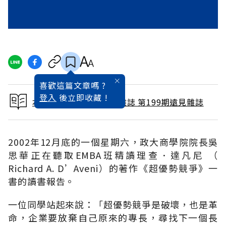
喜歡這篇文章嗎 ?
登入
後立即收藏 !
本文出自 2003 / 1月號雜誌 第199期遠見雜誌
2002年12月底的一個星期六，政大商學院院長吳
思華正在聽取EMBA班精讀理查．達凡尼 （
Richard A. D’Aveni）的著作《超優勢競爭》一
書的讀書報告。
一位同學站起來說：「超優勢競爭是破壞，也是革
命，企業要放棄自己原來的專長，尋找下一個長