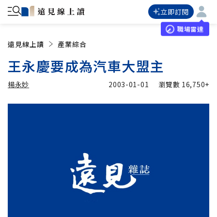
立即訂閱
職場雷達
遠見線上讀
產業綜合
王永慶要成為汽車大盟主
楊永妙
2003-01-01
瀏覽數
16,750+
加入追蹤
楊永妙