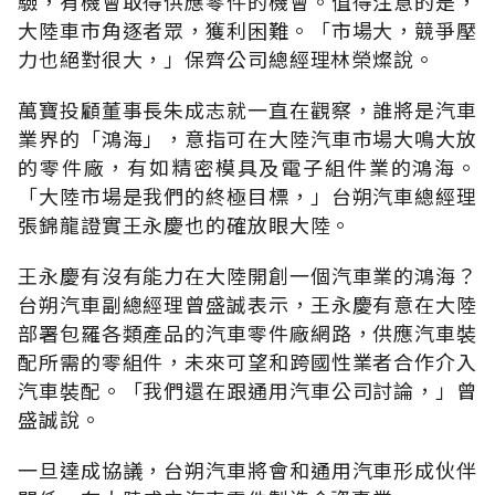
驗，有機會取得供應零件的機會。值得注意的是，
大陸車市角逐者眾，獲利困難。「市場大，競爭壓
力也絕對很大，」保齊公司總經理林榮燦說。
萬寶投顧董事長朱成志就一直在觀察，誰將是汽車
業界的「鴻海」，意指可在大陸汽車市場大鳴大放
的零件廠，有如精密模具及電子組件業的鴻海。
「大陸市場是我們的終極目標，」台朔汽車總經理
張錦龍證實王永慶也的確放眼大陸。
王永慶有沒有能力在大陸開創一個汽車業的鴻海？
台朔汽車副總經理曾盛誠表示，王永慶有意在大陸
部署包羅各類產品的汽車零件廠網路，供應汽車裝
配所需的零組件，未來可望和跨國性業者合作介入
汽車裝配。「我們還在跟通用汽車公司討論，」曾
盛誠說。
一旦達成協議，台朔汽車將會和通用汽車形成伙伴