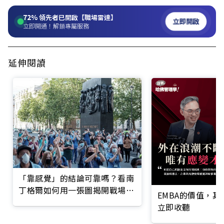
72%
領先者已開啟【職場雷達】
立即開啟
立即開通！解鎖專屬服務
延伸閱讀
「靠感覺」的結論可靠嗎？看南
丁格爾如何用一張圖揭開戰場傷
EMBA的價值，
亡真相，促成第一所戰地醫院
立即收聽