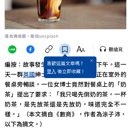
僅為情境圖。取自unsplash
聽遠見
喜歡這篇文章嗎 ?
編按：故事發生在1920年代的一個下午。這一
登入
後立即收藏 !
天一群
英國
紳士和穿著禮服的女士正在室外的
餐桌旁暢談。一位女博士竟然對餐桌上的「奶
茶」提出了要求：「我只喝先倒奶的茶。一杯
奶茶，是先放茶還是先放奶，味道完全不一
樣。」（本文摘自《數商》，作者為涂子沛，
以下為摘文。）