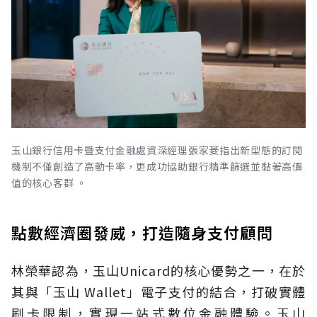
玉山銀行信用卡暨支付金融處資深經理張家菱指出新型態的訂閱
機制不僅創造了高動卡率，更成功協助銀行精準篩選並黏著高價
值的核心客群 。
點數經濟圈發威，打造隨身支付顧問
林榮華認為，玉山Unicard的核心優勢之一，在於
其與「玉山 Wallet」電子支付的結合，打破實體
刷卡限制，實現一站式數位金融體驗。玉山