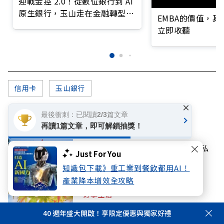
迎戰金控 2.0！從數位銀行到 AI
原生銀行，玉山走在金融轉型最
EMBA的價值，
前線
立即收聽
信用卡
玉山銀行
×
你可能感興趣
最後衝刺：已閱讀2/3篇文章
再讀1篇文章，即可解鎖抽獎！
教育
最新U.S. News排行榜公布，這所私
Just For You
校在電腦科學異軍突起
知識包下載》重工業到餐飲都用AI！
產業降本增效全攻略
好享生活
立秋後就會變涼？注意這「4個壞習
40 週年盛大開啟！享限定優惠與獨家好禮
慣」降低免疫力，小心夏季流感上身