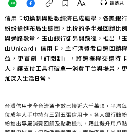
聽遠見
信用卡切換制與點數經濟已成顯學，各家銀行
紛紛搶進布局生態圈，比拚的多半是回饋比例
與通路數量。玉山銀行卻另闢蹊徑，推出「玉
山Unicard」信用卡，主打消費者自選回饋權
益，更首創「訂閱制」，將選擇權交還持卡
人，讓支付工具打破單一消費平台與場景，更
加深入生活日常。
台灣信用卡全台流通卡數已接近六千萬張，平均每
位成年人手中持有三到五張信用卡。各大銀行雖紛
紛推出專屬消費回饋及點數機制，藉此提升用戶黏
著與忠誠度，但對消費者而言，面對滿手卡片與眼