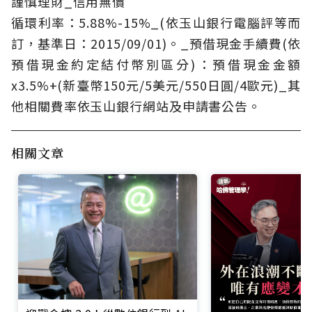
謹慎理財_信用無價
循環利率：5.88%-15%_(依玉山銀行電腦評等而
訂，基準日：2015/09/01)。_預借現金手續費(依
預借現金約定結付幣別區分)：預借現金金額
x3.5%+(新臺幣150元/5美元/550日圓/4歐元)_其
他相關費率依玉山銀行網站及申請書公告。
相關文章