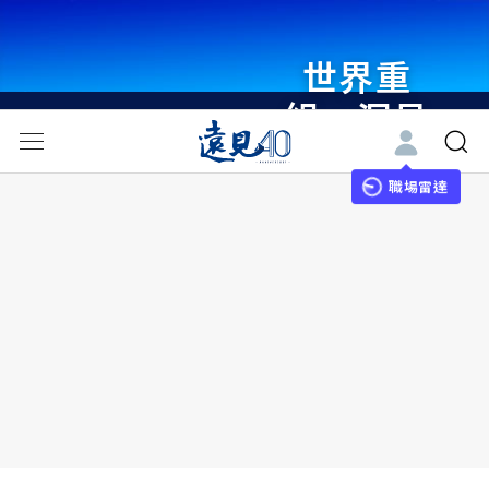
世界重
組・洞見
未來 與
世界領袖
職場雷達
同行