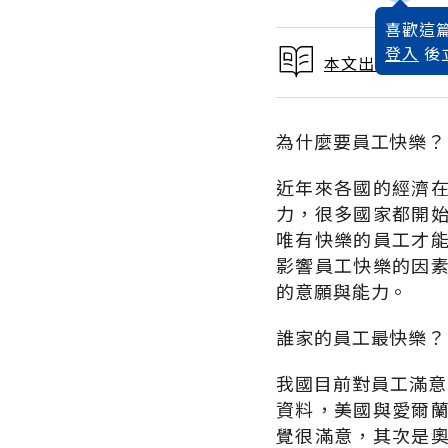
喜歡這篇
登入
後
本文出自 2002
為什麼要員工快樂？
近年來各國的經濟
力，很多國家都開
唯有快樂的員工才
影響員工快樂的因
的意願與能力。
誰家的員工最快樂？
我國目前對員工滿意
資料，美國與愛爾
覺很滿意，其次是