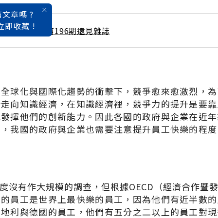
文章嗎 ?
立即收藏 !
 / 10月號雜誌 第196期遠見雜誌
在全球化與國際化趨勢的衝擊下，競爭愈來愈激烈，為
始走向知識經濟，在知識經濟裡，競爭力的提升是要靠
能發揮他們的創新能力。因此各國的政府與企業在近年
素，我國的政府與企業也需要注意提升員工快樂的程度
度沒有作大規模的調查，但根據OECD（經濟合作暨
蘭的員工是世界上最快樂的員工，因為他們有近半數的
奧地利與德國的員工，他們有五分之二以上的員工對現