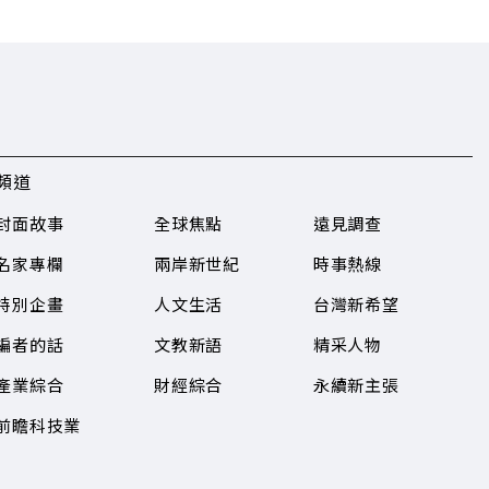
頻道
封面故事
全球焦點
遠見調查
名家專欄
兩岸新世紀
時事熱線
特別企畫
人文生活
台灣新希望
編者的話
文教新語
精采人物
產業綜合
財經綜合
永續新主張
前瞻科技業