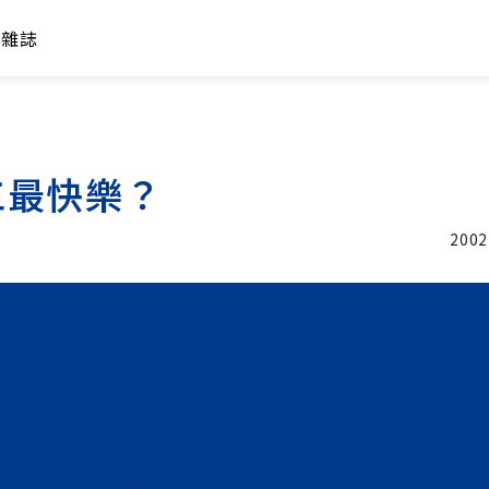
年雜誌
工最快樂？
2002
加入追蹤