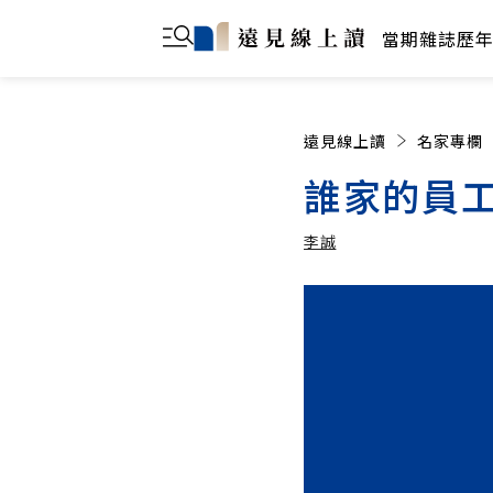
當期雜誌
歷
遠見線上讀
名家專欄
誰家的員
李誠
李誠