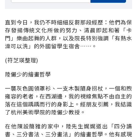
直到今日，我仍不時細細反芻那段經歷：他們為保
存發揚傳統文化所做的努力、清晨即起和著「卡
門」樂曲起舞的人群，以及院長特別強調「有熱水
澡可以洗」的外國留學生宿舍……。
(符芝瑛整理)
陸儼少的繪畫哲學
一襲灰色圓領罩衫、一支木製隨身拐杖，一個和煦
雍容的老者，在西湖邊，我的視線焦點不由自主的
落在這個踽踽而行的身影上。經朋友引薦，我結識
了杭州美術學院的陸儼少教授。
在他陳設簡雅的家中，陸先生娓娓道出「四分讀
書、三分書法、三分畫法」的繪畫哲學。他有感現