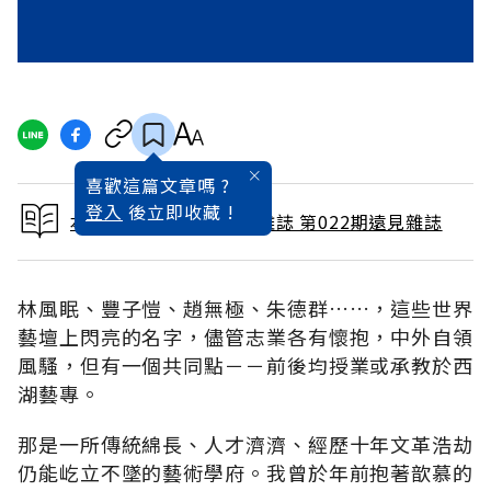
喜歡這篇文章嗎 ?
登入
後立即收藏 !
本文出自 1988 / 4月號雜誌 第022期遠見雜誌
林風眠、豐子愷、趙無極、朱德群……，這些世界
藝壇上閃亮的名字，儘管志業各有懷抱，中外自領
風騷，但有一個共同點－－前後均授業或承教於西
湖藝專。
那是一所傳統綿長、人才濟濟、經歷十年文革浩劫
仍能屹立不墜的藝術學府。我曾於年前抱著歆慕的