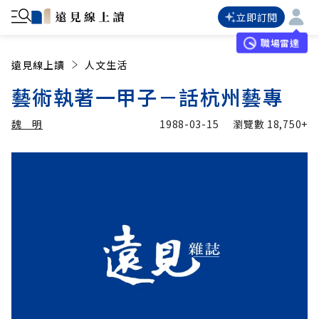
立即訂閱
職場雷達
遠見線上讀
人文生活
藝術執著一甲子－話杭州藝專
魏 明
1988-03-15
瀏覽數
18,750+
加入追蹤
魏 明