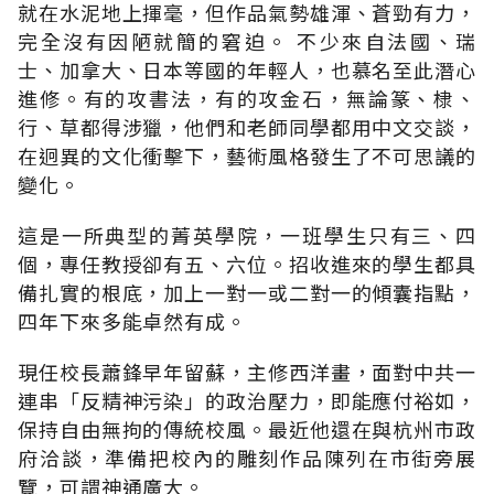
就在水泥地上揮毫，但作品氣勢雄渾、蒼勁有力，
完全沒有因陋就簡的窘迫。 不少來自法國、瑞
士、加拿大、日本等國的年輕人，也慕名至此潛心
進修。有的攻書法，有的攻金石，無論篆、棣、
行、草都得涉獵，他們和老師同學都用中文交談，
在迥異的文化衝擊下，藝術風格發生了不可思議的
變化。
這是一所典型的菁英學院，一班學生只有三、四
個，專任教授卻有五、六位。招收進來的學生都具
備扎實的根底，加上一對一或二對一的傾囊指點，
四年下來多能卓然有成。
現任校長蕭鋒早年留蘇，主修西洋畫，面對中共一
連串「反精神污染」的政治壓力，即能應付裕如，
保持自由無拘的傳統校風。最近他還在與杭州市政
府洽談，準備把校內的雕刻作品陳列在市街旁展
覽，可謂神通廣大。