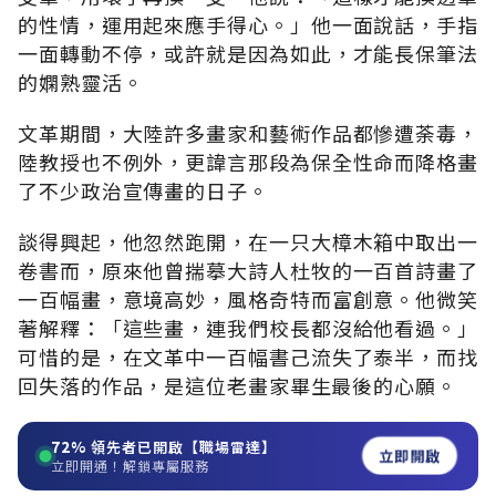
的性情，運用起來應手得心。」他一面說話，手指
一面轉動不停，或許就是因為如此，才能長保筆法
的嫻熟靈活。
文革期間，大陸許多畫家和藝術作品都慘遭荼毒，
陸教授也不例外，更諱言那段為保全性命而降格畫
了不少政治宣傳畫的日子。
談得興起，他忽然跑開，在一只大樟木箱中取出一
卷書而，原來他曾揣摹大詩人杜牧的一百首詩畫了
一百幅畫，意境高妙，風格奇特而富創意。他微笑
著解釋：「這些畫，連我們校長都沒給他看過。」
可惜的是，在文革中一百幅書己流失了泰半，而找
回失落的作品，是這位老畫家畢生最後的心願。
72%
領先者已開啟【職場雷達】
立即開啟
立即開通！解鎖專屬服務