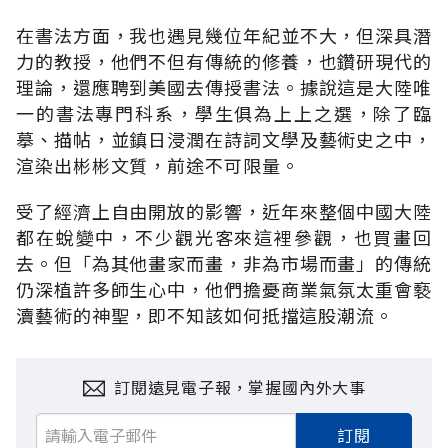
在書法方面，我也遇見幾位年紀並不大，但深具潛
力的教授，他們不但有傳統的修養，也鑽研現代的
理論，還應聘到美國去傳授書法。據說這是大陸唯
一的書法專門科系，學生俱為上上之選，除了臨
摹、描帖，並鎮日浸潤在詩詞文學及藝術史之中，
渲染出彬彬文質，前途不可限量。
受了經濟上自由開放的影響，近年來整個中國大陸
都在蛻變中，不少觀光客來這裡參觀，也買畫回
去。但「為其他畫家而畫，非為市場而畫」的傳統
仍深植許多師生心中，他們擔憂商業氣氛太重會褻
瀆藝術的神聖，即不知該如何抵擋這股潮流。
訂閱遠見電子報，掌握國內外大事
訂閱