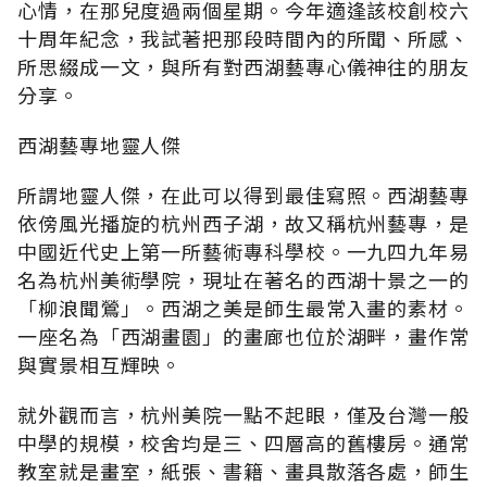
心情，在那兒度過兩個星期。今年適逢該校創校六
十周年紀念，我試著把那段時間內的所聞、所感、
所思綴成一文，與所有對西湖藝專心儀神往的朋友
分享。
西湖藝專地靈人傑
所謂地靈人傑，在此可以得到最佳寫照。西湖藝專
依傍風光播旋的杭州西子湖，故又稱杭州藝專，是
中國近代史上第一所藝術專科學校。一九四九年易
名為杭州美術學院，現址在著名的西湖十景之一的
「柳浪聞鶯」。西湖之美是師生最常入畫的素材。
一座名為「西湖畫園」的畫廊也位於湖畔，畫作常
與實景相互輝映。
就外觀而言，杭州美院一點不起眼，僅及台灣一般
中學的規模，校舍均是三、四層高的舊樓房。通常
教室就是畫室，紙張、書籍、畫具散落各處，師生