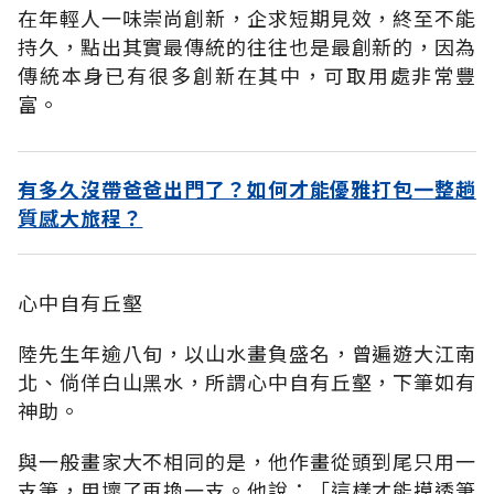
在年輕人一味崇尚創新，企求短期見效，終至不能
持久，點出其實最傳統的往往也是最創新的，因為
傳統本身已有很多創新在其中，可取用處非常豐
富。
有多久沒帶爸爸出門了？如何才能優雅打包一整趟
質感大旅程？
心中自有丘壑
陸先生年逾八旬，以山水畫負盛名，曾遍遊大江南
北、倘佯白山黑水，所謂心中自有丘壑，下筆如有
神助。
與一般畫家大不相同的是，他作畫從頭到尾只用一
支筆，用壞了再換一支。他說：「這樣才能摸透筆