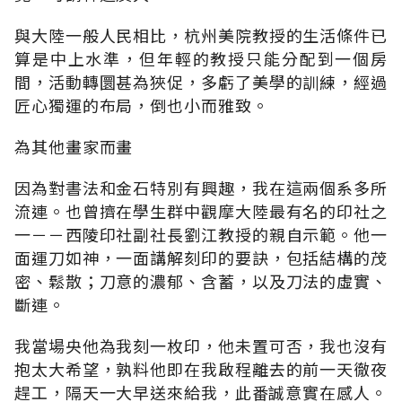
與大陸一般人民相比，杭州美院教授的生活條件已
算是中上水準，但年輕的教授只能分配到一個房
間，活動轉圜甚為狹促，多虧了美學的訓練，經過
匠心獨運的布局，倒也小而雅致。
為其他畫家而畫
因為對書法和金石特別有興趣，我在這兩個系多所
流連。也曾擠在學生群中觀摩大陸最有名的印社之
一－－西陵印社副社長劉江教授的親自示範。他一
面運刀如神，一面講解刻印的要訣，包括結構的茂
密、鬆散；刀意的濃郁、含蓄，以及刀法的虛實、
斷連。
我當場央他為我刻一枚印，他未置可否，我也沒有
抱太大希望，孰料他即在我啟程離去的前一天徹夜
趕工，隔天一大早送來給我，此番誠意實在感人。