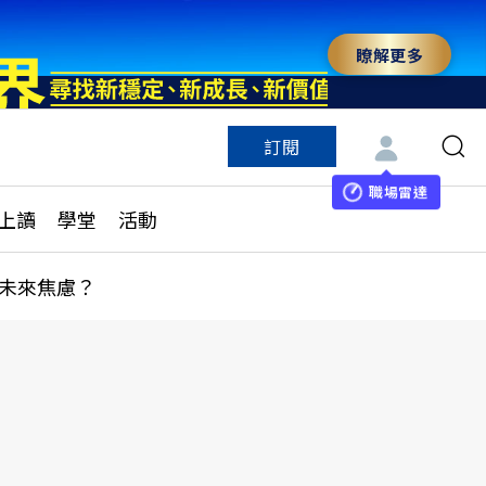
瞭解更多
訂閱
特色頻道
訂閱
見線上讀
ESG遠見
職場雷達
上讀
學堂
活動
多訂閱方案
城市學
刊購買
健康遠見
未來焦慮？
子報訂閱
華人精英論壇
享知識包
領導影響力學院