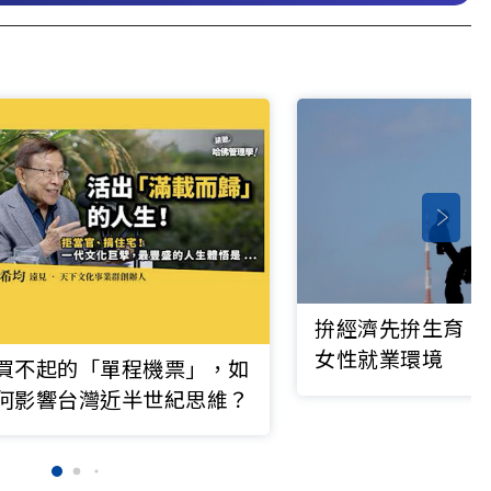
拚經濟先拚生育，
女性就業環境
買不起的「單程機票」，如
何影響台灣近半世紀思維？