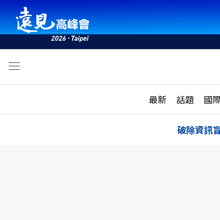
文
最新
最新
話題
國
雜誌目錄
活動
話題
AI
破除資訊
學堂
專題報導
科技
教育
遠見ON AIR
影音
合作