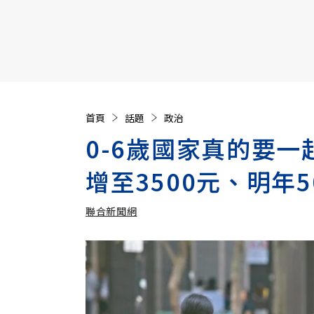
【遠見40週年慶】訂《遠見》贈實用家電3選1+暢銷好
首頁
話題
政治
0-6歲國家真的要
增至3500元、明年5
聯合新聞網
加入追蹤
聯合新聞網