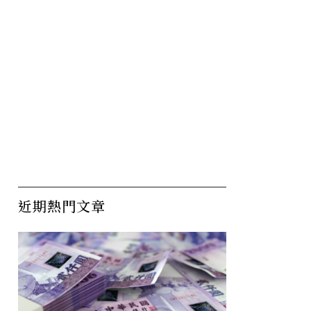
近期熱門文章
韓國改善
疫情將如何影響人口？不安
從
全感恐讓全球生育率急速崩
是
跌！
諾