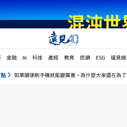
章
特輯
文章
大學升學、職涯攻略
遠
際
金融
AI
科技
產經
教育
民調
ESG
遠見線
國際
更
縣市施政調查全解析
金融
單
民調
盲點
如果隨便刷手機就能變厲害，為什麼大家還在為了
產經
電
好享生活
獨
專欄