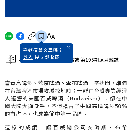
喜歡這篇文章嗎 ?
登入
後立即收藏 !
本文出自 2002 / 9月號雜誌 第195期遠見雜誌
當青島啤酒、燕京啤酒、雪花啤酒一字排開，準備
在台灣啤酒市場攻城掠地時；一群由台灣專業經理
人經營的美國百威啤酒（Budweiser），卻在中
國大陸大顯身手，不但搶占了中國高檔啤酒50％
的市占率，也成為箇中第一品牌。
這樣的成績，讓百威總公司安海斯．布希