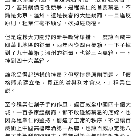
刀。塞貨銷價惡性競爭，是程業仁的首要禁忌，不
論是北京、溫州、還是長春的大經銷商，一旦違反
原則，程業仁毫不顧忌，砍掉經銷權。
但是這樣大刀闊斧的斷手斷臂舉措，一度讓百威中
國華北地區的銷量，兩年內從四百萬箱，一下子掉
到了九十萬箱；溫州的銷量，也從三百萬箱，一下
掉到四十六萬箱。
誰承受得起這樣的掉量？但堅持是原則問題。「價
格體系建立後，真正的賞與利才會來，」程業仁
說。
至今程業仁劊子手的作風，讓百威全中國四十個大
城，一百多家經銷商，都不敢碰觸禁忌的底線。也
因為程業仁的堅持，創造了正常的秩序，不但讓百
威衝上中國高檔啤酒第一品牌，也讓百威原定第八
年才能獲利的時間表，提前到第六年就轉虧為盈。