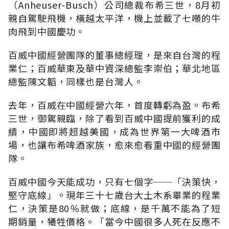
（Anheuser-Busch）公司總裁布希三世，8月初
親自駕駛飛機，橫越太平洋，機上並載了七噸的牛
肉飛到中國慶功。
百威中國經營團隊的董事總經理，是來自台灣的程
業仁；百威華東及華中資深總監李崇伯；華北地區
總監陳文韜，同樣也是台灣人。
去年，百威在中國經營六年，首度轉虧為盈。布希
三世，御駕親臨，除了看到百威中國提前獲利的成
績，中國即將超越美國，成為世界第一大啤酒市
場，也讓布希啤酒家族，愈來愈看重中國的經營團
隊。
百威中國今天能成功，只有七個字──「決策快，
堅守底線」。現年三十七歲台大土木系畢業的程業
仁，決策是80％就做；底線，是千萬不能為了短
期銷量，犧牲價格。「當今中國很多人死在反應不