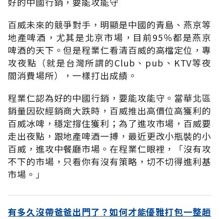
好的中國行銷，要能攻能守
百威未來的競爭對手，明顯是中國的青島、燕京等
地產啤酒，尤其是北京市場，目前95％都是燕京
啤酒的天下。但是程業仁看清百威的高檔定位，專
攻夜點（就是台灣所謂的Club、pub、KTV等夜
間消費場所），一樣打出成績。
程業仁認為好的中國行銷，要能攻能守。當華北區
銷量因砍經銷商大跌時，百威推出高價位高獲利的
百威冰啤，穩定撐住獲利；為了進攻市場，百威要
走出夜點，跟地產啤酒一搏，最近更改小瓶裝的小
百威，進攻中餐廳市場。在程業仁眼裡，「沒有攻
不下的市場，只看你有沒有策略，切不切得進利基
市場。」
有多久沒帶爸爸出門了？如何才能優雅打包一整趟