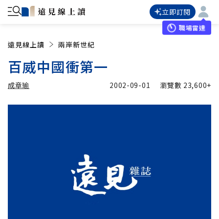
立即訂閱
職場雷達
遠見線上讀
兩岸新世紀
百威中國衝第一
成章瑜
2002-09-01
瀏覽數
23,600+
加入追蹤
成章瑜