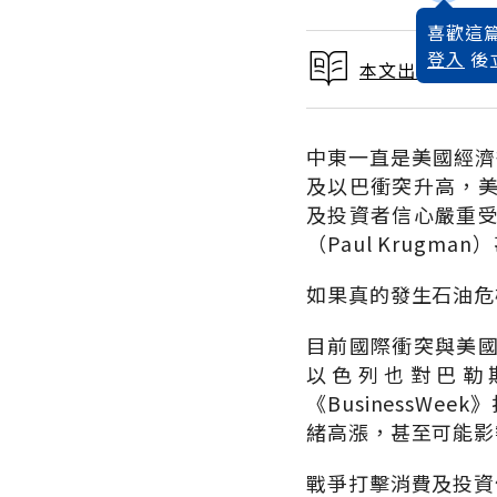
喜歡這篇
登入
後
本文出自 2002
中東一直是美國經濟
及以巴衝突升高，
及投資者信心嚴重
（Paul Krug
如果真的發生石油危
目前國際衝突與美
以色列也對巴勒
《BusinessW
緒高漲，甚至可能影
戰爭打擊消費及投資