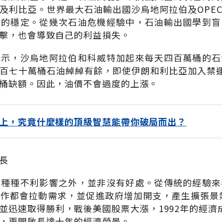
及利比亞。世界最大石油輸出國沙烏地阿拉伯及OPE
場的穩定。從幾次石油危機經驗中，石油輸出國學到盲
擊，也會導致自己的利益損失。
表示，沙烏地阿拉伯和科威特加起來每天四百萬桶的石
百七十萬桶石油綽綽有餘，即使伊朗和利比亞加入禁運
桶缺額。因此，油價不會過度的上漲。
上，究竟什麼樣的頂級智慧能帶你破局而出？
長
的種種不利影響之外，並非沒有好處。從傳統的經驗來
作都會拉動需求，並促進政府增加開支，產生擴張景氣
並迅速取得勝利，戰後美國股票大漲，1992年的經濟
，更開啟長達十年的經濟榮景。