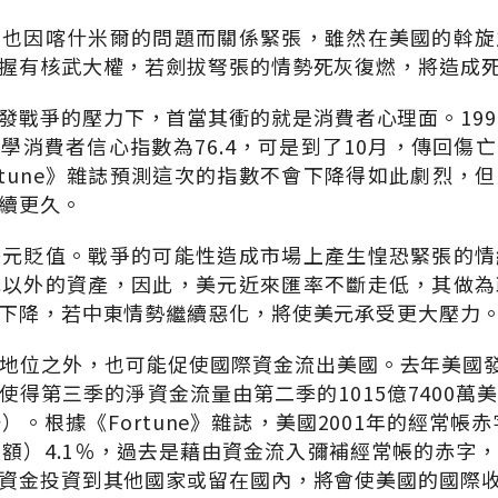
坦也因喀什米爾的問題而關係緊張，雖然在美國的斡旋
握有核武大權，若劍拔弩張的情勢死灰復燃，將造成
發戰爭的壓力下，首當其衝的就是消費者心理面。199
學消費者信心指數為76.4，可是到了10月，傳回傷
ortune》雜誌預測這次的指數不會下降得如此劇烈，
續更久。
美元貶值。戰爭的可能性造成市場上產生惶恐緊張的情
元以外的資產，因此，美元近來匯率不斷走低，其做為
下降，若中東情勢繼續惡化，將使美元承受更大壓力
地位之外，也可能促使國際資金流出美國。去年美國發
得第三季的淨資金流量由第二季的1015億7400萬美元
）。根據《Fortune》雜誌，美國2001年的經常帳赤
毛額）4.1％，過去是藉由資金流入彌補經常帳的赤字
資金投資到其他國家或留在國內，將會使美國的國際