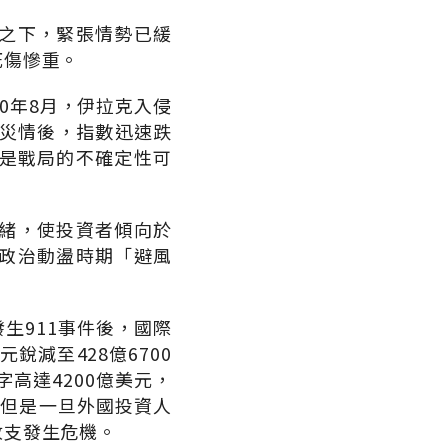
之下，緊張情勢已緩
死傷慘重。
0年8月，伊拉克入侵
亡災情後，指數迅速跌
但是戰局的不確定性可
緒，使投資者傾向於
政治動盪時期「避風
。
生911事件後，國際
銳減至428億6700
字高達4200億美元，
，但是一旦外國投資人
收支發生危機。