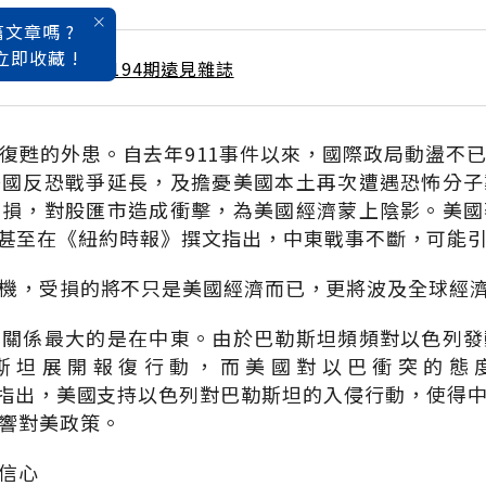
文章嗎 ?
立即收藏 !
 / 8月號雜誌 第194期遠見雜誌
復甦的外患。自去年911事件以來，國際政局動盪不
美國反恐戰爭延長，及擔憂美國本土再次遭遇恐怖分子
受損，對股匯市造成衝擊，為美國經濟蒙上陰影。美國
man）甚至在《紐約時報》撰文指出，中東戰事不斷，可能
機，受損的將不只是美國經濟而已，更將波及全球經
國關係最大的是在中東。由於巴勒斯坦頻頻對以色列發
斯坦展開報復行動，而美國對以巴衝突的態
eek》指出，美國支持以色列對巴勒斯坦的入侵行動，使
響對美政策。
信心