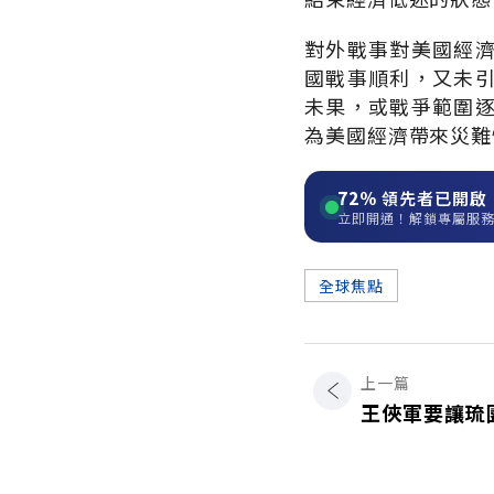
對外戰事對美國經
國戰事順利，又未
未果，或戰爭範圍
為美國經濟帶來災難
72%
領先者已開啟
立即開通！解鎖專屬服
全球焦點
上一篇
王俠軍要讓琉