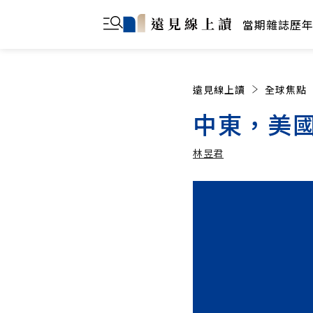
當期雜誌
歷
遠見線上讀
全球焦點
中東，美
林昱君
林昱君