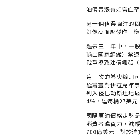
油價暴漲有如高血壓
另一個值得關注的
好像高血壓發作一樣
過去三十年中，一般
輸出國家組織）禁運
戰爭導致油價飆漲（
這一次的導火線則
極籌畫對伊拉克軍事
列入侵巴勒斯坦地
4％，達每桶27美
國際原油價格走勢
消費者購買力，減緩
700億美元，對於