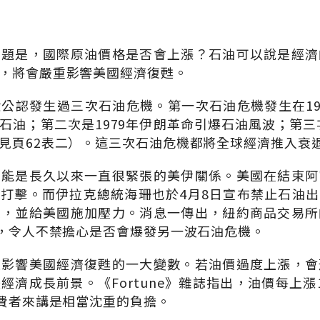
問題是，國際原油價格是否會上漲？石油可以說是經濟
，將會嚴重影響美國經濟復甦。
公認發生過三次石油危機。第一次石油危機發生在197
石油；第二次是1979年伊朗革命引爆石油風波；第三次
見頁62表二）。這三次石油危機都將全球經濟推入衰
可能是長久以來一直很緊張的美伊關係。美國在結束阿
打擊。而伊拉克總統海珊也於4月8日宣布禁止石油
區，並給美國施加壓力。消息一傳出，紐約商品交易所
元，令人不禁擔心是否會爆發另一波石油危機。
是影響美國經濟復甦的一大變數。若油價過度上漲，會
經濟成長前景。《Fortune》雜誌指出，油價每上漲
消費者來講是相當沈重的負擔。