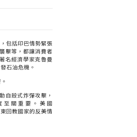
已，包括印巴情勢緊張
襲擊等，都讓消費者
著名經濟學家克魯曼
引發石油危機。
濟。
動自殺式炸彈攻擊，
度至關重要。美國
得中東回教國家的反美情