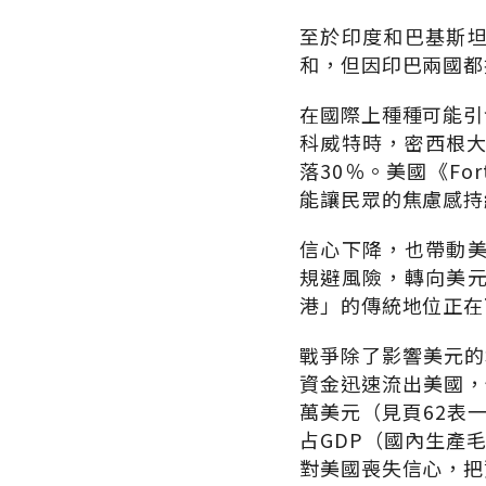
至於印度和巴基斯
和，但因印巴兩國都
在國際上種種可能引
科威特時，密西根大
落30％。美國《F
能讓民眾的焦慮感持
信心下降，也帶動
規避風險，轉向美
港」的傳統地位正在
戰爭除了影響美元的
資金迅速流出美國，使
萬美元（見頁62表一
占GDP（國內生產
對美國喪失信心，把