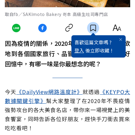
取自fb／SAKImoto Bakery 嵜本 高級生吐司專門店
喜歡這篇文章嗎 ?
因為疫情的關係，2020年大家都無法隨心所欲
登入
後立即收藏 !
地到各個國家旅行、品嘗美食，在旅途的美好
回憶中，有哪一味是你最想念的呢？
今天
《DailyView網路溫度計》
就透過
《KEYPO大
數據關鍵引擎》
幫大家整理了在2020年不畏疫情
強勢攻台的各大美食名店，帶你來一場視覺上的美
食饗宴，同時告訴各位好朋友，趕快手刀衝去買來
吃吃看吧！