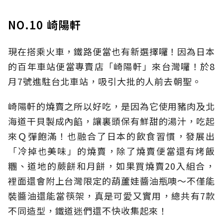
NO.10 崎陽軒
現在搭乘火車，鐵路便當也有新選擇囉！因為日本
的百年車站便當專賣店「崎陽軒」來台灣囉！於8
月7號進駐台北車站，吸引大批的人前去朝聖。
崎陽軒的燒賣之所以好吃，是因為它使用豬肉及北
海道干貝製成內餡，讓裏頭保有鮮甜的湯汁，吃起
來Ｑ彈飽滿！也融合了日本的飲食習慣，發展出
「冷掉也美味」的燒賣，除了燒賣便當還有烤飯
糰、道地的蕨餅和月餅，如果買燒賣20入組合，
裡面還會附上台灣限定的葫蘆娃醬油瓶噢～不僅能
裝醬油還能當筷架，真是可愛又實用，總共有7款
不同造型，鐵道迷們還不快收集起來！