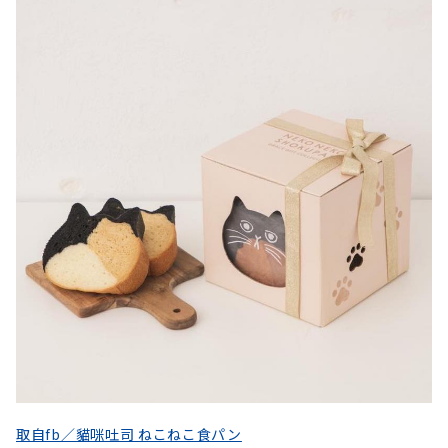
取自fb／貓咪吐司 ねこねこ食パン