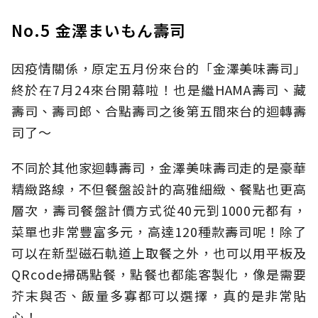
No.5 金澤まいもん壽司
因疫情關係，原定五月份來台的「金澤美味壽司」
終於在7月24來台開幕啦！也是繼HAMA壽司、藏
壽司、壽司郎、合點壽司之後第五間來台的迴轉壽
司了～
不同於其他家迴轉壽司，金澤美味壽司走的是豪華
精緻路線，不但餐盤設計的高雅細緻、餐點也更高
層次，壽司餐盤計價方式從40元到1000元都有，
菜單也非常豐富多元，高達120種款壽司呢！除了
可以在新型磁石軌道上取餐之外，也可以用平板及
QRcode掃碼點餐，點餐也都能客製化，像是需要
芥末與否、飯量多寡都可以選擇，真的是非常貼
心！