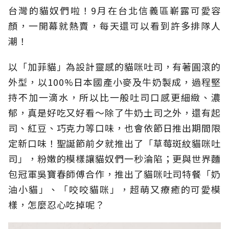
台灣的貓奴們啦！9月在台北信義區嶄露可愛容
顏，一開幕就熱賣，每天還可以看到許多排隊人
潮！
以「加菲貓」為設計靈感的貓咪吐司，有著圓滾的
外型，以100%日本國產小麥及牛奶製成，過程堅
持不加一滴水，所以比一般吐司口感更細緻、濃
郁，真是好吃又好看～除了牛奶土司之外，還有起
司、紅豆、巧克力等口味，也會依節日推出期間限
定新口味！聖誕節前夕就推出了「草莓斑紋貓咪吐
司」，粉嫩的模樣讓貓奴們一秒淪陷；更與世界麵
包冠軍吳寶春師傅合作，推出了貓咪吐司特餐「奶
油小貓」、「咬咬貓咪」，超萌又療癒的可愛模
樣，怎麼忍心吃掉呢？