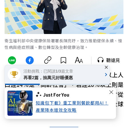
衛生福利部中央健康保險署署長陳亮妤，致力推動健保永續、慢
性病與癌症照護、數位轉型及全齡健康治理。
聽遠見
×
活動挑戰：已閱讀1/3篇文章
根據世界衛生組織（WHO）定義，65歲以上人
再看2篇，抽萬元好睡優惠
口達14％是「高齡社會」，若達20％以上則是
「超高齡社會」。相較於日本花了13年，才從
Just For You
知識包下載》重工業到餐飲都用AI！
高齡社會進入超高齡社會，台灣和韓國是全球
產業降本增效全攻略
唯二只花了7年就達到超高齡社會的國家。