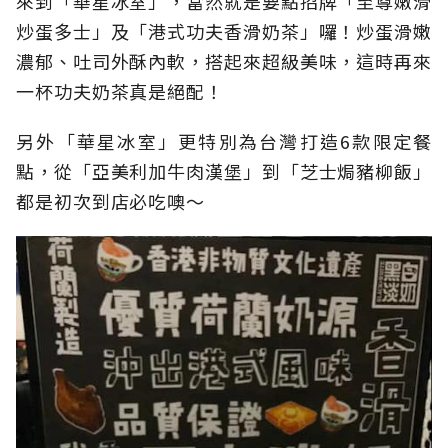
來到「華星冰室」，當然就是要點招牌「至尊嫩滑
炒蛋多士」及「港式功夫香滑奶茶」囉！炒蛋滑嫩
濃郁、吐司外酥內軟，搭起來超級美味，這時再來
一杯功夫奶茶真是絕配！
另外「華星冰室」更特別為台灣打造6款限定餐
點，從「亞美利加牛肉漢堡」到「芝士焗豬柳飯」
都是初次到店必吃噢～