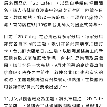
馬來西亞的「2D Cafe」，以黑白手繪線條而聞
名，讓人彷彿置身漫畫中的異次元空間，陸續在日
本、韓國展點，掀起一股旋風，而現在也席捲台
灣！首間店在5月10號於台北師大商圈正式開幕～
目前「2D Cafe」在台灣已有多家分店，每家分店
都有各自不同的主題，吸引許多網美前來拍照打
卡，台北師大店是日式生活，以歐洲風格為主的新
莊還有歐式庭院跟教堂呢！台中則是樂園及馬戲
團，咖啡杯是一大亮點，9月才開幕的高雄賽車咖
啡廳吸引許多男生前往，就連台北101也都有它的
蹤跡，主題是機場還有飛機餐可供點選，在機艙內
用餐讓你好像真的要飛出國了～
11月又以懷舊鐵路為主題，將火車搬進「2D Cafe
宜蘭店」，還結合了路邊攤販跟照相館，呈現復古