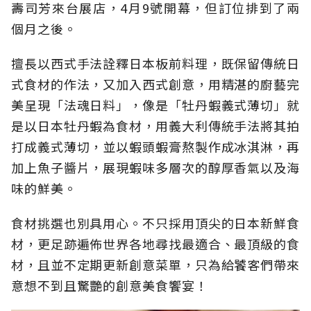
壽司芳來台展店，4月9號開幕，但訂位排到了兩
個月之後。
擅長以西式手法詮釋日本板前料理，既保留傳統日
式食材的作法，又加入西式創意，用精湛的廚藝完
美呈現「法魂日料」，像是「牡丹蝦義式薄切」就
是以日本牡丹蝦為食材，用義大利傳統手法將其拍
打成義式薄切，並以蝦頭蝦膏熬製作成冰淇淋，再
加上魚子醬片，展現蝦味多層次的醇厚香氣以及海
味的鮮美。
食材挑選也別具用心。不只採用頂尖的日本新鮮食
材，更足跡遍佈世界各地尋找最適合、最頂級的食
材，且並不定期更新創意菜單，只為給饕客們帶來
意想不到且驚艷的創意美食饗宴！