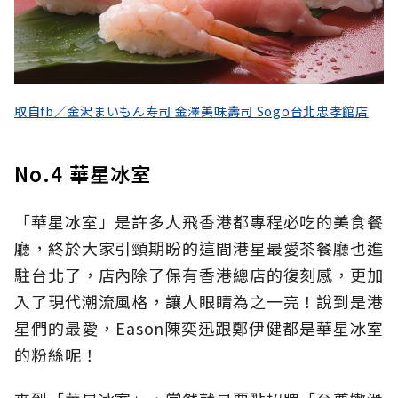
取自fb／金沢まいもん寿司 金澤美味壽司 Sogo台北忠孝館店
No.4 華星冰室
「華星冰室」是許多人飛香港都專程必吃的美食餐
廳，終於大家引頸期盼的這間港星最愛茶餐廳也進
駐台北了，店內除了保有香港總店的復刻感，更加
入了現代潮流風格，讓人眼睛為之一亮！說到是港
星們的最愛，Eason陳奕迅跟鄭伊健都是華星冰室
的粉絲呢！