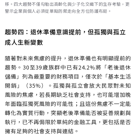
移。四大趨勢不僅勾勒出高齡化與少子化交織下的生存考驗，更
警示企業與個人必須從單點防禦走向全方位防護布局。
趨勢四：退休準備意識提前，但孤獨與孤立
成人生新變數
隨著對未來焦慮的提升，退休準備也有明顯提前的
趨勢。30至39歲族群中已有24.2%將「老後退休
儲備」列為最重要的財務項目，僅次於「基本生活
開銷」（35%）。孤獨與孤立會放大民眾對未知
風險的焦慮，若長期缺乏社會支持，也可能增加晚
年面臨孤獨死風險的可能性；且這份焦慮不一定能
轉化為實質行動，突顯老後準備能否被妥善規劃與
執行，已不再侷限於單純的金融工具，更包括是否
擁有足夠的社會支持與連結。