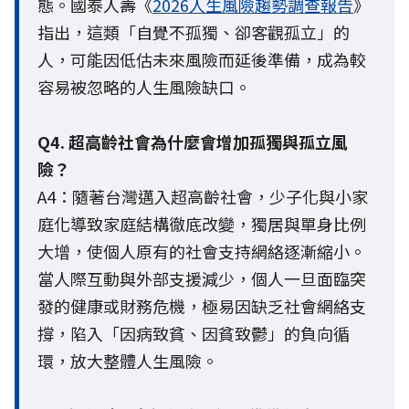
態。國泰人壽《
2026人生風險趨勢調查報告
》
指出，這類「自覺不孤獨、卻客觀孤立」的
人，可能因低估未來風險而延後準備，成為較
容易被忽略的人生風險缺口。
Q4. 超高齡社會為什麼會增加孤獨與孤立風
險？
A4：隨著台灣邁入超高齡社會，少子化與小家
庭化導致家庭結構徹底改變，獨居與單身比例
大增，使個人原有的社會支持網絡逐漸縮小。
當人際互動與外部支援減少，個人一旦面臨突
發的健康或財務危機，極易因缺乏社會網絡支
撐，陷入「因病致貧、因貧致鬱」的負向循
環，放大整體人生風險。