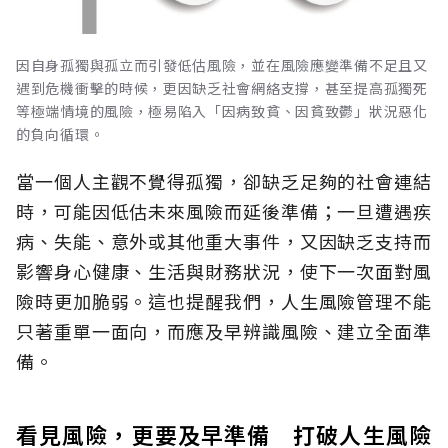
因自身孤獨與孤立而引發低估風險，並在風險應變準備不足且又
遇到危機衝擊的時候，更因缺乏社會網絡支撐，甚至提高孤獨死
等極端情境的風險，極易陷入「因病致貧、因貧致鬱」狀況惡化
的負向循環。
當一個人主觀不覺得孤獨，卻缺乏足夠的社會連結
時，可能因低估未來風險而延後準備；一旦遭遇疾
病、失能、意外或其他重大事件，又因缺乏支持而
影響身心健康、生活與財務狀況，使下一次面對風
險時更加脆弱。這也提醒我們，人生風險管理不能
只著重單一面向，而應及早辨識風險、建立全面準
備。
看見風險，更要及早準備 打破人生風險