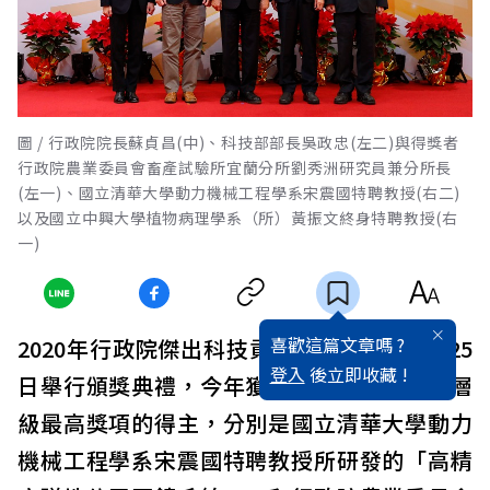
圖 / 行政院院長蘇貞昌(中)、科技部部長吳政忠(左二)與得獎者
行政院農業委員會畜產試驗所宜蘭分所劉秀洲研究員兼分所長
(左一)、國立清華大學動力機械工程學系宋震國特聘教授(右二)
以及國立中興大學植物病理學系（所）黃振文終身特聘教授(右
一)
喜歡這篇文章嗎 ?
2020年行政院傑出科技貢獻獎於109年12月25
登入
後立即收藏 !
日舉行頒獎典禮，今年獲得這項臺灣科學界層
級最高獎項的得主，分別是國立清華大學動力
機械工程學系宋震國特聘教授所研發的「高精