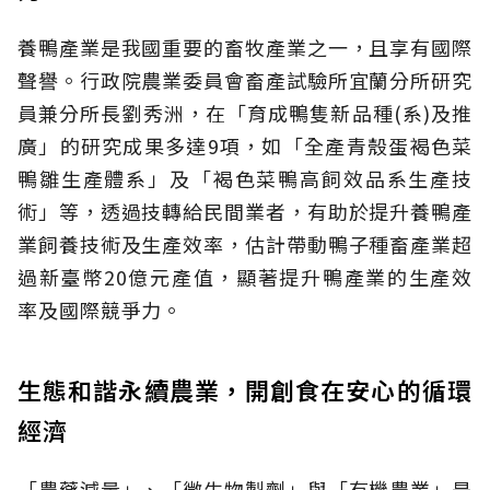
養鴨產業是我國重要的畜牧產業之一，且享有國際
聲譽。行政院農業委員會畜產試驗所宜蘭分所研究
員兼分所長劉秀洲，在「育成鴨隻新品種(系)及推
廣」的研究成果多達9項，如「全產青殼蛋褐色菜
鴨雛生產體系」及「褐色菜鴨高飼效品系生產技
術」等，透過技轉給民間業者，有助於提升養鴨產
業飼養技術及生產效率，估計帶動鴨子種畜產業超
過新臺幣20億元產值，顯著提升鴨產業的生產效
率及國際競爭力。
生態和諧永續農業，開創食在安心的循環
經濟
「農藥減量」、「微生物製劑」與「有機農業」是