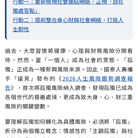
行動一：重新檢視社會連結網絡，正視「自在
獨處盲點」
行動二：提前整合身心財與社會網絡，打造人
生韌性
過去，大眾習慣將健康、心理與財務風險分開看
待，然而，當「一個人」成為社會的常態，「孤
獨」正成為一種新興風險來源。因此，國泰人壽攜
手「遠見」發布的《
2026人生風險趨勢調查報
告
》，首次將孤獨風險納入調查，發現孤獨已成為
各個世代的普遍處境，更成為放大身、心、財三重
風險的關鍵變數。
要理解孤獨如何轉化為具體風險，必須將「孤獨」
拆分為兩個獨立概念：情感性的「主觀孤獨」與社