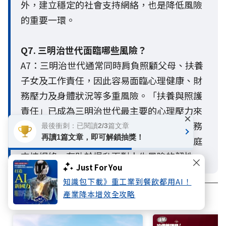
外，建立穩定的社會支持網絡，也是降低風險
的重要一環。
Q7. 三明治世代面臨哪些風險？
A7：三明治世代通常同時肩負照顧父母、扶養
子女及工作責任，因此容易面臨心理健康、財
務壓力及身體狀況等多重風險。「扶養與照護
責任」已成為三明治世代最主要的心理壓力來
×
源，長期下來可能影響健康、退休準備與財務
最後衝刺：已閱讀2/3篇文章
再讀1篇文章，即可解鎖抽獎！
規劃。及早建立完善的保障、退休準備與家庭
支持網絡，有助於提升面對人生風險的韌性。
Just For You
知識包下載》重工業到餐飲都用AI！
產業降本增效全攻略
相關文章