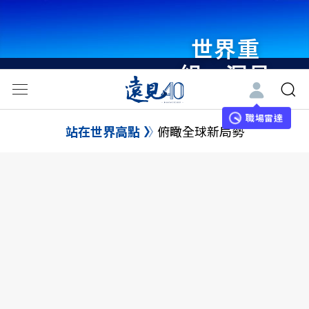
世界重
組・洞見
未來 與
世界領袖
職場雷達
站在世界高點
俯瞰全球新局勢
同行