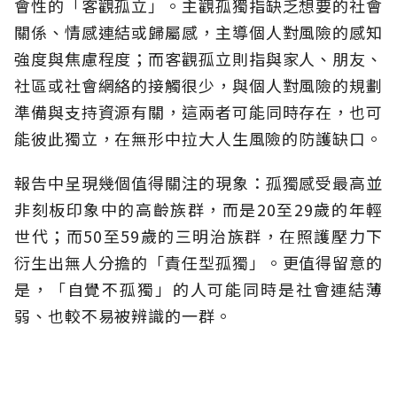
會性的「客觀孤立」。主觀孤獨指缺乏想要的社會
關係、情感連結或歸屬感，主導個人對風險的感知
強度與焦慮程度；而客觀孤立則指與家人、朋友、
社區或社會網絡的接觸很少，與個人對風險的規劃
準備與支持資源有關，這兩者可能同時存在，也可
能彼此獨立，在無形中拉大人生風險的防護缺口。
報告中呈現幾個值得關注的現象：孤獨感受最高並
非刻板印象中的高齡族群，而是20至29歲的年輕
世代；而50至59歲的三明治族群，在照護壓力下
衍生出無人分擔的「責任型孤獨」。更值得留意的
是，「自覺不孤獨」的人可能同時是社會連結薄
弱、也較不易被辨識的一群。