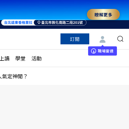
瞭解更多
訂閱
特色頻道
訂閱
見線上讀
ESG遠見
職場雷達
上讀
學堂
活動
多訂閱方案
城市學
刊購買
健康遠見
人氣定神閒？
子報訂閱
華人精英論壇
享知識包
領導影響力學院