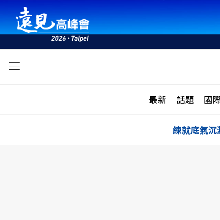
文
最新
最新
話題
國
雜誌目錄
活動
話題
AI
練就底氣沉
學堂
專題報導
科技
教育
遠見ON AIR
影音
合作