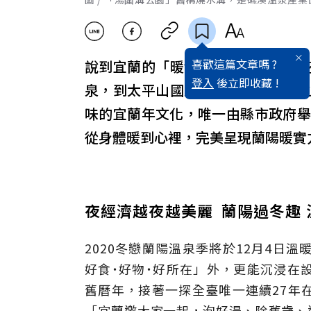
喜歡這篇文章嗎 ?
說到宜蘭的「暖實力」有二，一是
登入
後立即收藏 !
泉，到太平山國家森林遊樂區的鳩
味的宜蘭年文化，唯一由縣市政府舉
從身體暖到心裡，完美呈現蘭陽暖實
夜經濟越夜越美麗 蘭陽過冬趣
2020冬戀蘭陽溫泉季將於12月4日
好食˙好物˙好所在」外，更能沉浸在
舊曆年，接著一探全臺唯一連續27年
「宜蘭邀大家一起，泡好湯、除舊歲、