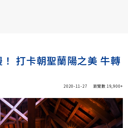
書6選3 特價 3,980 元
慢！ 打卡朝聖蘭陽之美 牛轉
2020-11-27
瀏覽數
19,900+
加入追蹤