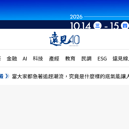
章
特輯
文章
大學升學、職涯攻略
遠
際
金融
AI
科技
產經
教育
民調
ESG
遠見線
國際
更
縣市施政調查全解析
金融
單
民調
澱
當大家都急著追趕潮流，究竟是什麼樣的底氣能讓
產經
電
好享生活
獨
專欄