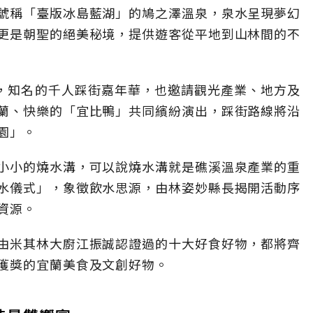
號稱「臺版冰島藍湖」的鳩之澤溫泉，泉水呈現夢幻
更是朝聖的絕美秘境，提供遊客從平地到山林間的不
理，知名的千人踩街嘉年華，也邀請觀光產業、地方及
蘭、快樂的「宜比鴨」共同繽紛演出，踩街路線將沿
園」。
小小的燒水溝，可以說燒水溝就是礁溪溫泉產業的重
水儀式」，象徵飲水思源，由林姿妙縣長揭開活動序
資源。
由米其林大廚江振誠認證過的十大好食好物，都將齊
獲獎的宜蘭美食及文創好物。