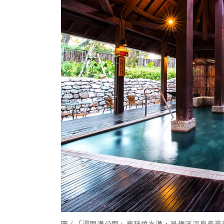
圖 / 「湯圍溝公園」舊稱燒水溝，是礁溪溫泉產