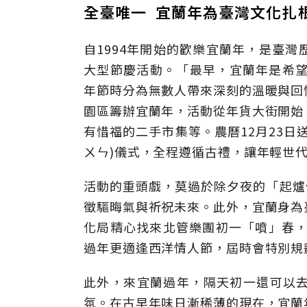
全臺唯一 宜蘭年為臺灣文化扎
自1994年開始的歡樂宜蘭年，是臺
大型節慶活動。「最早，宜蘭年是希望
年節時分為無數人帶來深刻的溫暖與回
園區籌辦宜蘭年，活動從年貨大街開始
有惜福的二手市集等。農曆12月23日
ㄨㄣ)儀式，全程遵循古禮，讓年輕世
活動的重頭戲，莫過於除夕夜的「起爐
徵驅晦氣與祈祝未來。此外，宜蘭身為
化局精心找來北管樂團初一「噴」春，
過年更適逢西洋情人節，屆時會特別規
此外，來宜蘭過年，隔天初一還可以
氛。在古早年味日漸稀薄的現在，宜蘭