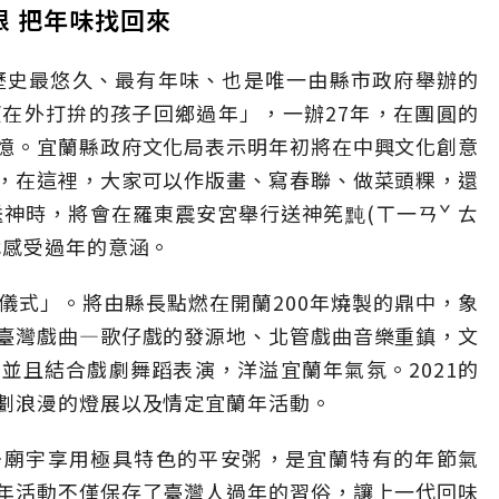
根 把年味找回來
灣歷史最悠久、最有年味、也是唯一由縣市政府舉辦的
在外打拚的孩子回鄉過年」，一辦27年，在團圓的
憶。宜蘭縣政府文化局表示明年初將在中興文化創意
，在這裡，大家可以作版畫、寫春聯、做菜頭粿，還
送神時，將會在羅東震安宮舉行送神筅黗(ㄒ一ㄢˇ ㄊ
代感受過年的意涵。
儀式」。將由縣長點燃在開蘭200年燒製的鼎中，象
臺灣戲曲—歌仔戲的發源地、北管戲曲音樂重鎮，文
並且結合戲劇舞蹈表演，洋溢宜蘭年氣氛。2021的
劃浪漫的燈展以及情定宜蘭年活動。
去廟宇享用極具特色的平安粥，是宜蘭特有的年節氣
年活動不僅保存了臺灣人過年的習俗，讓上一代回味