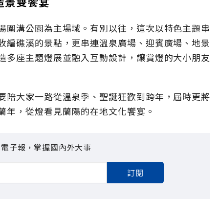
造景雙饗宴
湯圍溝公園為主場域。有別以往，這次以特色主題串
收編礁溪的景點，更串連溫泉廣場、迎賓廣場、地景
造多座主題燈展並融入互動設計，讓賞燈的大小朋友
要陪大家一路從溫泉季、聖誕狂歡到跨年，屆時更將
蘭年，從燈看見蘭陽的在地文化饗宴。
見電子報，掌握國內外大事
訂閱