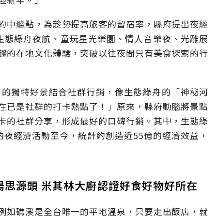
的中繼點，為趁勢提高旅客的留宿率，縣府提出夜經
生態綠舟夜航、童玩星光樂園、情人音樂夜、光雕展
趣的在地文化體驗，突破以往夜間只有美食探索的行
蘭的獨特好景結合社群行銷，像生態綠舟的「神秘河
在已是社群的打卡熱點了！」原來，縣府動腦將景點
卡的社群分享，形成最好的口碑行銷。其中，生態綠
的夜經濟活動至今，統計約創造近55億的經濟效益，
湯思源頭 米其林大廚認證好食好物好所在
例如礁溪是全台唯一的平地溫泉，只要走出飯店，就