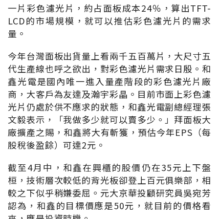
一片彩色濾光片，約占面板成本24％，算出TFT-
LCD的市場規模，就可以推估彩色濾光片的需求
量。
今年台灣面板出貨量上看兩千五百萬片，大尺寸五
代生產線也呼之欲出，對彩色濾光片需求日殷。和
鑫光電是國內唯一進入量產階段的彩色濾光片廠
商，大客戶為友達及瀚宇彩晶。目前市面上彩色濾
光片仍處於供不應求的狀態，和鑫光電副總經理張
文毅表示，「我做多少就可以賣多少。」拜面板大
廠擴產之賜，和鑫將大有斬獲，預估今年EPS（每
股稅後盈餘）可達2元。
截至4月中，和鑫在興櫃的股價仍在35元上下盤
桓，技術層次較低的背光板卻登上百元俱樂部，相
較之下似乎稍嫌委屈。元大京華投顧研究員吳宛芳
認為，和鑫的目標價應是50元，就目前的價格看
來，應是投資時機。