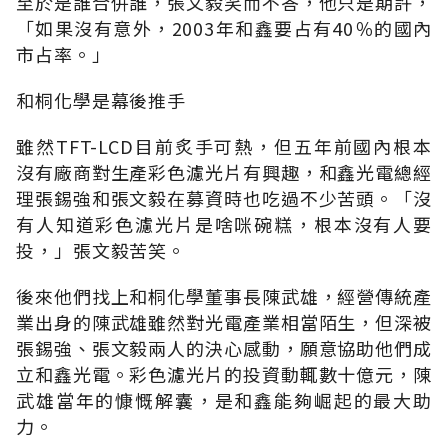
至於是誰合併誰，張文毅笑而不答，他只是期許，
「如果沒有意外，2003年和鑫要占有40％的國內
市占率。」
和桐化學是幕後推手
雖然TFT-LCD目前炙手可熱，但五年前國內根本
沒有廠商對生產彩色濾光片有興趣，和鑫光電總經
理張錫強和張文毅在募資時也吃過不少苦頭。「沒
有人知道彩色濾光片是啥咪碗糕，根本沒有人要
投，」張文毅苦笑。
後來他們找上和桐化學董事長陳武雄，經營傳統產
業出身的陳武雄雖然對光電產業相當陌生，但深被
張錫強、張文毅兩人的決心感動，願意協助他們成
立和鑫光電。彩色濾光片的投資動輒數十億元，陳
武雄當年的慷慨解囊，是和鑫能夠崛起的最大助
力。