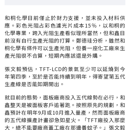
和桐化學目前僅止於財力支援，並未投入材料供
應。彩色光阻占彩色濾光片成本15％，以和桐的
化學專業，跨入光阻生產看似理所當然，但和鑫目
前沒有自行生產光阻的打算。鄭德珪分析，雖然和
桐化學有條件可以生產光阻，但養一座化工廠來生
產光阻很不合算，短期內應該還是外購。
張文毅預估，TFT-LCD的景氣至少可以延燒到今
年第四季，至於是否能持續到明年，得寄望第五代
生產線是否能如期開出。
就目前的態勢，面板廠商投入五代線勢在必行，和
鑫整天是被面板客戶追著跑。按照原先的規劃，和
鑫預計在明年9月或10月進入量產，然而面板廠商
的五代線擴產計畫卻急如星火。「TFT廠投入那麼
大，總不能要廠商蓋工廠在那邊養蚊子。」張文毅