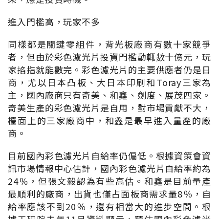
進入門檻高，玩家不多
同樣都是關鍵零組件，背光板廠商有數十家競爭
者，但由於彩色濾光片投資門檻動輒數十億元，玩
家掐指就能數完。彩色濾光片的主要供應者仍是日
商，尤以日本凸板、大日本印刷和Toray三家為
主，國內廠商只有奇美、和鑫、劍度、展茂四家。
奇美生產的彩色濾光片是自用，對市場貢獻不大，
檯面上的三家廠商中，和鑫是最早進入量產的廠
商。
目前國內彩色濾光片自給率仍偏低。根據資策會資
訊市場情報中心估計，國內彩色濾光片自給率約為
24％，但張文毅認為有些高估。和鑫是目前量產
最順利的廠商，出貨也僅占面板商需求量8％，自
給率應該不到20％，還有相當大的進步空間。根
據工研院去年11月資料顯示，預估國內彩色濾光