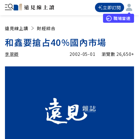
立即訂閱
職場雷達
遠見線上讀
財經綜合
和鑫要搶占40%國內市場
李翠卿
2002-05-01
瀏覽數
26,650+
加入追蹤
李翠卿