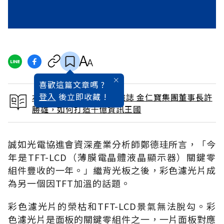
喜歡這篇文章嗎 ?
登入
後立即收藏 !
本文出自 2002 / 5月號雜誌 金仁寶集團董事長許
勝雄，如何打造千億資訊王國
誠如光電協進會資深產業分析師鄭德珪所言，「今
年是TFT-LCD（薄膜電晶體液晶顯示器）關鍵零
組件豐收的一年。」繼背光板之後，彩色濾光片成
為另一個因TFT加溫的話題。
彩色濾光片的榮枯和TFT-LCD景氣無法脫勾。彩
色濾光片是面板的關鍵零組件之一，一片面板對應