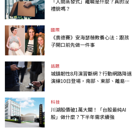
「人間蒸發式」離職是什麼？真的沒
禮貌嗎？
國際
《奧德賽》安海瑟薇教養心法：跟孩
子開口前先做一件事
話題
城鎮韌性8月演習斷網？行動網路降速
演練10日登場，南部、東部、離島為
何不用？
科技
川湖股價破1萬大關！「台股最純AI
股」做什麼？下半年需求續強