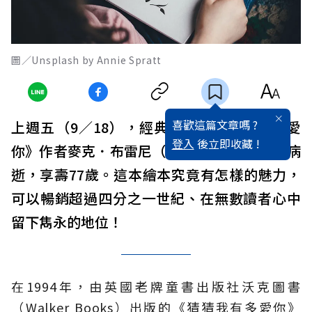
圖／Unsplash by Annie Spratt
喜歡這篇文章嗎 ?
上週五（9／18），經典繪本《猜猜我有多愛
登入
後立即收藏 !
你》作者麥克．布雷尼（Sam McBratney）病
逝，享壽77歲。這本繪本究竟有怎樣的魅力，
可以暢銷超過四分之一世紀、在無數讀者心中
留下雋永的地位！
在1994年，由英國老牌童書出版社沃克圖書
（Walker Books）出版的《猜猜我有多愛你》