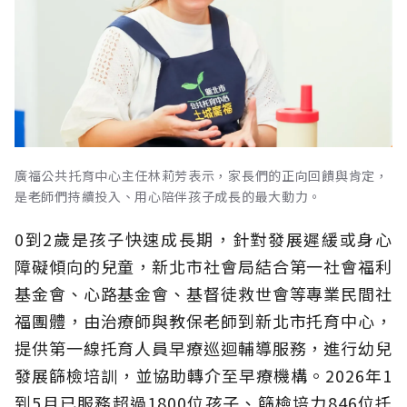
廣福公共托育中心主任林莉芳表示，家長們的正向回饋與肯定，
是老師們持續投入、用心陪伴孩子成長的最大動力。
0到2歲是孩子快速成長期，針對發展遲緩或身心
障礙傾向的兒童，新北市社會局結合第一社會福利
基金會、心路基金會、基督徒救世會等專業民間社
福團體，由治療師與教保老師到新北市托育中心，
提供第一線托育人員早療巡迴輔導服務，進行幼兒
發展篩檢培訓，並協助轉介至早療機構。2026年1
到5月已服務超過1800位孩子、篩檢培力846位托