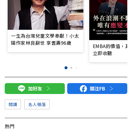
一生為台灣兒童文學奉獻！小太
陽作家林良辭世 享耆壽96歲
EMBA的價值，
立即收聽
加好友
關注FB
閱讀
名人殞落
熱門