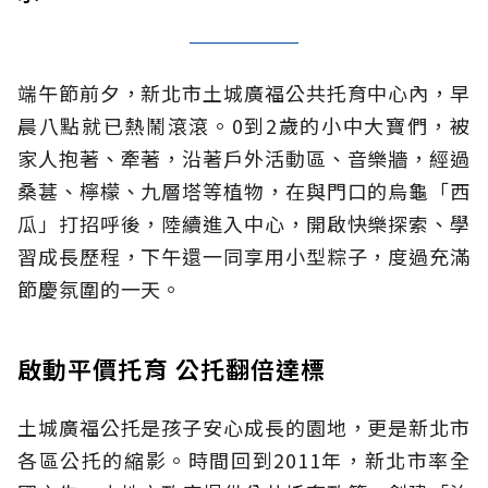
端午節前夕，新北市土城廣福公共托育中心內，早
晨八點就已熱鬧滾滾。0到2歲的小中大寶們，被
家人抱著、牽著，沿著戶外活動區、音樂牆，經過
桑葚、檸檬、九層塔等植物，在與門口的烏龜「西
瓜」打招呼後，陸續進入中心，開啟快樂探索、學
習成長歷程，下午還一同享用小型粽子，度過充滿
節慶氛圍的一天。
啟動平價托育 公托翻倍達標
土城廣福公托是孩子安心成長的園地，更是新北市
各區公托的縮影。時間回到2011年，新北市率全