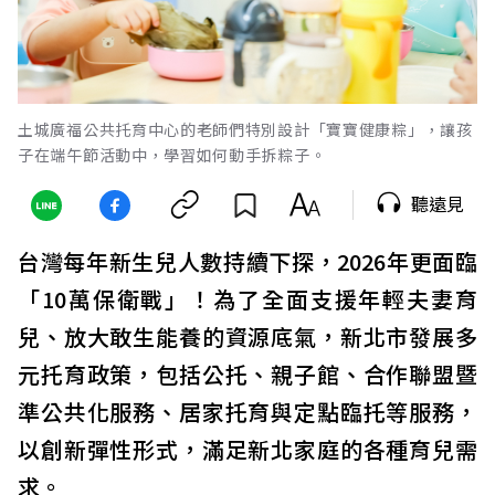
土城廣福公共托育中心的老師們特別設計「寶寶健康粽」，讓孩
子在端午節活動中，學習如何動手拆粽子。
聽遠見
台灣每年新生兒人數持續下探，2026年更面臨
「10萬保衛戰」！為了全面支援年輕夫妻育
兒、放大敢生能養的資源底氣，新北市發展多
元托育政策，包括公托、親子館、合作聯盟暨
準公共化服務、居家托育與定點臨托等服務，
以創新彈性形式，滿足新北家庭的各種育兒需
求。