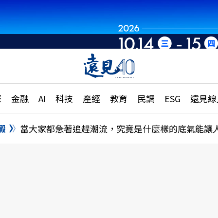
章
特輯
文章
大學升學、職涯攻略
遠
際
金融
AI
科技
產經
教育
民調
ESG
遠見線
國際
更
縣市施政調查全解析
金融
單
民調
澱
當大家都急著追趕潮流，究竟是什麼樣的底氣能讓
產經
電
好享生活
獨
專欄