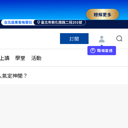
瞭解更多
訂閱
特色頻道
訂閱
見線上讀
ESG遠見
職場雷達
上讀
學堂
活動
多訂閱方案
城市學
刊購買
健康遠見
人氣定神閒？
子報訂閱
華人精英論壇
享知識包
領導影響力學院