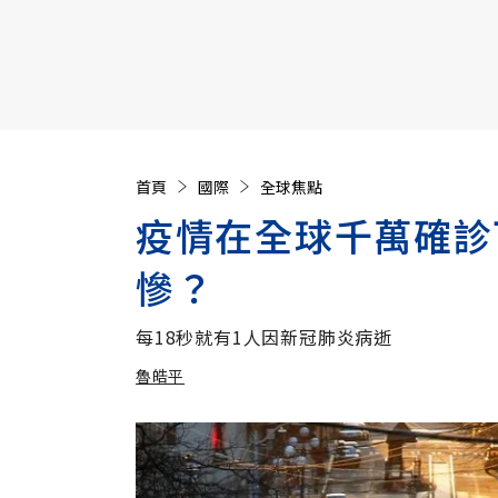
【遠見40週年慶】訂《遠見》贈實用家電3選1+暢銷好
首頁
國際
全球焦點
疫情在全球千萬確診
慘？
每18秒就有1人因新冠肺炎病逝
魯皓平
加入追蹤
魯皓平