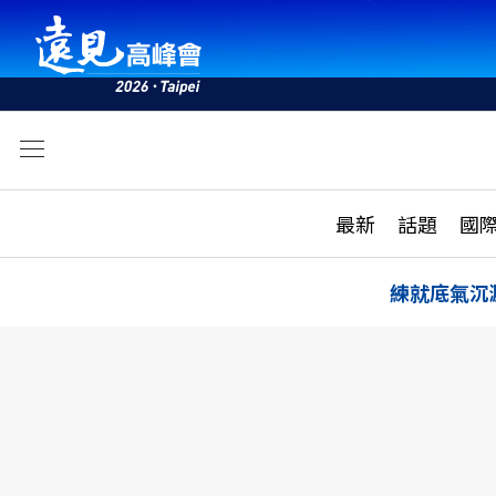
文
最新
最新
話題
國
雜誌目錄
活動
話題
AI
練就底氣沉
學堂
專題報導
科技
教育
遠見ON AIR
影音
合作