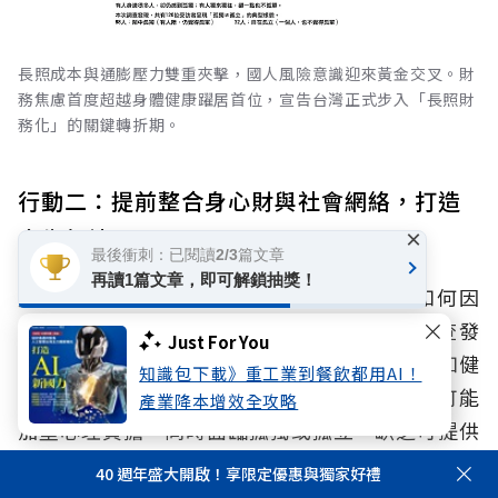
長照成本與通膨壓力雙重夾擊，國人風險意識迎來黃金交叉。財
務焦慮首度超越身體健康躍居首位，宣告台灣正式步入「長照財
務化」的關鍵轉折期。
行動二：提前整合身心財與社會網絡，打造
人生韌性
×
最後衝刺：已閱讀2/3篇文章
再讀1篇文章，即可解鎖抽獎！
人生風險管理的關鍵，不在於風險發生後如何因
應，而在於風險發生前是否已做好準備。調查發
Just For You
現，生理、心理與財務風險往往互相影響，例如健
知識包下載》重工業到餐飲都用AI！
康惡化可能增加照護與醫療支出，財務壓力也可能
產業降本增效全攻略
加重心理負擔。同時面臨孤獨或孤立，缺乏可提供
資訊與支持的人際網絡，這些風險更可能被進一步
40 週年盛大開啟！享限定優惠與獨家好禮
放大。