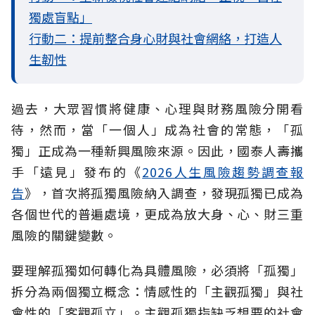
獨處盲點」
行動二：提前整合身心財與社會網絡，打造人
生韌性
過去，大眾習慣將健康、心理與財務風險分開看
待，然而，當「一個人」成為社會的常態，「孤
獨」正成為一種新興風險來源。因此，國泰人壽攜
手「遠見」發布的《
2026人生風險趨勢調查報
告
》，首次將孤獨風險納入調查，發現孤獨已成為
各個世代的普遍處境，更成為放大身、心、財三重
風險的關鍵變數。
要理解孤獨如何轉化為具體風險，必須將「孤獨」
拆分為兩個獨立概念：情感性的「主觀孤獨」與社
會性的「客觀孤立」。主觀孤獨指缺乏想要的社會