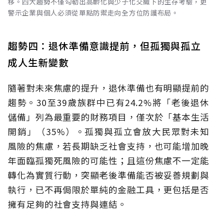
移。四大趨勢不僅勾勒出高齡化與少子化交織下的生存考驗，更
警示企業與個人必須從單點防禦走向全方位防護布局。
趨勢四：退休準備意識提前，但孤獨與孤立
成人生新變數
隨著對未來焦慮的提升，退休準備也有明顯提前的
趨勢。30至39歲族群中已有24.2%將「老後退休
儲備」列為最重要的財務項目，僅次於「基本生活
開銷」（35%）。孤獨與孤立會放大民眾對未知
風險的焦慮，若長期缺乏社會支持，也可能增加晚
年面臨孤獨死風險的可能性；且這份焦慮不一定能
轉化為實質行動，突顯老後準備能否被妥善規劃與
執行，已不再侷限於單純的金融工具，更包括是否
擁有足夠的社會支持與連結。