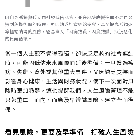
因自身孤獨與孤立而引發低估風險，並在風險應變準備不足且又
遇到危機衝擊的時候，更因缺乏社會網絡支撐，甚至提高孤獨死
等極端情境的風險，極易陷入「因病致貧、因貧致鬱」狀況惡化
的負向循環。
當一個人主觀不覺得孤獨，卻缺乏足夠的社會連結
時，可能因低估未來風險而延後準備；一旦遭遇疾
病、失能、意外或其他重大事件，又因缺乏支持而
影響身心健康、生活與財務狀況，使下一次面對風
險時更加脆弱。這也提醒我們，人生風險管理不能
只著重單一面向，而應及早辨識風險、建立全面準
備。
看見風險，更要及早準備 打破人生風險