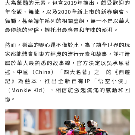
大為驚豔的元素，包含2019年推出，頗受歡迎的
年夜飯、舞龍，以及2020全新上市的新春廟會、
舞獅，甚至端午系列的相關盒組，無一不是以華人
最傳統的習俗，襯托出最應景和年味的澎湃。
然而，樂高的野心還不僅於此，為了讓全世界的玩
家都能體會到東方經典的流行元素和故事，並打造
屬於華人最熟悉的故事線，官方決定以吳承恩著
述、中國（China）「四大名著」之一的《西遊
記》為藍本，推出全新自有IP「悟空小俠」
（Monkie Kid），相信能激起滿滿的感動和回
憶。