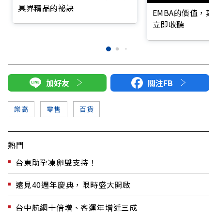
具界精品的祕訣
EMBA的價值，
立即收聽
加好友
關注FB
樂高
零售
百貨
熱門
台東助孕凍卵雙支持！
遠見40週年慶典，限時盛大開啟
台中航網十倍增、客運年增近三成