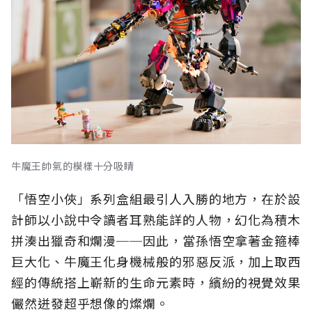
牛魔王帥氣的模樣十分吸睛
「悟空小俠」系列盒組最引人入勝的地方，在於設
計師以小說中令讀者耳熟能詳的人物，幻化為積木
拼湊出獵奇和爛漫──因此，當孫悟空拿著金箍棒
巨大化、牛魔王化身機械般的邪惡反派，加上取西
經的傳統搭上嶄新的生命元素時，繽紛的視覺效果
儼然迸發超乎想像的燦爛。