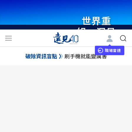
世界重
組・洞見
未來 與
世界領袖
職場雷達
破除資訊盲點
刷手機就能變厲害
同行