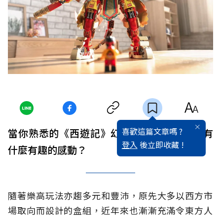
喜歡這篇文章嗎 ?
當你熟悉的《西遊記》幻化為樂高作品，會有
登入
後立即收藏 !
什麼有趣的感動？
隨著樂高玩法亦趨多元和豐沛，原先大多以西方市
場取向而設計的盒組，近年來也漸漸充滿令東方人