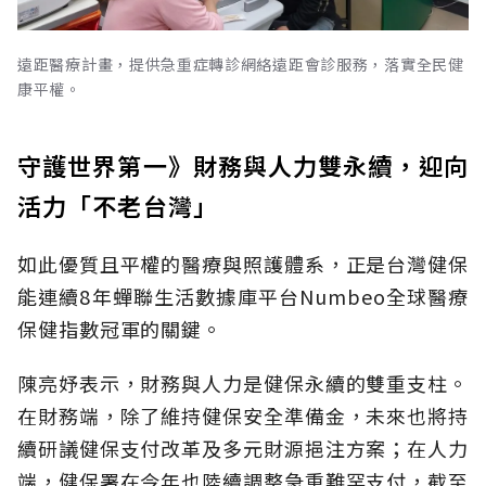
遠距醫療計畫，提供急重症轉診網絡遠距會診服務，落實全民健
康平權。
守護世界第一》財務與人力雙永續，迎向
活力「不老台灣」
如此優質且平權的醫療與照護體系，正是台灣健保
能連續8年蟬聯生活數據庫平台Numbeo全球醫療
保健指數冠軍的關鍵。
陳亮妤表示，財務與人力是健保永續的雙重支柱。
在財務端，除了維持健保安全準備金，未來也將持
續研議健保支付改革及多元財源挹注方案；在人力
端，健保署在今年也陸續調整急重難罕支付，截至