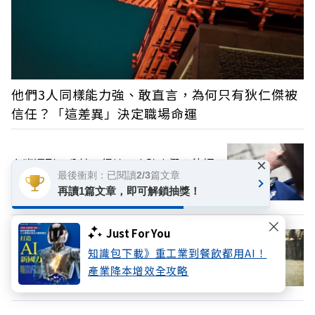
他們3人同樣能力強、敢直言，為何只有狄仁傑被
信任？「這差異」決定職場命運
上班遲到一分鐘，得請一小時事假？律師
×
最後衝刺：已閱讀2/3篇文章
解答：雇主「這樣做」觸法
再讀1篇文章，即可解鎖抽獎！
Just For You
為什麼結婚多年，他不笑了？臨床心理師
知識包下載》重工業到餐飲都用AI！
解析背後真相
產業降本增效全攻略