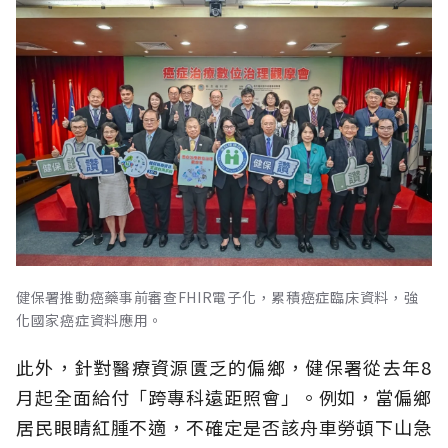
健保署推動癌藥事前審查FHIR電子化，累積癌症臨床資料，強
化國家癌症資料應用。
此外，針對醫療資源匱乏的偏鄉，健保署從去年8
月起全面給付「跨專科遠距照會」。例如，當偏鄉
居民眼睛紅腫不適，不確定是否該舟車勞頓下山急