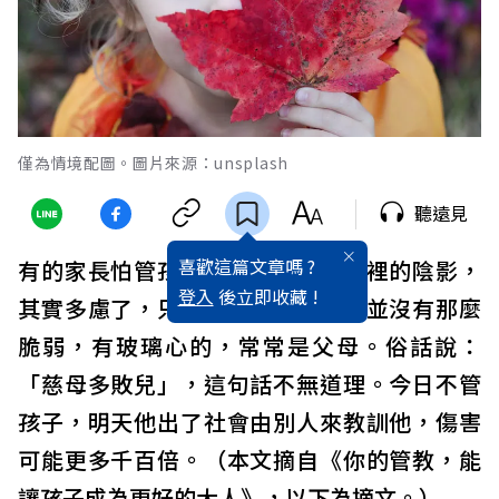
僅為情境配圖。圖片來源：unsplash
聽遠見
喜歡這篇文章嗎 ?
有的家長怕管孩子會給孩子留下心裡的陰影，
登入
後立即收藏 !
其實多慮了，只要正常訓誡，孩子並沒有那麼
脆弱，有玻璃心的，常常是父母。俗話說：
「慈母多敗兒」，這句話不無道理。今日不管
孩子，明天他出了社會由別人來教訓他，傷害
可能更多千百倍。（本文摘自《你的管教，能
讓孩子成為更好的大人》，以下為摘文。）