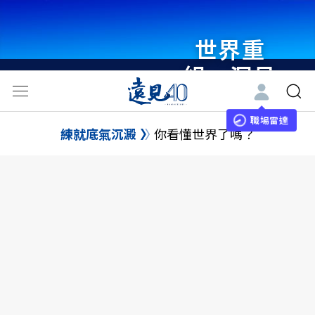
世界重
組・洞見
未來 與
世界領袖
職場雷達
練就底氣沉澱
你看懂世界了嗎？
同行