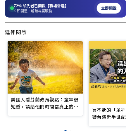
72%
領先者已開啟【職場雷達】
立即開啟
立即開通！解鎖專屬服務
延伸閱讀
美國人看芬蘭教育觀點：童年很
短暫，請給他們時間當真正的小
買不起的「單程機
孩
響台灣近半世紀思