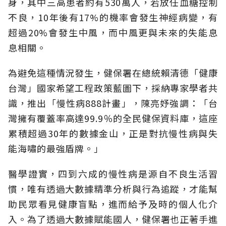
身，其中三高患者約有530萬人，若放任血糖控制
不良，10年後有17%的機率會發生神經病變，有
超過20%會發生中風，而中風更與未來的失能息
息相關。
為避免這種情況發生，健保署在總統賴清德「健康
台灣」國家希望工程政策藍圖下，採納專家學者共
識，推出「慢性病888計畫」，陳亮妤強調：「台
灣擁有覆蓋率高達99.9％的全民健保資料庫，這座
累積超過30年的數據金山，正是對抗慢性病與失
能海嘯的最強盾牌。」
醫學證實，四到六成的慢性病是源自不良生活習
慣，唯有透過大數據精準分析與行為追蹤，才能幫
助民眾看見健康盲點，進而給予及時的個人化介
入。為了透過大數據賦能國人，健保署也正著手進