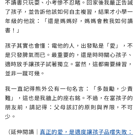
不讀書只玩耍、小考慘不忍睹。回家後我嚴正告誡
了孩子，並告訴他該如何自主複習，結果才小學一
年級的他說：「還是媽媽好，媽媽會教我如何讀
書！」
孩子其實也會懂：電他的人，出發點是「愛」，不
是只發脾氣而已。最重要的，還是時時關心孩子、
適時放手讓孩子試著獨立。當然，這都需要練習，
並非一蹴可幾。
我一直記得熊外公有一句名言：「多鼓勵，少責
難」，這也是我牆上的座右銘。不過，在當孩子的
朋友前，請記得：父母該訂的原則與界限，不可
少。
（延伸閱讀│
真正的愛，是適度讓孩子品嚐失敗：