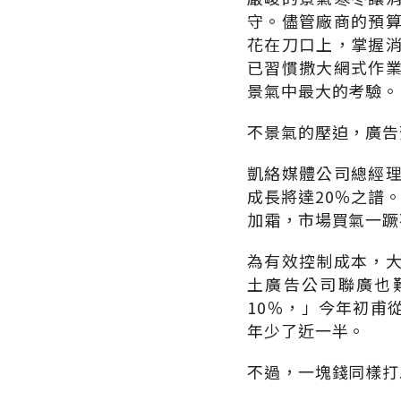
守。儘管廠商的預
花在刀口上，掌握
已習慣撒大網式作
景氣中最大的考驗。
不景氣的壓迫，廣告
凱絡媒體公司總經
成長將達20％之譜
加霜，市場買氣一蹶
為有效控制成本，
土廣告公司聯廣也
10％，」今年初甫
年少了近一半。
不過，一塊錢同樣打