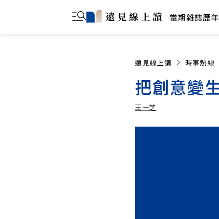
當期雜誌
歷
遠見線上讀
時事熱線
把創意變
王一芝
王一芝