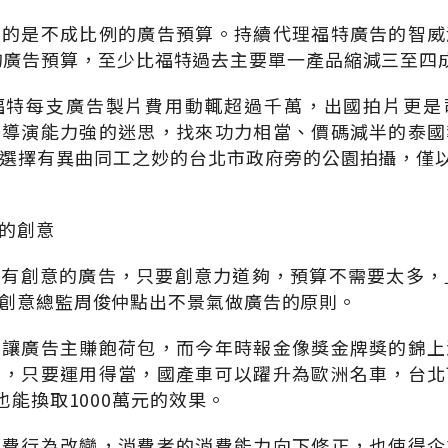
字的是不成比例的廣告預算。持續代理福特廣告的智威
r2.0的廣告預算，至少比福特過去主要單一產品縮減三至
福特每支廣告製片費用動輒超過千萬，出國拍片更是
美導演能力強的迷思，找來功力相當、價碼減半的泰國
選擇有異曲同工之妙的台北市政府旁的公園拍攝，僅以
的創意
有創意的廣告，只要創意力道夠，預算不需要太多，
創意總監周俊仲點出不景氣做廣告的原則。
，讓廣告主賺飽荷包，而今年時報金像獎金牌獎的錦上
明，只要運用得當，國產車可以躍升為歐洲名車，台北
也能換取1000萬元的效果。
消費行為改變，消費者的消費能力向下修正，也使得企