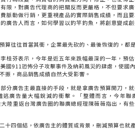
算有限，對廣告代理商的把關反而更嚴格，不但要求廣
消費脈動做行銷，更重視產品的實際銷售成績，而且要
業的廣告人而言，如何學習以釣竿釣魚，將創意變成創
預算往往首當其衝，企業最先砍的、最後恢復的，都
理李桂芬表示，今年是近五年來跌幅最深的一年，預估
。美國911恐怖分子攻擊事件及納莉風災的肆虐，使國
不振，商品銷售成績自然大受影響。
大部分廣告主最直接的手段，就是拿廣告預算開刀，就
難逃廣告量大幅銳減的衝擊。「整體而言，今年聯
從大陸重返台灣廣告圈的聯廣總經理陳薇薇指出，有
二十四個結，依廣告主的體質或背景，刪減預算也就