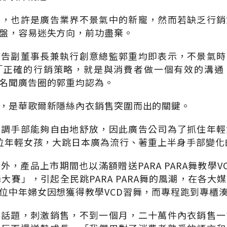
意，也許是廣告業界不景氣中的新寵，然而若缺乏行銷
盤，容易迷失方向，前功盡棄。
廣告副董事長兼執行創意總監郭重均即表示，不景氣時
「正確的行銷策略，就是與消費者做一個有效的溝通
名聞廣告圈的郭重均認為。
，是華歌爾新隱絲內衣銷售突圍而出的關鍵。
強調手部能夠自由地舒放，因此廣告公司為了抓住年輕
位年輕女孩，大跳日本廣為流行、著重上半身手部變化的PA
外，產品上市期間也以滿額贈送PARA PARA舞教學V
RA舞大賽」，引起全民跳PARA PARA舞的風潮，在各
位中年婦女因想獲得教學VCD習舞，而專程跑到專櫃
爆話題，刺激銷售，不到一個月，二十萬件內衣銷售一