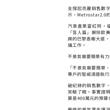
支撐起亮麗銷售數
示，Metrosta
汽車產業當紅時，
「盲人篇」摒除歐
牌的巴黎香榭大道，
攝工作。
不景氣需要簡單有力
「不景氣需要簡單、
專戶的智威湯遜執行
破紀錄的銷售數字
笑瞇了眼。事實證
算是400萬元的預算
嚴峻的景氣寒冬讓