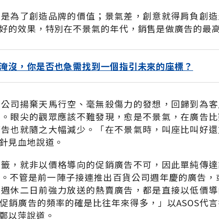
只是為了創造品牌的價值；景氣差，創意就得肩負創造
好的效果，特別在不景氣的年代，銷售是做廣告的最
淹沒，你是否也急需找到一個指引未來的座標？
告公司揚棄天馬行空、毫無殺傷力的發想，回歸到為客
源。眼尖的觀眾應該不難發現，愈是不景氣，在廣告比
廣告也就隨之大幅減少。「在不景氣時，叫座比叫好還
針見血地說道。
方籤，就非以價格導向的促銷廣告不可，因此單純傳達
。不管是前一陣子接連推出百貨公司週年慶的廣告，或類
在週休二日前強力放送的熱賣廣告，都是直接以低價導
促銷廣告的頻率的確是比往年來得多，」以ASOS代言
鄭以萍說道。