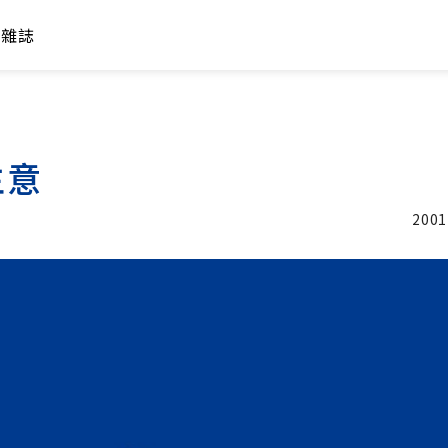
年雜誌
生意
2001
加入追蹤