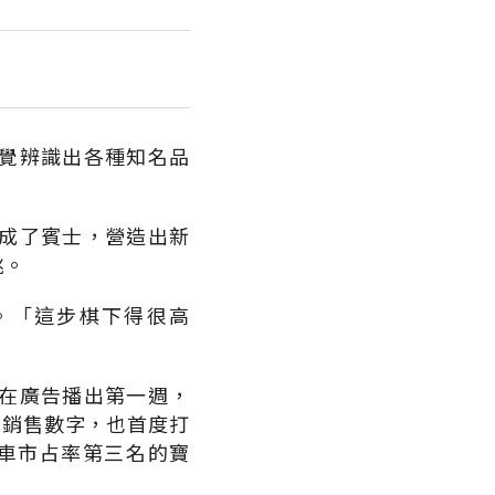
覺辨識出各種知名品
成了賓士，營造出新
跳。
。「這步棋下得很高
在廣告播出第一週，
的銷售數字，也首度打
產汽車市占率第三名的寶