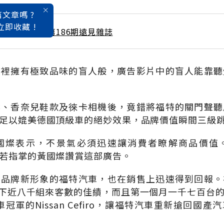
文章嗎 ?
立即收藏 !
 / 12月號雜誌 第186期遠見雜誌
」裡擁有極致品味的盲人般，廣告影片中的盲人能靠聽
葉、香奈兒鞋款及徠卡相機後，竟錯將福特的關門聲聽
足以媲美德國頂級車的絕妙效果，品牌價值瞬間三級
國燦表示，不景氣必須迅速讓消費者瞭解商品價值
若指掌的黃國燦讚賞這部廣告。
起品牌新形象的福特汽車，也在銷售上迅速得到回報。
ar就創下近八千組來客數的佳績，而且第一個月一千七百台
車冠軍的Nissan Cefiro，讓福特汽車重新搶回國