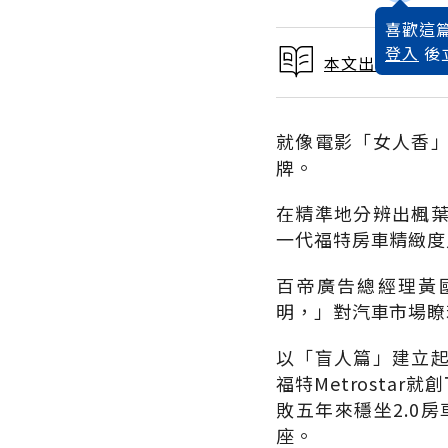
喜歡這篇
登入
後
本文出自 2001
就像電影「女人香
牌。
在精準地分辨出楓
一代福特房車精緻度
百帝廣告總經理黃
明，」對汽車市場瞭
以「盲人篇」建立
福特Metrost
敗五年來穩坐2.0房
座。