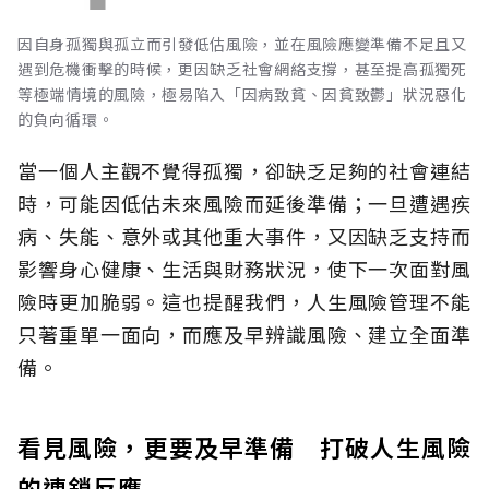
因自身孤獨與孤立而引發低估風險，並在風險應變準備不足且又
遇到危機衝擊的時候，更因缺乏社會網絡支撐，甚至提高孤獨死
等極端情境的風險，極易陷入「因病致貧、因貧致鬱」狀況惡化
的負向循環。
當一個人主觀不覺得孤獨，卻缺乏足夠的社會連結
時，可能因低估未來風險而延後準備；一旦遭遇疾
病、失能、意外或其他重大事件，又因缺乏支持而
影響身心健康、生活與財務狀況，使下一次面對風
險時更加脆弱。這也提醒我們，人生風險管理不能
只著重單一面向，而應及早辨識風險、建立全面準
備。
看見風險，更要及早準備 打破人生風險
的連鎖反應