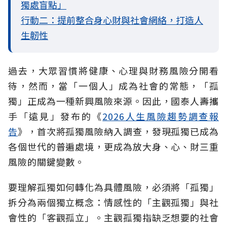
獨處盲點」
行動二：提前整合身心財與社會網絡，打造人
生韌性
過去，大眾習慣將健康、心理與財務風險分開看
待，然而，當「一個人」成為社會的常態，「孤
獨」正成為一種新興風險來源。因此，國泰人壽攜
手「遠見」發布的《
2026人生風險趨勢調查報
告
》，首次將孤獨風險納入調查，發現孤獨已成為
各個世代的普遍處境，更成為放大身、心、財三重
風險的關鍵變數。
要理解孤獨如何轉化為具體風險，必須將「孤獨」
拆分為兩個獨立概念：情感性的「主觀孤獨」與社
會性的「客觀孤立」。主觀孤獨指缺乏想要的社會