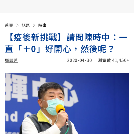
首頁
話題
時事
【疫後新挑戰】請問陳時中：一
直「＋0」好開心，然後呢？
鄧麗萍
2020-04-30
瀏覽數
41,450+