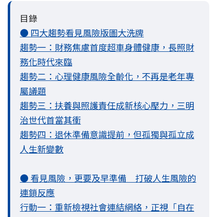
目錄
● 四大趨勢看見風險版圖大洗牌
趨勢一：財務焦慮首度超車身體健康，長照財
務化時代來臨
趨勢二：心理健康風險全齡化，不再是老年專
屬議題
趨勢三：扶養與照護責任成新核心壓力，三明
治世代首當其衝
趨勢四：退休準備意識提前，但孤獨與孤立成
人生新變數
● 看見風險，更要及早準備 打破人生風險的
連鎖反應
行動一：重新檢視社會連結網絡，正視「自在