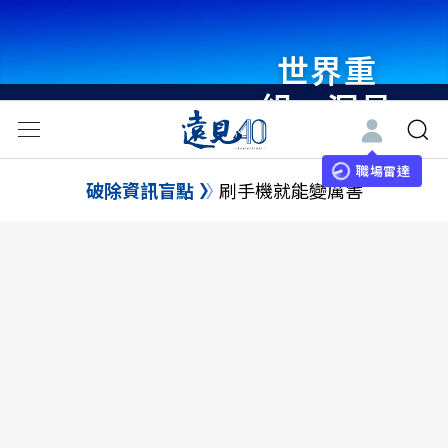
世界重
組・洞見
未來 與
世界領袖
職場雷達
破除資訊盲點
刷手機就能變厲害
同行