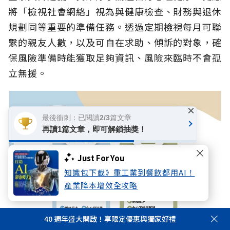
將「檢視社會網絡」視為與健康檢查、財務與退休
規劃同等重要的準備任務。透過定期檢視每月可聯
繫的親友人數，以及可自在求助、傾訴的對象，確
保風險準備時能獲取足夠資訊、風險來臨時不會孤
立無援。
×
最後衝刺：已閱讀2/3篇文章
再讀1篇文章，即可解鎖抽獎！
Just For You
知識包下載》重工業到餐飲都用AI！
產業降本增效全攻略
40 週年盛大開啟！享限定優惠與獨家好禮