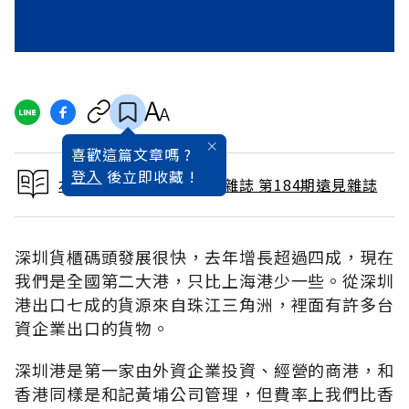
喜歡這篇文章嗎 ?
登入
後立即收藏 !
本文出自 2001 / 10月號雜誌 第184期遠見雜誌
深圳貨櫃碼頭發展很快，去年增長超過四成，現在
我們是全國第二大港，只比上海港少一些。從深圳
港出口七成的貨源來自珠江三角洲，裡面有許多台
資企業出口的貨物。
深圳港是第一家由外資企業投資、經營的商港，和
香港同樣是和記黃埔公司管理，但費率上我們比香