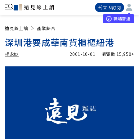
立即訂閱
職場雷達
遠見線上讀
產業綜合
深圳港要成華南貨櫃樞紐港
楊永妙
2001-10-01
瀏覽數
15,950+
加入追蹤
楊永妙