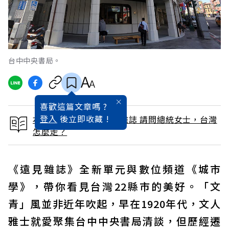
台中中央書局。
喜歡這篇文章嗎 ?
登入
後立即收藏 !
本文出自 2020 / 2月號雜誌 請問總統女士，台灣
怎麼走？
《遠見雜誌》全新單元與數位頻道《城市
學》，帶你看見台灣22縣市的美好。「文
青」風並非近年吹起，早在1920年代，文人
雅士就愛聚集台中中央書局清談，但歷經遷