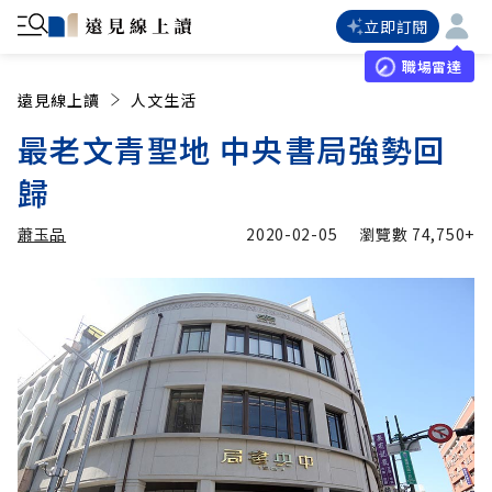
立即訂閱
職場雷達
遠見線上讀
人文生活
最老文青聖地 中央書局強勢回
歸
蕭玉品
2020-02-05
瀏覽數
74,750+
加入追蹤
蕭玉品