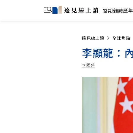
當期雜誌
歷
遠見線上讀
全球焦點
李顯龍：
李國盛
李國盛