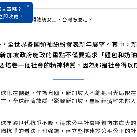
文章嗎 ?
立即收藏 !
0 / 2月號雜誌 請問總統女士，台灣怎麼走？
一天，全世界各國領袖紛紛發表新年展望。其中，
新加坡政府施政的重點不僅要追求「麵包和奶
要培養一個社會的精神特質，因為那是社會得以
全球化在倒退，作為島國，新加坡人不能把目光局限在
坦言，全球經濟放緩已影響新加坡，星國經濟雖未陷入
全球年輕世代抗爭不斷，追求公平社會呼聲愈來愈大的
法國抗爭的看法，也強調，建立堅持建設公平公正的社