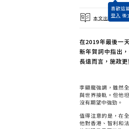
喜歡這篇
登入
後
本文出自 202
在2019年最後
新年賀詞中指出，
長遠而言，施政更
李顯龍強調，雖然
與世界接軌。但他
沒有期望中強勁。
值得注意的是，在
他對香港、智利和