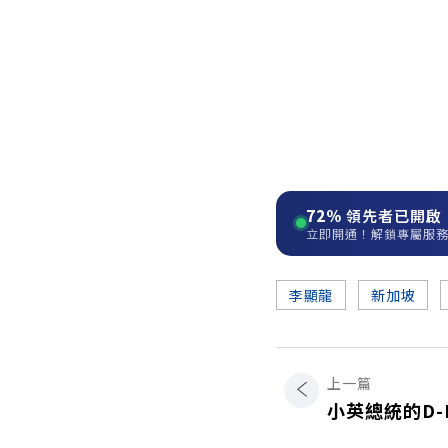
72%
領先者已開啟
立即開通！解鎖專屬服
李顯龍
新加坡
上一篇
小英總統的D-