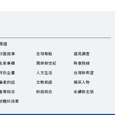
頻道
封面故事
全球焦點
遠見調查
名家專欄
兩岸新世紀
時事熱線
特別企畫
人文生活
台灣新希望
編者的話
文教新語
精采人物
產業綜合
財經綜合
永續新主張
前瞻科技業