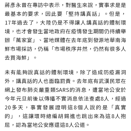
蔣彥永曾在專訪中表示，對醫生來說，實事求是是
最基本的要求，因此要「堅持講真話」。但是，
17年過去了，大陸仍是不得讓人講真話的體制環
境，也才會發生當地政府在疫情發生期間仍持續舉
辦「萬家宴」、當地媒體在去年底到發源地華南海
鮮市場採訪，仍稱「市場秩序井然，仍然有很多人
去買海鮮」。
未有能夠說真話的體制環境，除了造成防疫漏洞
外，講真話的人也面臨罰責。去年底有武漢民眾在
網上發布肺炎嚴重類SARS的消息，遭當地公安於
今年元旦前後以傳播不實消息依法查處8人，經過
20多天，事實發展證明這8個人說的是「真實
的」，這讓環時總編胡錫進也跳出來為這8人抱
屈，認為當地公安應還這8人公道。