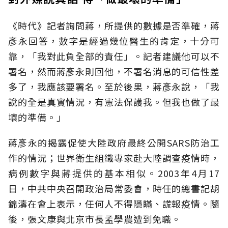
《時代》記者詢問蔣，所提供的數據是否準確，蔣
彥永回答，數字是經過幾位醫生的肯定，十分可
靠，「我對此負全部的責任」。記者建議他可以不
署名，然而蔣彥永則回他，不署名消息的可信性差
多了，我應該要署名。至於後果，蔣彥永說，「我
說的全是真實情況，有憲法保護我。但我也做了最
壞的準備。」
蔣彥永的揭露促使大陸政府最終公開SARS防治工
作的情況；世界衛生組織專家赴大陸調查疫情時，
病例數字與蔣提供的基本相似。2003年4月17
日，中共中央召開政治局常委會，時任的總書記胡
錦濤在會上表示，任何人不得隱瞞、謊報疫情。隨
後，張文康與北京市長孟學農遭到免職。