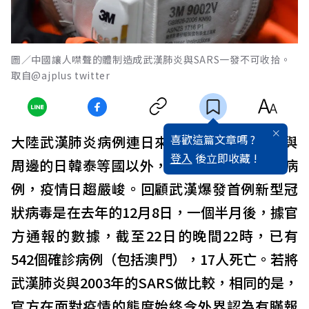
圖／中國讓人噤聲的體制造成武漢肺炎與SARS一發不可收拾。
取自@ajplus twitter
喜歡這篇文章嗎 ?
大陸武漢肺炎病例連日來劇增，波及台港澳與
登入
後立即收藏 !
周邊的日韓泰等國以外，22日美國也確診一病
例，疫情日趨嚴峻。回顧武漢爆發首例新型冠
狀病毒是在去年的12月8日，一個半月後，據官
方通報的數據，截至22日的晚間22時，已有
542個確診病例（包括澳門），17人死亡。若將
武漢肺炎與2003年的SARS做比較，相同的是，
官方在面對疫情的態度始終令外界認為有瞞報