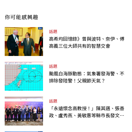
你可能感興趣
話題
高希均回憶錄》曾與波特、奈伊、傅
高義三位大師共有的智慧交會
話題
颱風白海豚動態：氣象署發海警、不
排除發陸警！父親節天氣？
話題
「永遠懷念高教授！」陳其邁、張善
政、盧秀燕、黃敏惠等縣市長發文弔
唁高希均