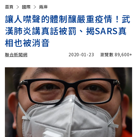
首頁
國際
兩岸
讓人噤聲的體制釀嚴重疫情！武
漢肺炎講真話被罰、揭SARS真
相也被消音
聯合新聞網
2020-01-23
瀏覽數
89,600+