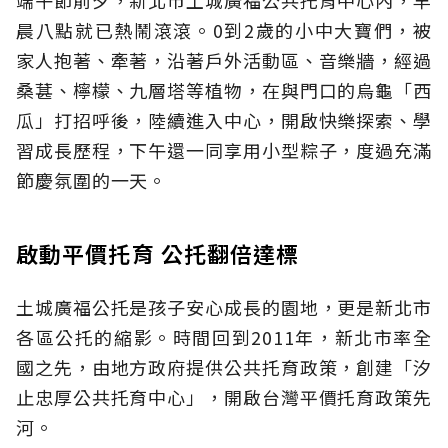
端午節前夕，新北市土城廣福公共托育中心內，早
晨八點就已熱鬧滾滾。0到2歲的小中大寶們，被
家人抱著、牽著，沿著戶外活動區、音樂牆，經過
桑葚、檸檬、九層塔等植物，在與門口的烏龜「西
瓜」打招呼後，陸續進入中心，開啟快樂探索、學
習成長歷程，下午還一同享用小型粽子，度過充滿
節慶氛圍的一天。
啟動平價托育 公托翻倍達標
土城廣福公托是孩子安心成長的園地，更是新北市
各區公托的縮影。時間回到2011年，新北市率全
國之先，由地方政府提供公共托育政策，創建「汐
止忠厚公共托育中心」，開啟台灣平價托育政策先
河。