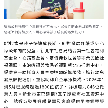
廣福公共托育中心主任林莉芳表示，家長們的正向回饋與肯定，
是老師們持續投入、用心陪伴孩子成長的最大動力。
0到2歲是孩子快速成長期，針對發展遲緩或身心
障礙傾向的兒童，新北市社會局結合第一社會福利
基金會、心路基金會、基督徒救世會等專業民間社
福團體，由治療師與教保老師到新北市托育中心，
提供第一線托育人員早療巡迴輔導服務，進行幼兒
發展篩檢培訓，並協助轉介至早療機構。2026年1
到5月已服務超過1800位孩子、篩檢培力846位托
育人員。新北市更已建構7區早期療育社區資源中
心，就近為發展遲緩兒童及家庭提供早療個案服