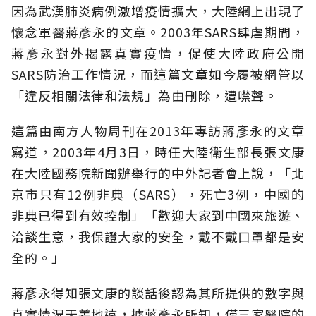
因為武漢肺炎病例激增疫情擴大，大陸網上出現了
懷念軍醫蔣彥永的文章。2003年SARS肆虐期間，
蔣彥永對外揭露真實疫情，促使大陸政府公開
SARS防治工作情況，而這篇文章如今履被網管以
「違反相關法律和法規」為由刪除，遭噤聲。
這篇由南方人物周刊在2013年專訪蔣彥永的文章
寫道，2003年4月3日，時任大陸衛生部長張文康
在大陸國務院新聞辦舉行的中外記者會上說，「北
京市只有12例非典（SARS），死亡3例，中國的
非典已得到有效控制」「歡迎大家到中國來旅遊、
洽談生意，我保證大家的安全，戴不戴口罩都是安
全的。」
蔣彥永得知張文康的談話後認為其所提供的數字與
真實情況天差地遠，據蔣彥永所知，僅三家醫院的