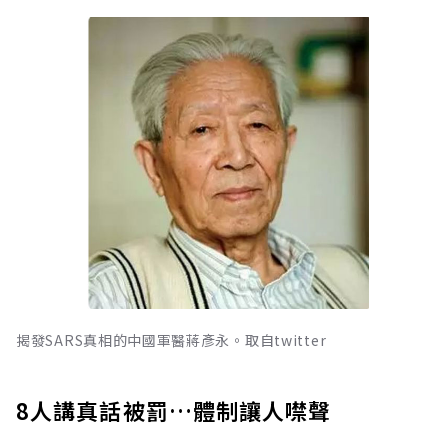
揭發SARS真相的中國軍醫蔣彥永。取自twitter
8人講真話被罰…體制讓人噤聲