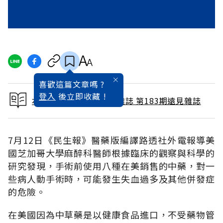
喜歡這篇文章嗎 ?
登入
後立即收藏 !
本文出自 2001 / 9月號雜誌 第183期遠見雜誌
7月12日《民生報》醫藥版編譯路透社外電報導美
國芝加哥大學麻醉科醫師根據臨床的觀察與科學的
研究發現，手術前使用八種在美銷售的中藥，對一
些病人動手術時，可能發生失血過多及其他併發症
的危險。
在美國因為中草藥是以健康食品進口，不受藥物管