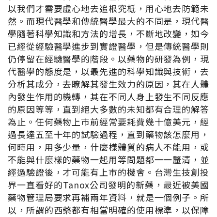
以我們才需要虛心地去追根究柢，用心地去防範未
然。而現代醫學和傳統醫學最大的不同是，現代醫
學隨著科學知識和方法的增長，不斷地改變，如今
已經從經驗醫學進步到實證醫學，但是傳統醫學則
仍停留在經驗醫學的階段。以藥物的研發為例，現
代醫學的態度是，以最先進的科學知識與技術，去
分析其成分，去瞭解其發生效力的原因，其在人體
內發生作用的機轉，其在不同人身上發生不同反應
的原因等等，直到絕大多數的未知都有合理的解答
為止。任何藥物上巿前經常要耗費幾十億美元，經
過長達五至十年的試驗過程，直到藥物該怎麼用，
何時用，用多少量，什麼樣體質的病人不能用，或
不能與什麼樣的藥物一起用等問題都一一釐清，並
經過驗證後，才可能有上巿的機會。台灣生技創投
界一直看好的Tanox公司發明的新藥，最近被美國
藥物管理局要求再補兩年資料，就是一個例子。所
以，所謂的西藥都有相當明確的使用標準，以保障