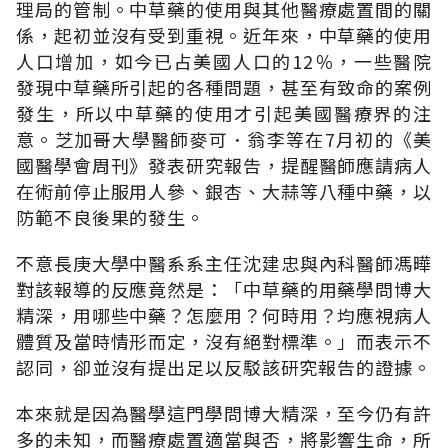
理局的管制。中草藥的使用與其他醫療處置間的關
係，起初並沒有受到重視。近年來，中草藥的使用
人口增加，如今已占美國人口的12％，一些醫院
發現中草藥所引起的各種問題，甚至有致命的案例
發生，所以中草藥的使用才引起美國醫療界的注
意。芝加哥大學醫師麥可．翁李等在7月初的《美
國醫學會周刊》發表研究報告，提醒醫師應請病人
在術前停止服用人參、銀杏、大蒜等八種中藥，以
防範不良後果的發生。
不意長庚大學中醫系系主任沈建忠與內科醫師馮曄
對該報導的反應竟然是：「中草藥的用藥學問博大
精深，用哪些中藥？怎麼用？何時用？均應視病人
體質及當時情形而定，沒有絕對標準。」而表示不
認同，卻並沒有提出足以反駁該研究報告的證據。
本來就是因為醫學這門學問博大精深，至今仍有許
多的未知，而醫療處置適當與否，將影響生命，所