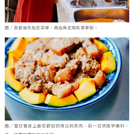
圖／高愛倫先指定菜單，再由吳定南負責掌廚。
圖／當日餐桌上最受歡迎的南瓜粉蒸肉，前一日須提早備料，