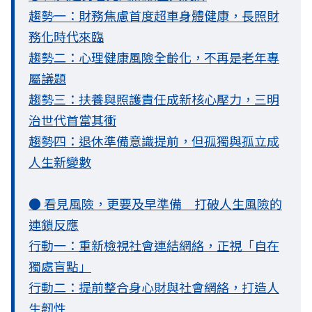
趨勢一：財務焦慮首度超車身體健康，長照財
務化時代來臨
趨勢二：心理健康風險全齡化，不再是老年專
屬議題
趨勢三：扶養與照護責任成新核心壓力，三明
治世代首當其衝
趨勢四：退休準備意識提前，但孤獨與孤立成
人生新變數
● 看見風險，更要及早準備 打破人生風險的
連鎖反應
行動一：重新檢視社會連結網絡，正視「自在
獨處盲點」
行動二：提前整合身心財與社會網絡，打造人
生韌性