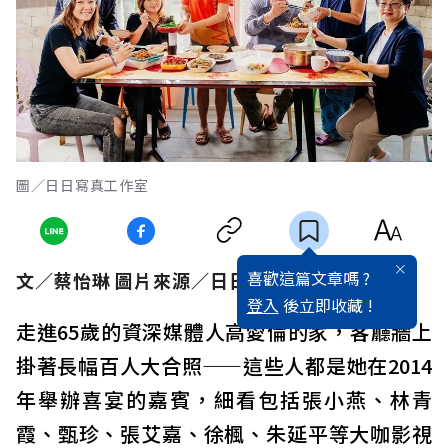
圖／日日寫真工作室
喜歡這篇文章嗎 ?
文／蔡怡琳 圖片來源／日日寫真工作室
登入
後立即收藏 !
走進65歲的資深媒體人高愛倫的家，客廳牆上
掛著長幅百人大合照——這些人都是她在2014
年舉辦喜宴的嘉賓，細看包括張小燕、林青
霞、甄珍、張艾嘉、徐楓、朱延平等大咖影視