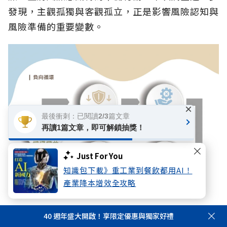
發現，主觀孤獨與客觀孤立，正是影響風險認知與
風險準備的重要變數。
×
最後衝刺：已閱讀2/3篇文章
再讀1篇文章，即可解鎖抽獎！
Just For You
知識包下載》重工業到餐飲都用AI！
產業降本增效全攻略
因自身孤獨與孤立而引發低估風險，並在風險應變準備不足且又
40 週年盛大開啟！享限定優惠與獨家好禮
遇到危機衝擊的時候，更因缺乏社會網絡支撐，甚至提高孤獨死