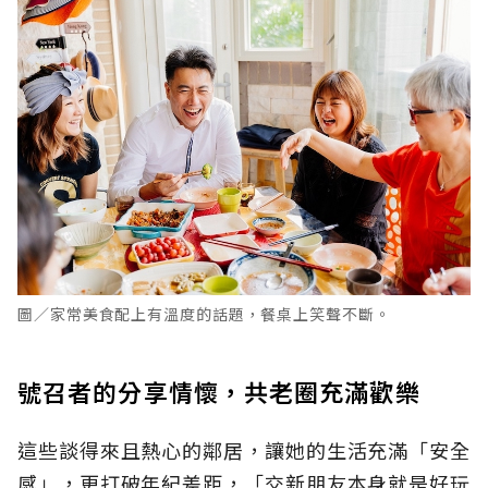
圖／家常美食配上有溫度的話題，餐桌上笑聲不斷。
號召者的分享情懷，共老圈充滿歡樂
這些談得來且熱心的鄰居，讓她的生活充滿「安全
感」，更打破年紀差距，「交新朋友本身就是好玩