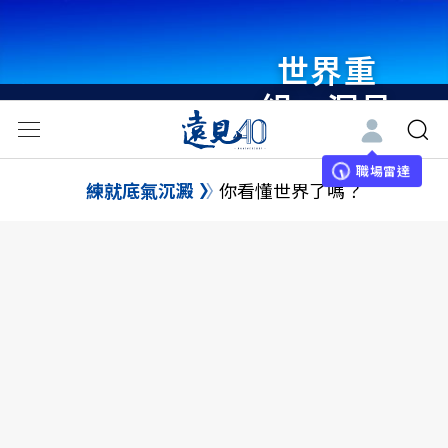
世界重
組・洞見
未來 與
世界領袖
職場雷達
練就底氣沉澱
你看懂世界了嗎？
同行