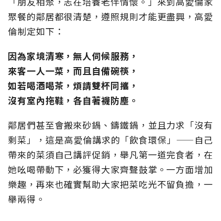
「朋友相聚，志在培養老伴情懷。」來到高愛倫家
聚餐的鄰居都很清楚，遵照規則才能更盡興，高愛
倫制定如下：
因為家境清寒，無人伺候服務，
來客一人一菜，而且自備碗筷，
如若喝酒喝茶，煩請雙杯同攜，
沒有室內拖鞋，各自著襪防塵。
鄰居們甚至會搬來砂鍋、鑄鐵鍋，並且力求「沒有
剩菜」，這是高愛倫講求的「飲食環保」——自己
帶來的菜須自己講評促銷，舉凡第一道完食者，在
她吆喝帶動下，必獲得大家齊聲鼓掌。一方面增加
樂趣，再來也確實幫助大家把菜吃光不留負擔，一
舉兩得。