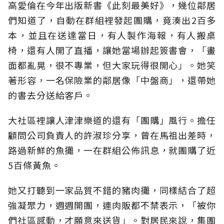
高愛倫在今年出版新書《此刻最美好》，幾位鄰居
們知道了，自動在群組裡發起團購，竟湊出2百多
本，並且在送達當日，有人製作海報，有人搬桌
椅，還有人開了直播，讓她當場辦起簽書會，「畫
面都亂晃，很不專業，但大家玩得很開心」。她笑
著形容，一名保險業的鄰居像「中盤商」，還帶她
的書去分送給客戶。
大社區裡讓人津津樂道的還有「團購」風行。擔任
顧問公司負責人的許淑珍分享，曾在馬祖出差時，
路過新鮮的魚攤，一在群組公佈訊息，就團購了近
5百條黃魚。
她又打聽到一家品質不錯的豬肉攤，同樣結合了超
強凝聚力，週週開團，連肉販都不禁表示，「被你
們社區感動，才願意來送貨」。對居民來說，集團