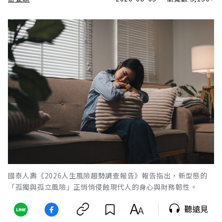
國泰人壽《2026人生風險趨勢調查報告》報告指出，新型態的
「孤獨與孤立風險」正悄悄侵蝕現代人的身心與財務韌性。
聽遠見