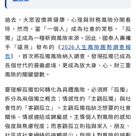
過去，大眾習慣將健康、心理與財務風險分開看
待，然而，當「一個人」成為社會的常態，「孤
獨」正成為一種新興風險來源。因此，國泰人壽攜
手「遠見」發布的《
2026人生風險趨勢調查報
告
》，首次將孤獨風險納入調查，發現孤獨已成為
各個世代的普遍處境，更成為放大身、心、財三重
風險的關鍵變數。
要理解孤獨如何轉化為具體風險，必須將「孤獨」
拆分為兩個獨立概念：情感性的「主觀孤獨」與社
會性的「客觀孤立」。主觀孤獨指缺乏想要的社會
關係、情感連結或歸屬感，主導個人對風險的感知
強度與焦慮程度；而客觀孤立則指與家人、朋友、
社區或社會網絡的接觸很少，與個人對風險的規劃