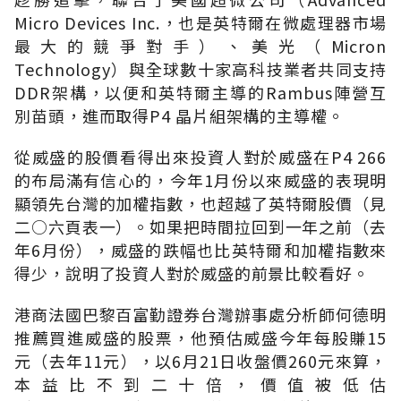
Micro Devices Inc.，也是英特爾在微處理器市場
最大的競爭對手）、美光（Micron
Technology）與全球數十家高科技業者共同支持
DDR架構，以便和英特爾主導的Rambus陣營互
別苗頭，進而取得P4 晶片組架構的主導權。
從威盛的股價看得出來投資人對於威盛在P4 266
的布局滿有信心的，今年1月份以來威盛的表現明
顯領先台灣的加權指數，也超越了英特爾股價（見
二○六頁表一）。如果把時間拉回到一年之前（去
年6月份），威盛的跌幅也比英特爾和加權指數來
得少，說明了投資人對於威盛的前景比較看好。
港商法國巴黎百富勤證券台灣辦事處分析師何德明
推薦買進威盛的股票，他預估威盛今年每股賺15
元（去年11元），以6月21日收盤價260元來算，
本益比不到二十倍，價值被低估