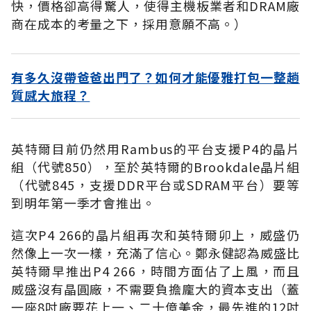
快，價格卻高得驚人，使得主機板業者和DRAM廠
商在成本的考量之下，採用意願不高。）
有多久沒帶爸爸出門了？如何才能優雅打包一整趟
質感大旅程？
英特爾目前仍然用Rambus的平台支援P4的晶片
組（代號850），至於英特爾的Brookdale晶片組
（代號845，支援DDR平台或SDRAM平台）要等
到明年第一季才會推出。
這次P4 266的晶片組再次和英特爾卯上，威盛仍
然像上一次一樣，充滿了信心。鄭永健認為威盛比
英特爾早推出P4 266，時間方面佔了上風，而且
威盛沒有晶圓廠，不需要負擔龐大的資本支出（蓋
一座8吋廠要花上一、二十億美金，最先進的12吋