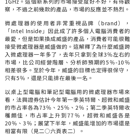
1GHz。這個新系列的市場接受度好不好，有待觀
察，不過之前幾款的產品，市場的反應並不熱烈。
微處理器的使用者非常重視品牌（brand），
「Intel Inside」因此成了許多個人電腦消費者的
最愛，但是如果換成威盛的產品，消費者可能很難
接受微處理器是威盛做的。這解釋了為什麼威盛跨
入微處理器一年多了，去年只拿到全球3％左右的
市場，比公司經營階層、分析師預期的5％-10％
相差很多。至於今年，威盛的目標也定得很保守，
只有5％，還是只能排在最後一名。
以桌上型電腦和筆記型電腦用的微處理器市場來
看，法興證券估計今年第一季英特爾、超微和威盛
的市占率各為73％、25％、2％；第二季英特爾收
穫頗佳，市占率上升到77％，超微和威盛各是
20％、3％；展望下半年，威盛能增加的市場還是
相當有限（見二○六頁表二）。