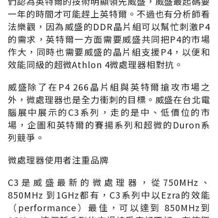
們認為英特爾的技術明顯領先威盛，威盛最起碼要
一年的時間才可能趕上英特爾。不過也有分析師看
法樂觀，因為威盛的DDR晶片組可以幫忙刺激P4
的需求，英特爾一方面需要威盛共同把P4的市場
作大，同時也需要威盛的晶片組支援P4，以便和
效能同級的超微Athlon 4微處理器相對抗。
威盛除了在P4 266晶片組與英特爾搶攻市場之
外，微處理器也是全力衝刺的目標。威盛在台北電
腦展中展示的C3系列，走的是中、低價位的市
場，企圖和英特爾的賽揚系列和超微的Duron系
列競爭。
微處理器使用者注重品牌
C3是威盛最新的微處理器，從750MHz、
850MHz 到1GHz都有，C3系列中以Ezra的效能
（performance）最佳，可以達到 850MHz到