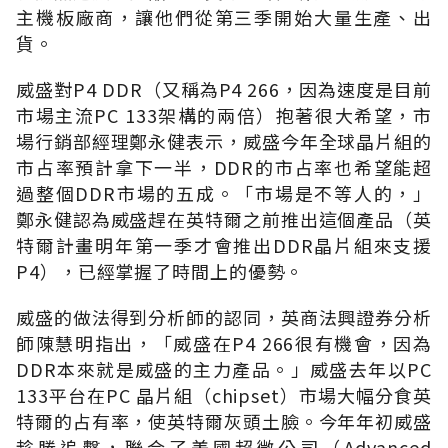
主機板廠商，讓他們從第三季開始大量生產、出
貨。
威盛對P4 DDR（又稱為P4 266，因為速度是目前
市場主流PC 133架構的兩倍）抱著很大希望，市
場行銷部經理鄭永健表示，威盛今年全球晶片組的
市占率預計拿下一半，DDR的市占率也希望能超
過整個DDR市場的五成。「市場是不等人的，」
鄭永健認為威盛趕在英特爾之前推出這個產品（英
特爾計畫明年第一季才會推出DDR晶片組來支援
P4），已經掌握了時間上的優勢。
威盛的做法得到分析師的認同，英商法興證券分析
師陳慧明指出，「威盛在P4 266很有機會，因為
DDR本來就是威盛的主力產品。」威盛去年以PC
133平台在PC 晶片組（chipset）市場大幅分食英
特爾的占有率，使英特爾灰頭土臉。今年年初威盛
趁勝追擊，聯合了美國超微公司（Advanced