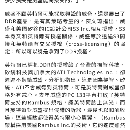
威盛不顧英特爾可能採取興訟的威脅，還是展出了
DDR產品，是有其策略考量的。陳文琦指出，威
盛和美國矽谷的IC設計公司S3 Inc.相互授權，S3
本身又和英特爾有授權關係，威盛等於透過S3間
接和英特爾有交叉授權（cross-licensing）的協
定，所以可以說是拿到了DDR授權。
英特爾已經把DDR的授權給了台灣的揚智科技、
矽統科技與加拿大的ATI Technologies Inc.，卻
遲遲不肯給威盛。分析師指出，這是因為揚智、矽
統、ATI不會威脅到英特爾，可是英特爾對威盛卻
格外有戒心。去年威盛的PC 133平台打敗了英特
爾支持的Rambus 規格，讓英特爾臉上無光，而
且英特爾對威盛提出侵權的訴訟，最後也以和解收
場，這些經驗都使得英特爾小心翼翼。（Rambus
架構採用美國Rambus Inc.的技術，它的速度雖然