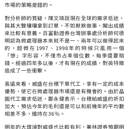
市場的策略是錯的。
對分析師的質疑，陳文琦說現在全球的需求低迷，
與其大聲嚷嚷拿到訂單，不如默默做事，闖出成績
來比較有意義。百富勤證券台灣辦事處分析師何德
明認為微處理器本來就不是一、兩年可以做得起來
的，超微在1997、1998年的時候只能用一個
「慘」字形容，不僅市占率個位數，每季還要賠
錢。經過四年多以後，才有現在的成績，對英特爾
造成了一些衝擊。
長遠來看，威盛在台積下單代工，享有一定的成本
優勢，使它在微處理器市場還是有機會的。由於晶
圓代工需求低迷，鄭永健表示，台積給威盛的折扣
加大，預估今年的毛利還是可以和前幾年的平均數
相差不多，維持在36％。
明年的大環境對威盛也比較有利，美林證券預期明