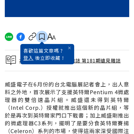
喜歡這篇文章嗎 ?
登入
後立即收藏 !
本文出自 2001 / 7月號雜誌 第181期遠見雜誌
威盛電子在6月份的台北電腦展記者會上，出人意
料之外地，首次展示了支援英特爾Pentium 4微處
理器的雙倍速晶片組。威盛還未得到英特爾
（Intel Corp.）授權就推出這個新的晶片組，等
於是再次到英特爾家門口下戰書；加上威盛剛推出
的微處理器C3系列，擺明了是要分食英特爾賽揚
（Celeron）系列的市場，使得這兩家深受國際注