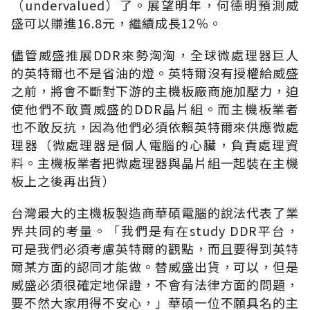
（undervalued）了。展望明年，何德明預測威
盛可以賺進16.8元，繼續成長12％。
儘管威盛推展DDR來勢洶洶，全球微處理器巨人
的英特爾也不是省油的燈。英特爾沒有授權給威盛
之前，將會不斷對下游的主機板廠商施加壓力，迫
使他們不敢賣威盛的DDR晶片組。而主機板業者
也不敢反抗，因為他們必須依賴英特爾來供應微處
理器（微處理器是個人電腦的心臟，負責處理資
料。主機板業者把微處理器與晶片組一起裝在主機
板上之後再出貨）
台灣最大的主機板製造商華碩電腦的說法代表了業
界共同的考量。「我們是有在study DDR平台，
可是我們必須考慮英特爾的觀點，而且要得到英特
爾某方面的認同才能做。替威盛出貨，可以，但是
威盛必須很確定地保證，不會有法律方面的問題，
要不然大家用得不安心，」華碩一位不願具名的主