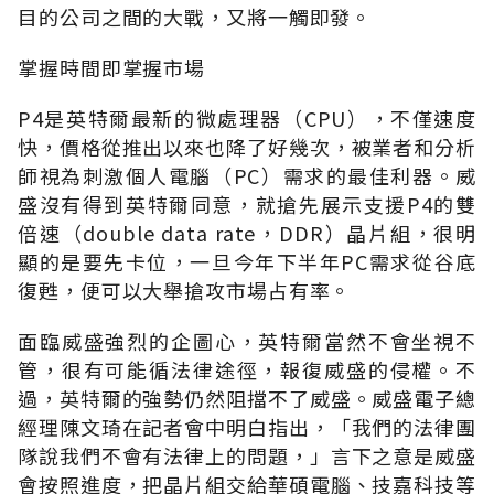
目的公司之間的大戰，又將一觸即發。
掌握時間即掌握市場
P4是英特爾最新的微處理器（CPU），不僅速度
快，價格從推出以來也降了好幾次，被業者和分析
師視為刺激個人電腦（PC）需求的最佳利器。威
盛沒有得到英特爾同意，就搶先展示支援P4的雙
倍速（double data rate，DDR）晶片組，很明
顯的是要先卡位，一旦今年下半年PC需求從谷底
復甦，便可以大舉搶攻市場占有率。
面臨威盛強烈的企圖心，英特爾當然不會坐視不
管，很有可能循法律途徑，報復威盛的侵權。不
過，英特爾的強勢仍然阻擋不了威盛。威盛電子總
經理陳文琦在記者會中明白指出，「我們的法律團
隊說我們不會有法律上的問題，」言下之意是威盛
會按照進度，把晶片組交給華碩電腦、技嘉科技等