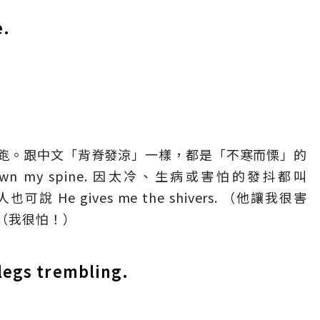
e.
跑。跟中文「背脊發涼」一樣，都是「不寒而慄」的
s down my spine. 因太冷、生病或害怕的發抖都叫
 He gives me the shivers. （他讓我很害
r! （我很怕！）
 legs trembling.