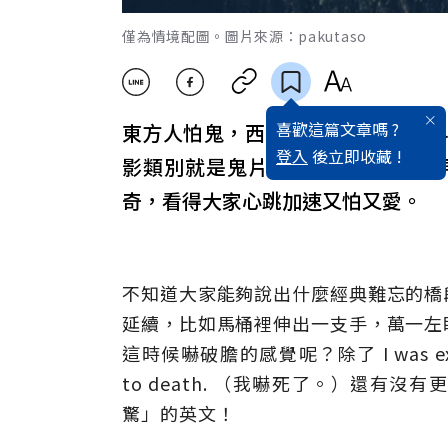
僅為情境配圖。圖片來源：pakutaso
喜歡這篇文章嗎 ?
東方人怕鬼，西洋人也怕鬼，全世
登入
後立即收藏 !
影類別就是鬼片、恐怖片了，看不
奇，看得大家心跳加速又怕又愛。
不知道大家能夠說出什麼經典難忘的橋
延續，比如馬桶裡伸出一支手，萬一左
這時候嚇破膽的感覺呢？除了 I was extre
to death. （我嚇死了。）還
驚」的英文！