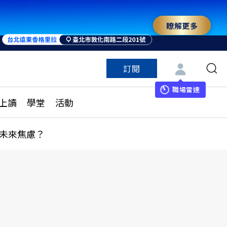
瞭解更多
訂閱
特色頻道
訂閱
見線上讀
ESG遠見
職場雷達
上讀
學堂
活動
多訂閱方案
城市學
刊購買
健康遠見
未來焦慮？
子報訂閱
華人精英論壇
享知識包
領導影響力學院