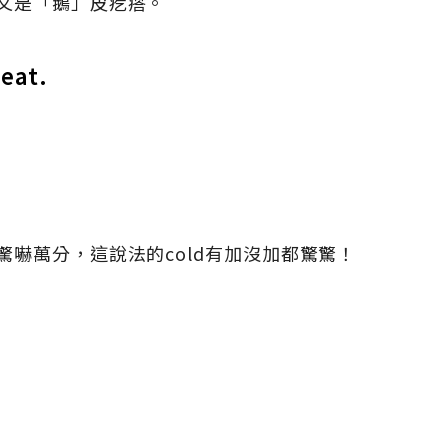
文是「鵝」皮疙瘩。
eat.
嚇萬分，這說法的cold有加沒加都驚驚！