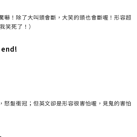
驚嚇！除了大叫頭會斷，大笑的頭也會斷喔！形容超
f!（我笑死了！）
 end!
，怒髮衝冠；但英文卻是形容很害怕喔，見鬼的害怕
.