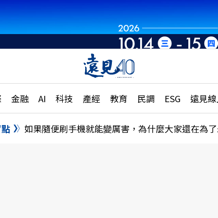
章
特輯
文章
大學升學、職涯攻略
遠
際
金融
AI
科技
產經
教育
民調
ESG
遠見線
國際
更
縣市施政調查全解析
金融
單
民調
盲點
如果隨便刷手機就能變厲害，為什麼大家還在為了
產經
電
好享生活
獨
專欄