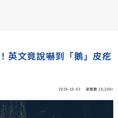
書6選3 特價 3,980 元
！英文竟說嚇到「鵝」皮疙
2019-10-03
瀏覽數
19,100+