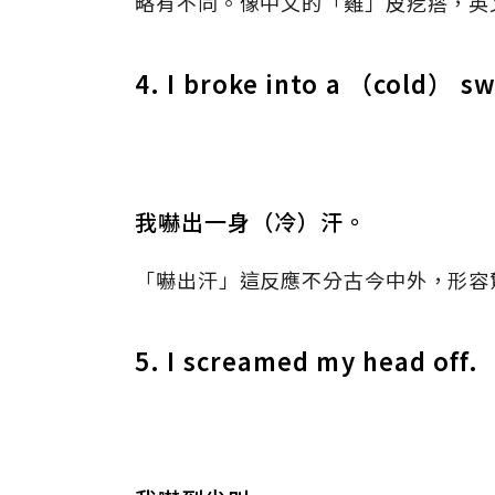
略有不同。像中文的「雞」皮疙瘩，英
4. I broke into a （cold） sw
我嚇出一身（冷）汗。
「嚇出汗」這反應不分古今中外，形容驚
5. I screamed my head off.