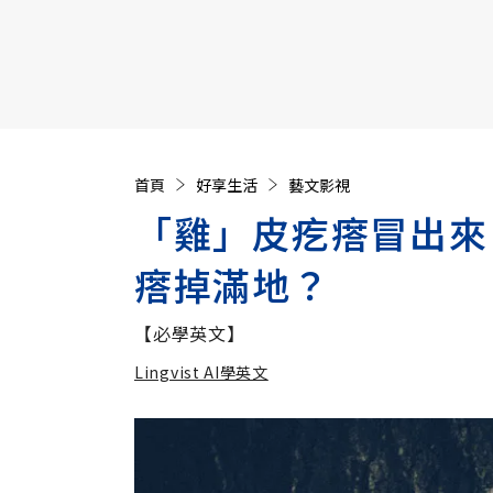
【遠見40週年慶】訂《遠見》贈實用家電3選1+暢銷好
首頁
好享生活
藝文影視
「雞」皮疙瘩冒出來
瘩掉滿地？
【必學英文】
Lingvist AI學英文
加入追蹤
Lingvist AI學英文