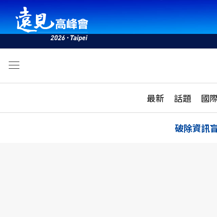
文
最新
最新
話題
國
雜誌目錄
活動
話題
AI
破除資訊
學堂
專題報導
科技
教育
遠見ON AIR
影音
合作