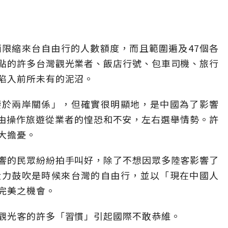
面限縮來台自由行的人數額度，而且範圍遍及47個各
點的許多台灣觀光業者、飯店行號、包車司機、旅行
陷入前所未有的泥沼。
鑒於兩岸關係」，但確實很明顯地，是中國為了影響
藉由操作旅遊從業者的惶恐和不安，左右選舉情勢。許
大擔憂。
響的民眾紛紛拍手叫好，除了不想因眾多陸客影響了
大力鼓吹是時候來台灣的自由行，並以「現在中國人
完美之機會。
觀光客的許多「習慣」引起國際不敢恭維。