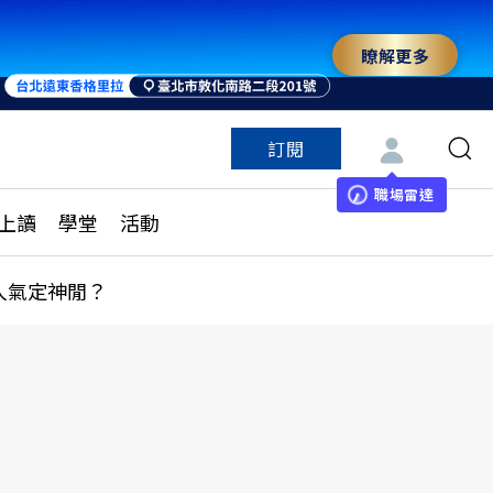
瞭解更多
來 與世界領袖同行
訂閱
特色頻道
訂閱
見線上讀
ESG遠見
職場雷達
上讀
學堂
活動
多訂閱方案
城市學
刊購買
健康遠見
人氣定神閒？
子報訂閱
華人精英論壇
享知識包
領導影響力學院