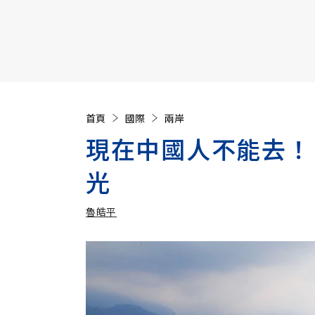
【遠見40週年慶】訂《遠見》贈實用家電3選1+暢銷好
首頁
國際
兩岸
現在中國人不能去！
光
魯皓平
加入追蹤
魯皓平