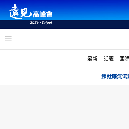
文
最新
最新
話題
國
雜誌目錄
活動
話題
AI
練就底氣沉
學堂
專題報導
科技
教育
遠見ON AIR
影音
合作