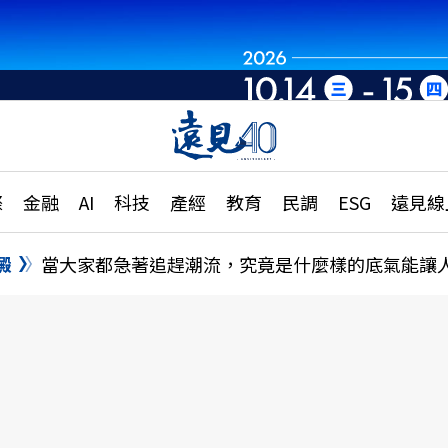
世界重組・洞見未
章
特輯
文章
大學升學、職涯攻略
遠
際
金融
AI
科技
產經
教育
民調
ESG
遠見線
國際
更
縣市施政調查全解析
金融
單
民調
澱
當大家都急著追趕潮流，究竟是什麼樣的底氣能讓
產經
電
好享生活
獨
專欄