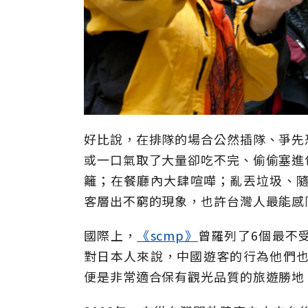
好比說，在排隊的場合公然插隊、爭先
或一口氣取了大量卻吃不完、偷偷塞進
籬；在餐廳內大肆喧嘩；亂丟垃圾、隨
客層出不窮的現象，也許台灣人最能感
國際上，
《scmp》
曾羅列了6個最不
對日本人來說，中國遊客的行為他們也
便是非常適合保有觀光品質的旅遊勝地