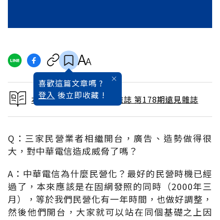
喜歡這篇文章嗎 ?
登入
後立即收藏 !
本文出自 2001 / 4月號雜誌 第178期遠見雜誌
Q：三家民營業者相繼開台，廣告、造勢做得很
大，對中華電信造成威脅了嗎？
A：中華電信為什麼民營化？最好的民營時機已經
過了，本來應該是在固網發照的同時（2000年三
月），等於我們民營化有一年時間，也做好調整，
然後他們開台，大家就可以站在同個基礎之上因