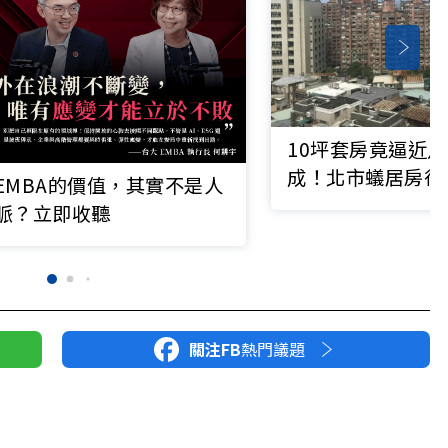
10坪套房竟逼近
成！北市蟻居房待
EMBA的價值，其實不是人
35%
脈？立即收聽
關注FB
熱門議題