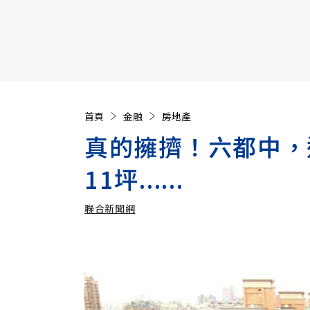
【遠見40週年慶】訂《遠見》贈實用家電3選1+暢銷好
首頁
金融
房地產
真的擁擠！六都中，
11坪......
聯合新聞網
加入追蹤
聯合新聞網