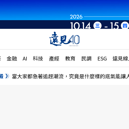
章
特輯
文章
大學升學、職涯攻略
遠
際
金融
AI
科技
產經
教育
民調
ESG
遠見線
國際
更
縣市施政調查全解析
金融
單
民調
澱
當大家都急著追趕潮流，究竟是什麼樣的底氣能讓
產經
電
好享生活
獨
專欄