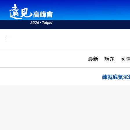
文
最新
最新
話題
國
雜誌目錄
活動
話題
AI
練就底氣沉
學堂
專題報導
科技
教育
遠見ON AIR
影音
合作