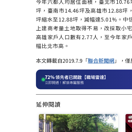
今年六都人均居住面積，臺北市10.76坪，
坪，臺南市14.46坪及高雄市12.88
坪縮水至12.88坪，減幅達5.01%
上建商考量土地取得不易，改採取小宅
高雄家戶人口數有2.77人，至今年家
幅比北市高。
本文轉載自2019.7.9「
聯合新聞網
」，僅
72%
領先者已開啟【職場雷達】
立即開通！解鎖專屬服務
延伸閱讀