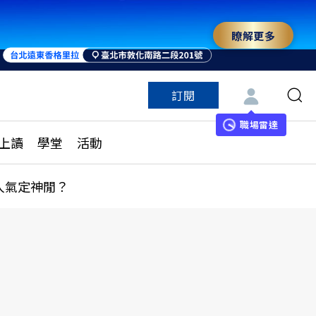
瞭解更多
訂閱
特色頻道
訂閱
見線上讀
ESG遠見
職場雷達
上讀
學堂
活動
多訂閱方案
城市學
刊購買
健康遠見
人氣定神閒？
子報訂閱
華人精英論壇
享知識包
領導影響力學院