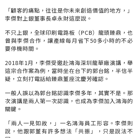
「顧客的痛點，往往是你未來創造價值的地方，」
李傑對上銀董事長卓永財這麼說。
不只上銀，全球印刷電路板（PCB）龍頭臻鼎，也
曾與李傑合作，讓產線每月省下50多小時的不必
要停機時間。
2018年1月，李傑受邀赴鴻海深圳龍華廠演講，舉
這宗合作案為例，當時坐在台下的郭台銘，半信半
疑，立刻打電話給臻鼎董座沈慶芳確認。
一般人誤以為郭台銘認識李傑多年，其實不是。那
次演講是兩人第一次認識，也成為李傑加入鴻海的
關鍵。
「兩人一見如故，」一名鴻海員工形容。李傑則
說，他跟郭董有許多想法「共振」，只是說法不