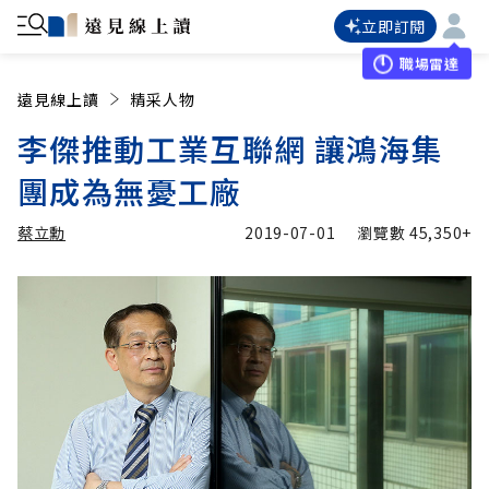
立即訂閱
職場雷達
遠見線上讀
精采人物
李傑推動工業互聯網 讓鴻海集
團成為無憂工廠
蔡立勳
2019-07-01
瀏覽數
45,350+
加入追蹤
蔡立勳