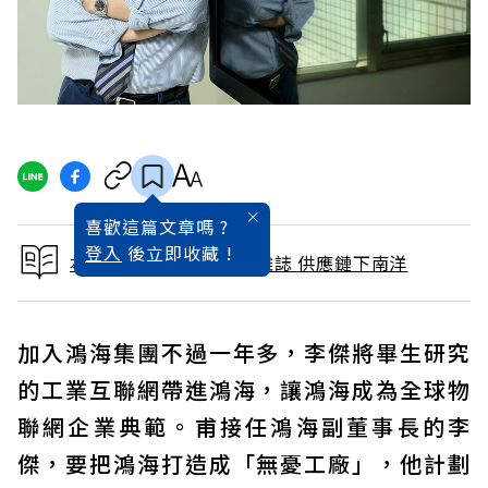
喜歡這篇文章嗎 ?
登入
後立即收藏 !
本文出自 2019 / 7月號雜誌 供應鏈下南洋
加入鴻海集團不過一年多，李傑將畢生研究
的工業互聯網帶進鴻海，讓鴻海成為全球物
聯網企業典範。甫接任鴻海副董事長的李
傑，要把鴻海打造成「無憂工廠」，他計劃