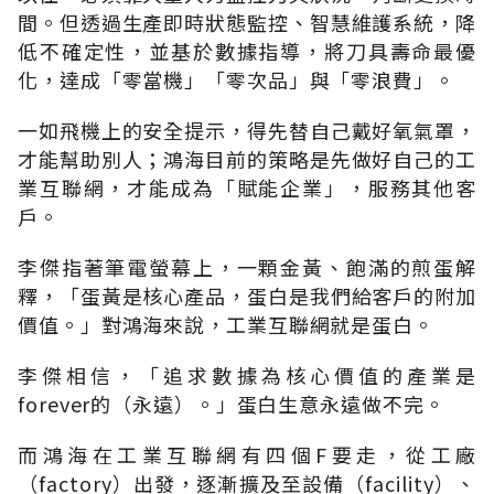
間。但透過生產即時狀態監控、智慧維護系統，降
低不確定性，並基於數據指導，將刀具壽命最優
化，達成「零當機」「零次品」與「零浪費」。
一如飛機上的安全提示，得先替自己戴好氧氣罩，
才能幫助別人；鴻海目前的策略是先做好自己的工
業互聯網，才能成為「賦能企業」，服務其他客
戶。
李傑指著筆電螢幕上，一顆金黃、飽滿的煎蛋解
釋，「蛋黃是核心產品，蛋白是我們給客戶的附加
價值。」對鴻海來說，工業互聯網就是蛋白。
李傑相信，「追求數據為核心價值的產業是
forever的（永遠）。」蛋白生意永遠做不完。
而鴻海在工業互聯網有四個F要走，從工廠
（factory）出發，逐漸擴及至設備（facility）、