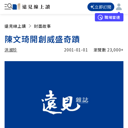
立即訂閱
職場雷達
遠見線上讀
封面故事
陳文琦開創威盛奇蹟
洪淑珍
2001-01-01
瀏覽數
23,000+
加入追蹤
洪淑珍