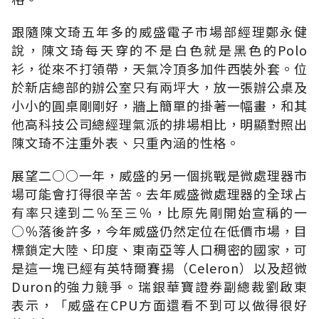
跟隨陳文琦五年多的威盛電子市場部經理鄭永健
說，陳文琦每天穿的不是白色就是黑色的Polo
衫，從來不打領帶，天氣冷頂多加件西裝外套。位
於新店總部的辦公室只有兩坪大，放一張辦公桌及
小小的圓桌剛剛好，牆上簡單的掛著一幅畫，和其
他高科技公司總經理氣派的排場相比，明顯對照出
陳文琦不注重外表、只重內涵的性格。
展望二○○一年，威盛的另一個挑戰是微處理器市
場可能會打得很辛苦。去年威盛微處理器的全球占
有率只達到二％至三％，比原先剛開始宣稱的一
○％落後許多，今年威盛仍然定位在低價市場，目
標鎖定大陸、印度、東南亞等人口稠密的國家，可
是這一塊已經有英特爾賽揚（Celeron）以及超微
Duron的強力競爭。瑞銀華寶證券副總裁劉啟東
表示，「威盛在CPU方面還看不到可以做得很好