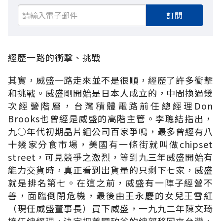
訂閱
經歷一路的衝擊、挑戰
其實，威盛一路走來並不是很順，經歷了許多衝擊
和挑戰。威盛剛開始是日本人成立的，中間換過幾
次經營階層，台灣積體電路前任總經理Don
Brooks也曾經是威盛的高階主管。李聰結指出，
九○年代初期晶片組公司百家爭鳴，最多曾經有八
十幾家分食市場，美國有一條街就叫做chipset
street，可見競爭之激烈，等到九三年威盛開始有
能力交貨時，真正看到出貨量的只剩下七家，威盛
就是排名第七。在這之前，威盛有一陣子經營不
善，面臨倒閉危機，最後由王永慶的女兒王雪紅
（現任威盛董事長）買下威盛，一九九二年陳文琦
接任總經理，決定把美國矽谷的總部移回來台灣，