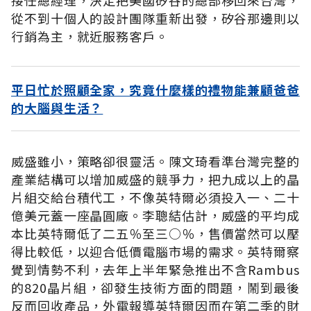
從不到十個人的設計團隊重新出發，矽谷那邊則以
行銷為主，就近服務客戶。
平日忙於照顧全家，究竟什麼樣的禮物能兼顧爸爸
的大腦與生活？
威盛雖小，策略卻很靈活。陳文琦看準台灣完整的
產業結構可以增加威盛的競爭力，把九成以上的晶
片組交給台積代工，不像英特爾必須投入一、二十
億美元蓋一座晶圓廠。李聰結估計，威盛的平均成
本比英特爾低了二五％至三○％，售價當然可以壓
得比較低，以迎合低價電腦市場的需求。英特爾察
覺到情勢不利，去年上半年緊急推出不含Rambus
的820晶片組，卻發生技術方面的問題，鬧到最後
反而回收產品，外電報導英特爾因而在第二季的財