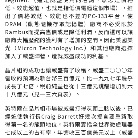
低、效能超值，也就是指低價電腦這個市場），推
出了價格較低、效能也不差的PC-133平台，使
DRAM（動態隨機存取記憶體）廠商不必受限於
Rambus而提高售價或是降低利潤，反而還可以讓
廠商大幅壓縮的獲利有了增加的空間。因此美國美
光（Micron Technology Inc.）和其他廠商選擇
加入了威盛陣營，造就威盛成功的利基。
晶片組的成功也讓威盛有了收穫。威盛二○○○年
營收的預測為新台幣三百億元，比一九九七年幾乎
成長了七倍，稅前純益也從十三億元跳躍增加到六
十八億元（見一三六頁表）。
英特爾在晶片組市場被威盛打得灰頭土臉以後，已
經迫使執行長Craig Barrett好幾次揚言要重新取
得第一名的龍頭地位。英特爾囊括全世界微處理器
七成以上的占有率，年營收三百億美元以上（威盛