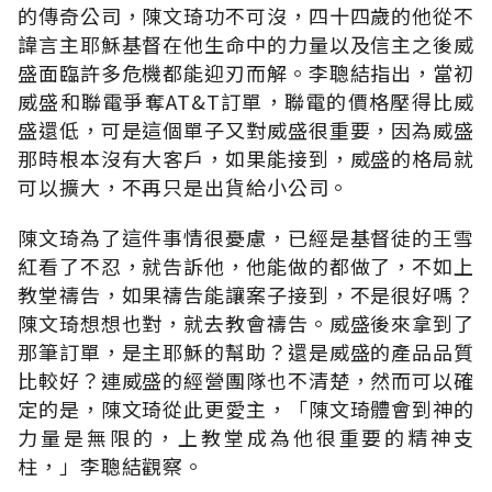
的傳奇公司，陳文琦功不可沒，四十四歲的他從不
諱言主耶穌基督在他生命中的力量以及信主之後威
盛面臨許多危機都能迎刃而解。李聰結指出，當初
威盛和聯電爭奪AT&T訂單，聯電的價格壓得比威
盛還低，可是這個單子又對威盛很重要，因為威盛
那時根本沒有大客戶，如果能接到，威盛的格局就
可以擴大，不再只是出貨給小公司。
陳文琦為了這件事情很憂慮，已經是基督徒的王雪
紅看了不忍，就告訴他，他能做的都做了，不如上
教堂禱告，如果禱告能讓案子接到，不是很好嗎？
陳文琦想想也對，就去教會禱告。威盛後來拿到了
那筆訂單，是主耶穌的幫助？還是威盛的產品品質
比較好？連威盛的經營團隊也不清楚，然而可以確
定的是，陳文琦從此更愛主，「陳文琦體會到神的
力量是無限的，上教堂成為他很重要的精神支
柱，」李聰結觀察。