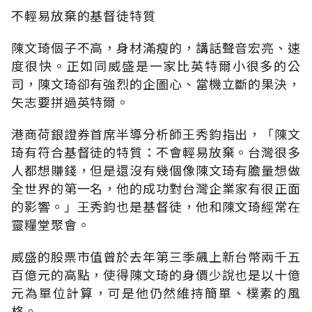
不輕易放棄的基督徒特質
陳文琦個子不高，身材滿瘦的，講話聲音宏亮、速
度很快。正如同威盛是一家比英特爾小很多的公
司，陳文琦卻有強烈的企圖心、當機立斷的果決，
矢志要拼過英特爾。
港商荷銀證券首席半導分析師王秀鈞指出，「陳文
琦有符合基督徒的特質：不會輕易放棄。台灣很多
人都想賺錢，但是還沒有幾個像陳文琦有膽量想做
全世界的第一名，他的成功對台灣企業家有很正面
的影響。」王秀鈞也是基督徒，他和陳文琦經常在
靈糧堂聚會。
威盛的股票市值曾於去年第三季飆上新台幣兩千五
百億元的高點，使得陳文琦的身價少說也是以十億
元為單位計算，可是他仍然維持簡單、樸素的風
格。