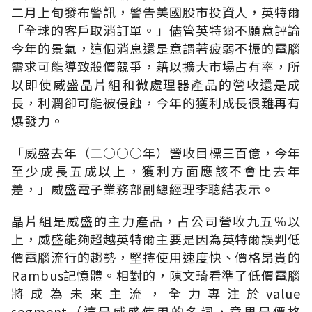
二月上旬發布警訊，警告美國股市投資人，英特爾
「全球的客戶取消訂單。」儘管英特爾不願意評論
今年的景氣，這個消息還是意謂著疲弱不振的電腦
需求可能導致殺價競爭，藉以擴大市場占有率，所
以即使威盛晶片組和微處理器產品的營收還是成
長，利潤卻可能被侵蝕，今年的獲利成長很難再有
爆發力。
「威盛去年（二○○○年）營收目標三百億，今年
至少成長五成以上，獲利方面應該不會比去年
差，」威盛電子業務部副總經理李聰結表示。
晶片組是威盛的主力產品，占公司營收九五％以
上，威盛能夠超越英特爾主要是因為英特爾誤判低
價電腦流行的趨勢，堅持使用速度快、價格昂貴的
Rambus記憶體。相對的，陳文琦看準了低價電腦
將成為未來主流，全力專注於value
segment（這是威盛使用的名詞，意思是價格