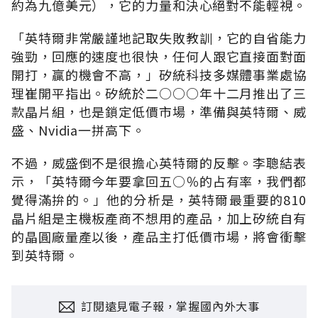
約為九億美元），它的力量和決心絕對不能輕視。
「英特爾非常嚴謹地記取失敗教訓，它的自省能力
強勁，回應的速度也很快，任何人跟它直接面對面
開打，贏的機會不高，」矽統科技多媒體事業處協
理崔開平指出。矽統於二○○○年十二月推出了三
款晶片組，也是鎖定低價市場，準備與英特爾、威
盛、Nvidia一拼高下。
不過，威盛倒不是很擔心英特爾的反擊。李聰結表
示，「英特爾今年要拿回五○％的占有率，我們都
覺得滿拚的。」他的分析是，英特爾最重要的810
晶片組是主機板產商不想用的產品，加上矽統自有
的晶圓廠量產以後，產品主打低價市場，將會衝擊
到英特爾。
訂閱遠見電子報，掌握國內外大事