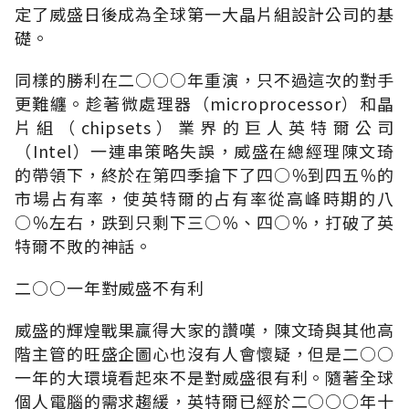
定了威盛日後成為全球第一大晶片組設計公司的基
礎。
同樣的勝利在二○○○年重演，只不過這次的對手
更難纏。趁著微處理器（microprocessor）和晶
片組（chipsets）業界的巨人英特爾公司
（Intel）一連串策略失誤，威盛在總經理陳文琦
的帶領下，終於在第四季搶下了四○％到四五％的
市場占有率，使英特爾的占有率從高峰時期的八
○％左右，跌到只剩下三○％、四○％，打破了英
特爾不敗的神話。
二○○一年對威盛不有利
威盛的輝煌戰果贏得大家的讚嘆，陳文琦與其他高
階主管的旺盛企圖心也沒有人會懷疑，但是二○○
一年的大環境看起來不是對威盛很有利。隨著全球
個人電腦的需求趨緩，英特爾已經於二○○○年十