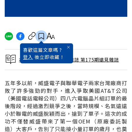
喜歡這篇文章嗎 ?
登入
後立即收藏 !
本文出自 2001 / 1月號雜誌 第175期遠見雜誌
五年多以前，威盛電子與聯華電子兩家台灣廠商打
敗了許多強勁的對手，進入爭取美國AT&T公司
（美國電話電報公司）四八六電腦晶片組訂單的最
後階段，經過激烈競爭之後，當時規模、名氣遠遠
小於聯電的威盛脫穎而出，搶到了單子。這次的成
功不僅替威盛帶來了第一個OEM（原廠委託製
造）大客戶，告別了只能接小量訂單的歲月，也奠