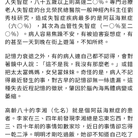
人失智症，八十五歲以上則高達二○％。專門治療
老人失智症的台北榮民總醫院一般神經內科主任劉
秀枝研究，造成失智症疾病最多的是阿茲海默症
（六○％），其次為血管性失智症（一○％至二
○％）。病人容易焦躁不安，有被迫害妄想症，有
的甚至一天到晚在街上遊蕩，不知所終。
記憶力衰退之外，有的病人連自己都不認得，會對
著鏡中人說：「這不是我，我沒有那麼老。」或錯
把太太當媽媽，女兒當妹妹。奇怪的是，病人不記
得最近發生的事，對古早的記憶卻無一絲遺漏。這
種失去近程記憶的徵狀，肇因於腦內海馬體病變或
萎縮。
高齡八十的李湘（化名）就是個阿茲海默症的患
者。李家在三、四年前發現李湘總是忘東忘西，對
三、四十年前的事情如數家珍，近日的事情卻忘得
一乾二淨。明明才剛吃過飯，她卻不知道自己吃了