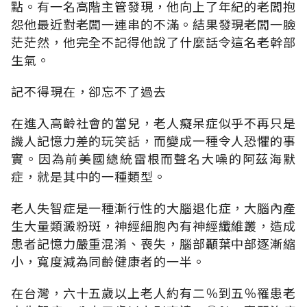
點。有一名高階主管發現，他向上了年紀的老闆抱
怨他最近對老闆一連串的不滿。結果發現老闆一臉
茫茫然，他完全不記得他說了什麼話令這名老幹部
生氣。
記不得現在，卻忘不了過去
在進入高齡社會的當兒，老人癡呆症似乎不再只是
譏人記憶力差的玩笑話，而變成一種令人恐懼的事
實。因為前美國總統雷根而聲名大噪的阿茲海默
症，就是其中的一種類型。
老人失智症是一種漸行性的大腦退化症，大腦內產
生大量類澱粉斑，神經細胞內有神經纖維叢，造成
患者記憶力嚴重混淆、喪失，腦部顳葉中部逐漸縮
小，寬度減為同齡健康者的一半。
在台灣，六十五歲以上老人約有二％到五％罹患老