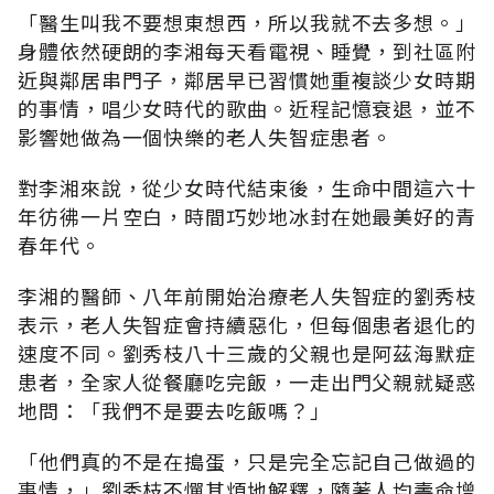
「醫生叫我不要想東想西，所以我就不去多想。」
身體依然硬朗的李湘每天看電視、睡覺，到社區附
近與鄰居串門子，鄰居早已習慣她重複談少女時期
的事情，唱少女時代的歌曲。近程記憶衰退，並不
影響她做為一個快樂的老人失智症患者。
對李湘來說，從少女時代結束後，生命中間這六十
年彷彿一片空白，時間巧妙地冰封在她最美好的青
春年代。
李湘的醫師、八年前開始治療老人失智症的劉秀枝
表示，老人失智症會持續惡化，但每個患者退化的
速度不同。劉秀枝八十三歲的父親也是阿茲海默症
患者，全家人從餐廳吃完飯，一走出門父親就疑惑
地問：「我們不是要去吃飯嗎？」
「他們真的不是在搗蛋，只是完全忘記自己做過的
事情，」劉秀枝不憚其煩地解釋，隨著人均壽命增