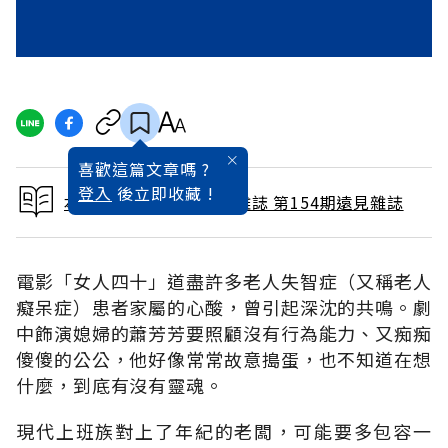
喜歡這篇文章嗎 ?
登入
後立即收藏 !
本文出自 1999 / 4月號雜誌 第154期遠見雜誌
電影「女人四十」道盡許多老人失智症（又稱老人
癡呆症）患者家屬的心酸，曾引起深沈的共鳴。劇
中飾演媳婦的蕭芳芳要照顧沒有行為能力、又痴痴
傻傻的公公，他好像常常故意搗蛋，也不知道在想
什麼，到底有沒有靈魂。
現代上班族對上了年紀的老闆，可能要多包容一