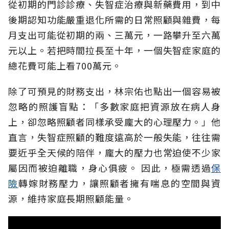
從初期的門診診療、失智症治療與新藥費用，到中
後期認知功能嚴重退化所需的日常照顧與雜費，每
月支出可能從初期的兩、三萬元，一路攀升至六萬
元以上。若把時間拉長至十年，一個失智症家庭的
總花費可能上看700萬元。
除了可預見的財務支出，林宗佑也點出一個容易被
忽略的照護盲點：「多數家庭把資源放在病人身
上，卻忽略照顧者同樣承受龐大的心理壓力。」他
直言，失智症照顧的難度遠高於一般失能，往往需
要近乎全天候的陪伴，龐大的壓力也常迫使不少家
屬因而被迫離職，身心俱疲。
因此，極需透過
保
險
轉嫁財務壓力，讓照顧者擁有喘息的空間與資
源，維持家庭長期照顧能量。