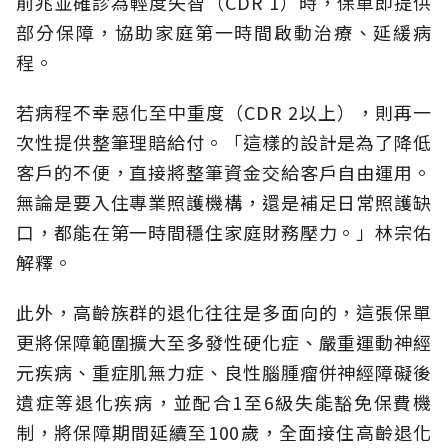
前兆並確診為輕度失智（CDR 1）時，保單即提供
部分保障，協助家庭第一時間啟動治療、延緩病
程。
若病程不幸惡化至中重度（CDR 2以上），則再一
次性提供整筆理賠給付。「這樣的設計是為了降低
客戶的不便，直接將整筆資金交給客戶自由運用。
無論是要入住專業照護機構，還是補足日常照護缺
口，都能在第一時間穩住家庭財務壓力。」林宗佑
解釋。
此外，高齡族群的退化往往是多面向的，這張保單
更將保障範圍擴大至多發性硬化症、嚴重運動神經
元疾病、重症肌無力症、良性腦腫瘤併神經障礙後
遺症等退化疾病，並配合1至6級失能豁免保費機
制，將保障期間延續至100歲，全面接住高齡退化