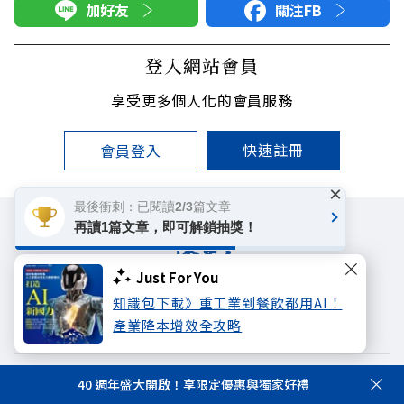
加好友
關注FB
登入網站會員
享受更多個人化的會員服務
快速註冊
會員登入
×
最後衝刺：已閱讀2/3篇文章
再讀1篇文章，即可解鎖抽獎！
Just For You
遠見雜誌
哈佛商業評論
天下文化
知識包下載》重工業到餐飲都用AI！
未來親子學習平台
50+
領導影響力學院
產業降本增效全攻略
40 週年盛大開啟！享限定優惠與獨家好禮
著作權聲明
隱私權政策