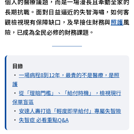
個人的醫療議題，而是一場漫長且牽動全家的
長期抗戰。面對日益逼近的失智海嘯，如何客
觀檢視現有保障缺口，及早接住財務與
照護
風
險，已成為全民必修的財務課題。
目錄
•
一場病程8到12年，最貴的不是醫療，是照
護
•
從「理賠門檻」、「給付時機」，檢視現行
保單盲區
•
安達人壽打造「輕度即早給付」專屬失智險
•
失智症 必看重點Q&A