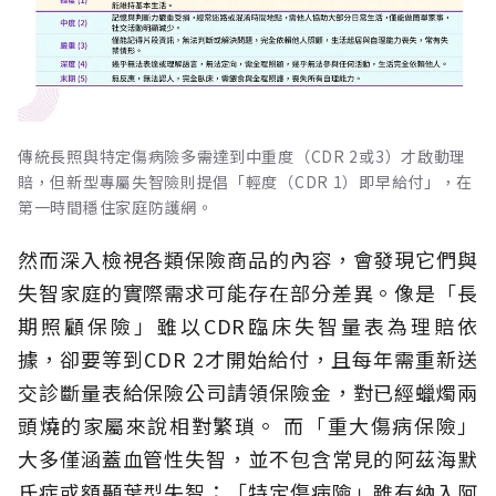
傳統長照與特定傷病險多需達到中重度（CDR 2或3）才啟動理
賠，但新型專屬失智險則提倡「輕度（CDR 1）即早給付」，在
第一時間穩住家庭防護網。
然而深入檢視各類保險商品的內容，會發現它們與
失智家庭的實際需求可能存在部分差異。像是「長
期照顧保險」雖以CDR臨床失智量表為理賠依
據，卻要等到CDR 2才開始給付，且每年需重新送
交診斷量表給保險公司請領保險金，對已經蠟燭兩
頭燒的家屬來說相對繁瑣。
而「重大傷病保險」
大多僅涵蓋血管性失智，並不包含常見的阿茲海默
氏症或額顳葉型失智；「特定傷病險」雖有納入阿