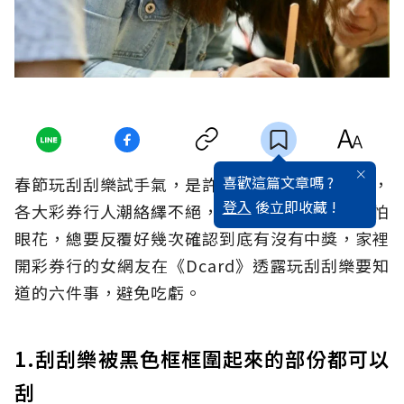
喜歡這篇文章嗎 ?
春節玩刮刮樂試手氣，是許多民眾過節必做之事，
登入
後立即收藏 !
各大彩券行人潮絡繹不絕，但每次玩刮刮樂都很怕
眼花，總要反覆好幾次確認到底有沒有中獎，家裡
開彩券行的女網友在《Dcard》透露玩刮刮樂要知
道的六件事，避免吃虧。
1.刮刮樂被黑色框框圍起來的部份都可以
刮