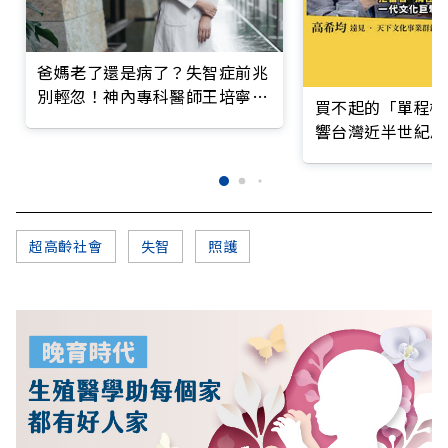
爸媽老了還是病了？失智症前兆
別輕忽！神內專科醫師王培寧呼
買不起的「單程機
籲把握大腦黃金期
響台灣近半世紀思
超高齡社會
失智
照護