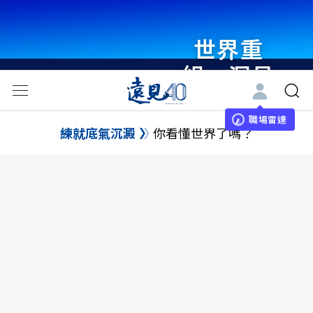
世界重
組・洞見
未來 與
世界領袖
職場雷達
練就底氣沉澱
你看懂世界了嗎？
同行