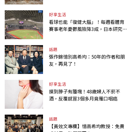
唁高希均
好享生活
看球也能「復健大腦」！每週看體育
賽事老年憂鬱風險降3成，日本研究：
到現場效果更好
話題
張作錦憶別高希均：50年的作者和朋
友，再見了！
好享生活
摸到脖子有腫塊！48歲婦人不菸不
酒，反覆感冒3個多月竟罹口咽癌
話題
【黃效文專欄】憶高希均教授：免費