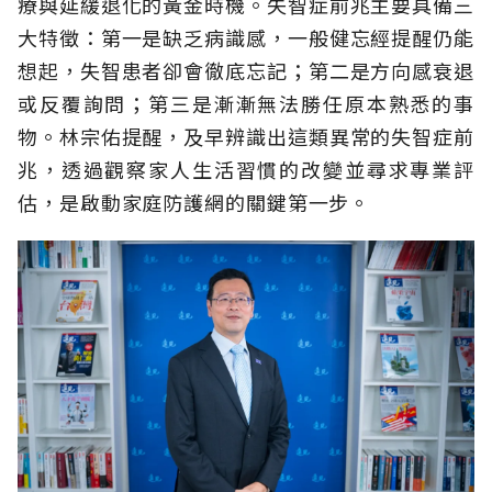
療與延緩退化的黃金時機。失智症前兆主要具備三
大特徵：第一是缺乏病識感，一般健忘經提醒仍能
想起，失智患者卻會徹底忘記；第二是方向感衰退
或反覆詢問；第三是漸漸無法勝任原本熟悉的事
物。林宗佑提醒，及早辨識出這類異常的失智症前
兆，透過觀察家人生活習慣的改變並尋求專業評
估，是啟動家庭防護網的關鍵第一步。