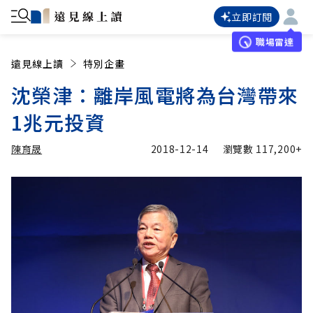
立即訂閱
職場雷達
遠見線上讀
特別企畫
沈榮津：離岸風電將為台灣帶來
1兆元投資
陳育晟
2018-12-14
瀏覽數
117,200+
加入追蹤
陳育晟