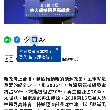
喜歡這篇文章嗎 ?
登入
後立即收藏 !
本文出自77位華人領袖的關鍵對話
新政府上台後，積極推動新的能源政策，風電就是
重要的綠能之一。到2025年，台灣燃氣機組發電
將占50％，燃煤機組占30％，再生能源占20％，
太陽能、風電屬於再生能源。2018第16屆華人領
袖遠見高峰會，特邀經濟部長沈榮津，以「離岸風