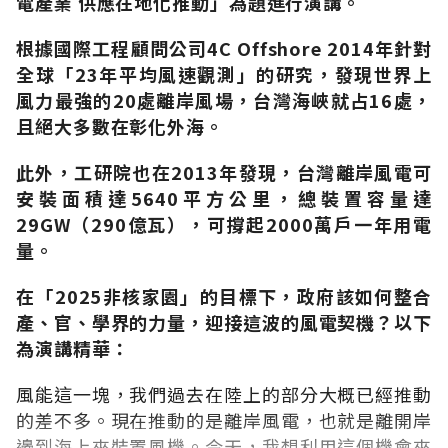
電產業 供應在地化推動」為題進行演講。
根據國際工程顧問公司4C Offshore 2014年針對
全球「23年平均風速觀測」的研究，發現世界上
風力最強的20處離岸風場，台灣海峽就占16處，
且絕大多數在彰化外海。
此外，工研院也在2013年發現，台灣離岸風電可
安裝面積達5640平方公里，總裝置容量達
29GW（290億瓦），可撐起2000萬戶一年用電
量。
在「2025非核家園」的目標下，政府該如何整合
產、官、學界的力量，迎接這波的風電契機？以下
為演講精華：
風能這一塊，我們過去在陸上的部分大概已經推動
的差不多。現在推動的是離岸風電，也就是離開岸
邊到海上來裝置風機。今天，我想利用這個機會來