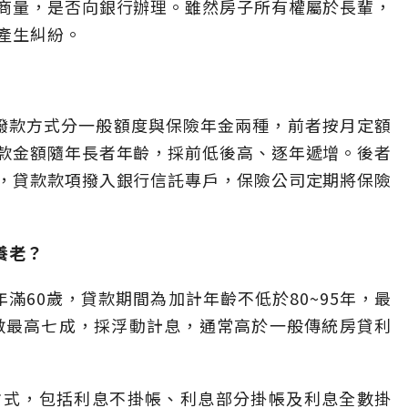
商量，是否向銀行辦理。雖然房子所有權屬於長輩，
產生糾紛。
撥款方式分一般額度與保險年金兩種，前者按月定額
款金額隨年長者年齡，採前低後高、逐年遞增。後者
，貸款款項撥入銀行信託專戶，保險公司定期將保險
養老？
滿60歲，貸款期間為加計年齡不低於80~95年，最
成數最高七成，採浮動計息，通常高於一般傳統房貸利
方式，包括利息不掛帳、利息部分掛帳及利息全數掛