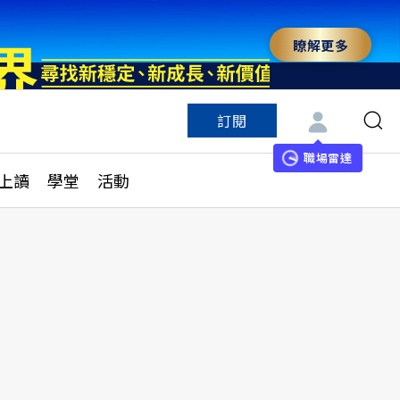
瞭解更多
訂閱
特色頻道
訂閱
見線上讀
ESG遠見
職場雷達
上讀
學堂
活動
多訂閱方案
城市學
刊購買
健康遠見
子報訂閱
華人精英論壇
享知識包
領導影響力學院