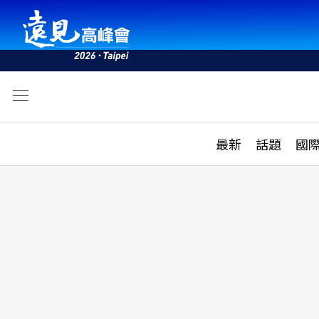
文
最新
最新
話題
國
雜誌目錄
活動
話題
AI
學堂
專題報導
科技
教育
遠見ON AIR
影音
合作