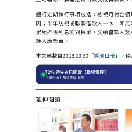
銀行定期執行事項包括：檢視月付金領
因；半年訪視或聯繫借款人一次，如無
累積掛帳利息的對帳單，交給借款人簽
護人應簽章。
本文轉載自2018.10.30
「經濟日報」
，僅
72%
領先者已開啟【職場雷達】
立即開通！解鎖專屬服務
延伸閱讀