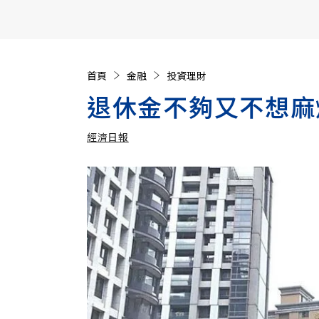
【遠見40週年慶】訂《遠見》贈實用家電3選1+暢銷好
首頁
金融
投資理財
退休金不夠又不想麻
經濟日報
加入追蹤
經濟日報