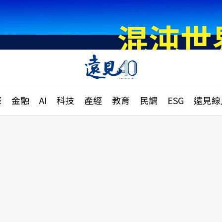
章
特輯
文章
大學升學、職涯攻略
遠
際
金融
AI
科技
產經
教育
民調
ESG
遠見線
國際
更
縣市施政調查全解析
金融
單
民調
產經
電
好享生活
獨
專欄