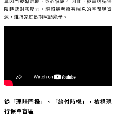
屬因而被迫離職，身心俱疲。
因此，極需透過保
險轉嫁財務壓力，讓照顧者擁有喘息的空間與資
源，維持家庭長期照顧能量。
從「理賠門檻」、「給付時機」，檢視現
行保單盲區