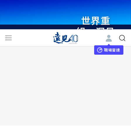
世界重
組・洞見
未來 與
世界領袖
職場雷達
同行