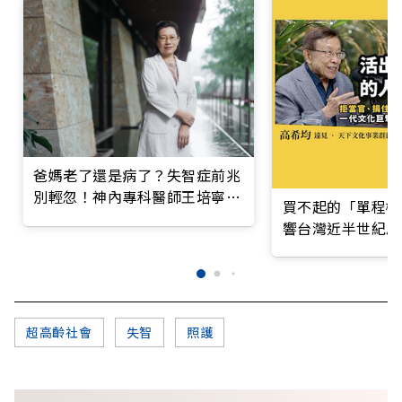
爸媽老了還是病了？失智症前兆
別輕忽！神內專科醫師王培寧呼
買不起的「單程機
籲把握大腦黃金期
響台灣近半世紀思
超高齡社會
失智
照護