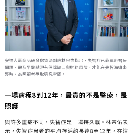
安達人壽商品研發處資深副總林宗佑指出，失智症已非單純醫療
問題，需及早盤點現有保障缺口與財務風險，才能在失智海嘯來
襲時，為照顧者爭取喘息空間。
一場病程8到12年，最貴的不是醫療，是
照護
與許多重症不同，失智症是一場持久戰。林宗佑表
示，失智症患者的平均存活約長達8至12年，在這