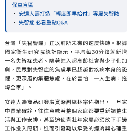
保單盲區
•
安達人壽打造「輕度即早給付」專屬失智險
•
失智症 必看重點Q&A
台灣「失智警鐘」正以前所未有的速度快轉。根據
國家衛生研究院統計顯示，平均每30分鐘就新增
一名失智症患者。隨著進入超高齡社會與少子化加
劇，民眾對失智症的焦慮早已超越對疾病本身的恐
懼，更深層的集體焦慮，在於害怕「一人生病，拖
垮全家」。
安達人壽商品研發處資深副總林宗佑指出，一旦家
中長輩確診，往往意味著整個家庭都要重新調整生
活與工作安排，甚至迫使青壯年家屬必須放下手邊
工作投入照顧，進而引發難以承受的經濟與心理重