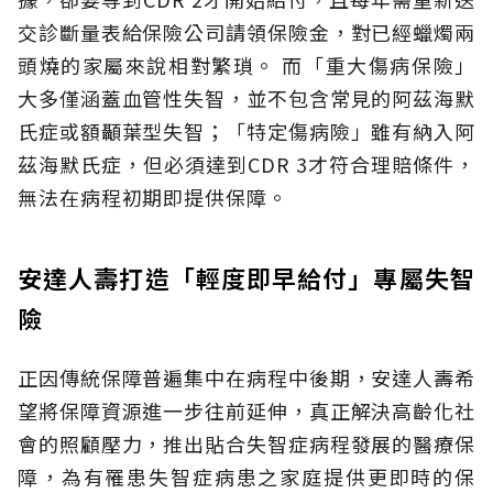
交診斷量表給保險公司請領保險金，對已經蠟燭兩
頭燒的家屬來說相對繁瑣。
而「重大傷病保險」
大多僅涵蓋血管性失智，並不包含常見的阿茲海默
氏症或額顳葉型失智；「特定傷病險」雖有納入阿
茲海默氏症，但必須達到CDR 3才符合理賠條件，
無法在病程初期即提供保障。
安達人壽打造「輕度即早給付」專屬失智
險
正因傳統保障普遍集中在病程中後期，安達人壽希
望將保障資源進一步往前延伸，真正解決高齡化社
會的照顧壓力，推出貼合失智症病程發展的醫療保
障，為有罹患失智症病患之家庭提供更即時的保