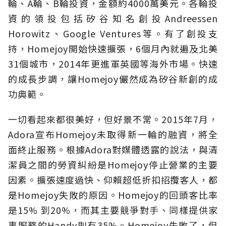
輪、A輪、B輪投資，金額約4000萬美元。各輪投
資的領投包括矽谷知名創投Andreessen
Horowitz、Google Ventures等。有了創投支
持，Homejoy開始快速擴張，6個月內就遍及北美
31個城市，2014年更進軍英國等海外市場。快速
的成長步調，讓Homejoy儼然成為矽谷新創的成
功典範。
一切看起來都很美好，但好景不常。2015年7月，
Adora宣布Homejoy未取得新一輪的融資，將全
面終止服務。根據Adora對媒體透露的說法，與清
潔員之間的勞資糾紛是Homejoy停止營業的主要
因素。擴張速度過快、仰賴超低折扣招攬客人，都
是Homejoy失敗的原因。Homejoy的回頭客比率
是15% 到20%，而其主要競爭對手、同樣提供家
事服務的Handy則有35%。Homejoy失敗了，但