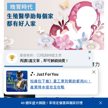
×
最後衝刺：已閱讀2/3篇文章
數位專題
再讀1篇文章，即可解鎖抽獎！
【晚育時代】人工生殖如何搶救高齡生育力
Just For You
你可能感興趣
知識包下載》重工業到餐飲都用AI！
產業降本增效全攻略
國際
美股道指再創新高！SpaceX大跌
40 週年盛大開啟！享限定優惠與獨家好禮
13.61%，無畏鉅額開支宣布獨家用輝