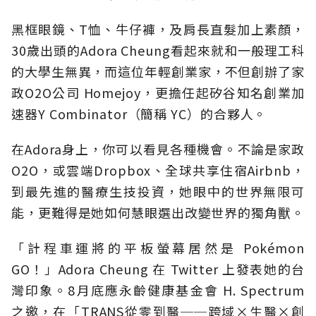
黑框眼鏡、T恤、牛仔褲，及肩長直髮加上素顏，
30歲出頭的Adora Cheung看起來就和一般理工科
的大學生無異，而這位年輕創業家，不但創辦了家
政O2O公司 Homejoy，更擔任起矽谷知名創業加
速器Y Combinator（簡稱 YC）的合夥人。
在Adora身上，你可以看見各種機會。不論是家政
O2O，或雲端Dropbox、全球共享住宿Airbnb，
到最先進的醫療生技投資，她眼中的世界無限可
能，更難得是她如何慧眼選出改變世界的獨角獸。
「計程車運將的平板螢幕居然是 Pokémon
GO！」Adora Cheung 在 Twitter 上發表她的台
灣印象。8月底應永齡健康基金會 H. Spectrum
之邀，在「TRANS從零到醫──跨域×生醫×創