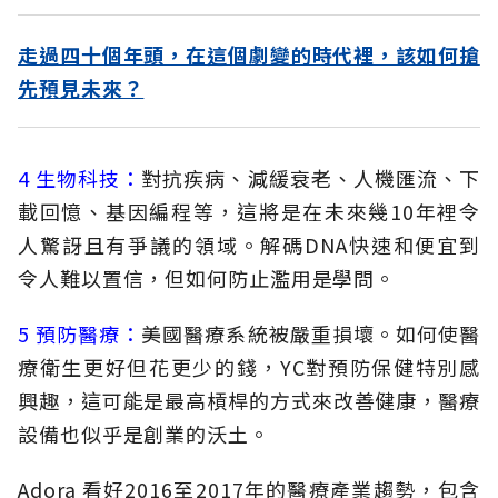
走過四十個年頭，在這個劇變的時代裡，該如何搶
先預見未來？
4 生物科技：
對抗疾病、減緩衰老、人機匯流、下
載回憶、基因編程等，這將是在未來幾10年裡令
人驚訝且有爭議的領域。解碼DNA快速和便宜到
令人難以置信，但如何防止濫用是學問。
5 預防醫療：
美國醫療系統被嚴重損壞。如何使醫
療衛生更好但花更少的錢，YC對預防保健特別感
興趣，這可能是最高槓桿的方式來改善健康，醫療
設備也似乎是創業的沃土。
Adora 看好2016至2017年的醫療產業趨勢，包含