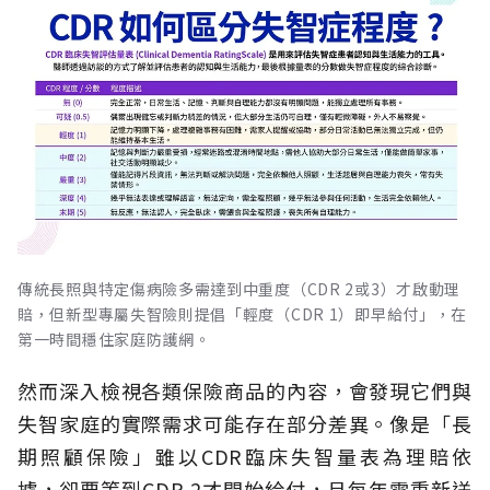
傳統長照與特定傷病險多需達到中重度（CDR 2或3）才啟動理
賠，但新型專屬失智險則提倡「輕度（CDR 1）即早給付」，在
第一時間穩住家庭防護網。
然而深入檢視各類保險商品的內容，會發現它們與
失智家庭的實際需求可能存在部分差異。像是「長
期照顧保險」雖以CDR臨床失智量表為理賠依
據，卻要等到CDR 2才開始給付，且每年需重新送