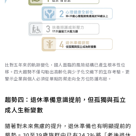
比對五年來的軌跡變化，國人面臨的風險結構已產生根本性位
移。四大趨勢不僅勾勒出高齡化與少子化交織下的生存考驗，更
警示企業與個人必須從單點防禦走向全方位防護布局。
趨勢四：退休準備意識提前，但孤獨與孤立
成人生新變數
隨著對未來焦慮的提升，退休準備也有明顯提前的
趨勢。30至39歲族群中已有24.2%將「老後退休