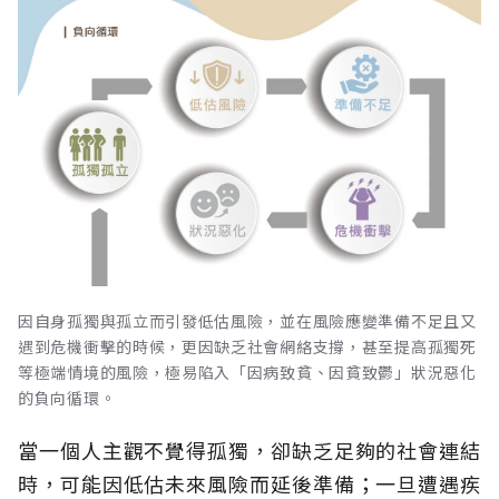
因自身孤獨與孤立而引發低估風險，並在風險應變準備不足且又
遇到危機衝擊的時候，更因缺乏社會網絡支撐，甚至提高孤獨死
等極端情境的風險，極易陷入「因病致貧、因貧致鬱」狀況惡化
的負向循環。
當一個人主觀不覺得孤獨，卻缺乏足夠的社會連結
時，可能因低估未來風險而延後準備；一旦遭遇疾