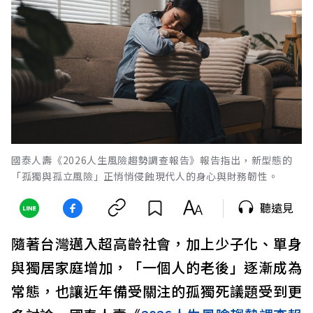
國泰人壽《2026人生風險趨勢調查報告》報告指出，新型態的
「孤獨與孤立風險」正悄悄侵蝕現代人的身心與財務韌性。
聽遠見
隨著台灣邁入超高齡社會，加上少子化、單身
與獨居家庭增加，「一個人的老後」逐漸成為
常態，也讓近年備受關注的孤獨死議題受到更