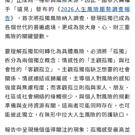
手「遠見」發布的《
2026人生風險趨勢調查報
告
》，首次將孤獨風險納入調查，發現孤獨已成為
各個世代的普遍處境，更成為放大身、心、財三重
風險的關鍵變數。
要理解孤獨如何轉化為具體風險，必須將「孤獨」
拆分為兩個獨立概念：情感性的「主觀孤獨」與社
會性的「客觀孤立」。主觀孤獨指缺乏想要的社會
關係、情感連結或歸屬感，主導個人對風險的感知
強度與焦慮程度；而客觀孤立則指與家人、朋友、
社區或社會網絡的接觸很少，與個人對風險的規劃
準備與支持資源有關，這兩者可能同時存在，也可
能彼此獨立，在無形中拉大人生風險的防護缺口。
報告中呈現幾個值得關注的現象：孤獨感受最高並