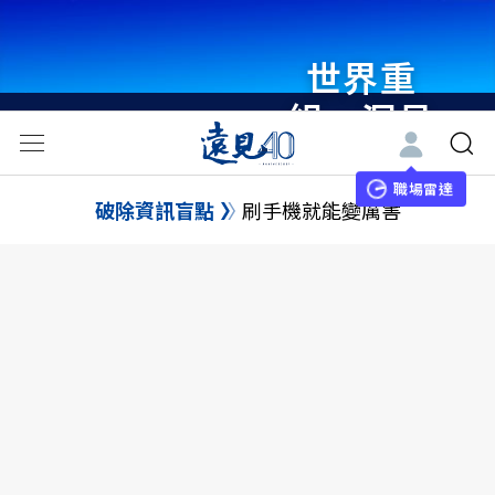
世界重
組・洞見
未來 與
世界領袖
職場雷達
破除資訊盲點
刷手機就能變厲害
同行