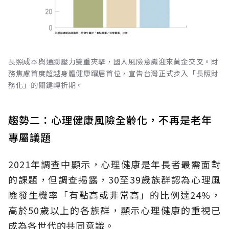
長照成本與通膨壓力雙重夾擊，國人風險意識迎來黃金交叉。財
務焦慮首度超越身體健康躍居首位，宣告台灣正式步入「長照財
務化」的關鍵轉折期。
趨勢二：心理健康風險全齡化，不再是老年
專屬議題
2021年調查中顯示，心理健康是年長者最需面對
的課題，但調查揭露，30至39歲族群認為心理風
險發生機率「有點高或非常高」的比例達24%，
高於50歲以上的各族群，顯示心理健康的重視已
成為各世代的共同意識。