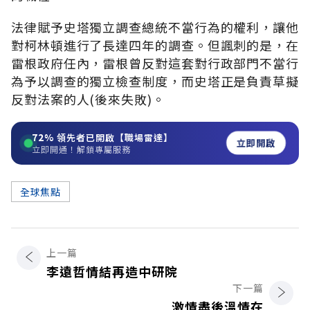
法律賦予史塔獨立調查總統不當行為的權利，讓他
對柯林頓進行了長達四年的調查。但諷刺的是，在
雷根政府任內，雷根曾反對這套對行政部門不當行
為予以調查的獨立檢查制度，而史塔正是負責草擬
反對法案的人(後來失敗)。
72%
領先者已開啟【職場雷達】
立即開啟
立即開通！解鎖專屬服務
全球焦點
上一篇
李遠哲情結再造中研院
下一篇
激情盡後溫情在