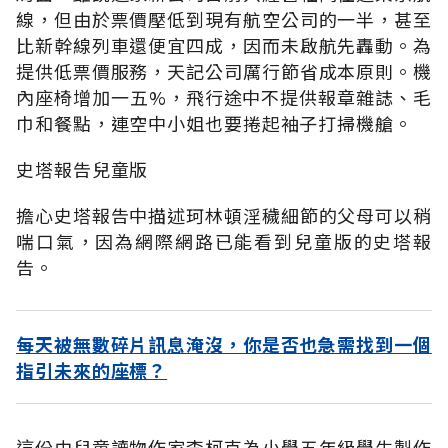
線，但由於票價壓低到現有航空公司的一半，甚至
比新幹線列車還便宜四成，因而未啟航先轟動。為
提供低票價服務，天記公司厲行節省成本原則。機
內座椅增加一五%，飛行途中不提供報章雜誌、毛
巾和餐點，連空中小姐也要捲起袖子打掃機艙。
史塔報告兒童版
擔心史塔報告中描述珂林頓淫穢細節的父母可以稍
喘口氣，因為網際網路已能看到兒童版的史塔報
告。
每天被無數碎片訊息淹沒，你是否也急需找到一個
指引未來的座標？
這份由兒童讀物作家李柯克為小學五年級學生製作