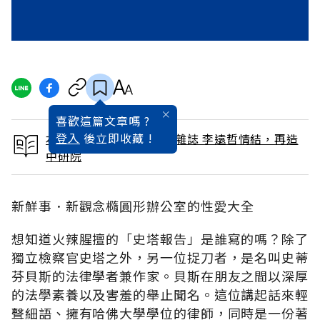
喜歡這篇文章嗎 ?
登入
後立即收藏 !
本文出自 1998 / 10月號雜誌 李遠哲情結，再造
中研院
新鮮事．新觀念橢圓形辦公室的性愛大全
想知道火辣腥擅的「史塔報告」是誰寫的嗎？除了
獨立檢察官史塔之外，另一位捉刀者，是名叫史蒂
芬貝斯的法律學者兼作家。貝斯在朋友之間以深厚
的法學素養以及害羞的舉止聞名。這位講起話來輕
聲細語、擁有哈佛大學學位的律師，同時是一份著