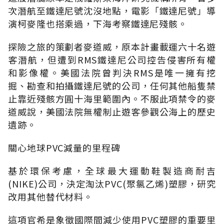
次潛航至鐵達尼號沈沒地點，電影「鐵達尼號」導
演柯麥隆也搭乘過，下海考察鐵達尼殘骸。
探險之旅的策劃者麥道威，原本計畫載運六十名遊
客潛航，但遭到RMS鐵達尼公司控告侵害所有權
和影像權。美國法院曾判決RMS是唯一擁有挖
掘、勘查和拍攝鐵達尼號的公司，任何其他船隻禁
止靠近殘骸方圓十海里範圍內。不服此項禁令的麥
道威說，美國法院無權制止遊客參觀公海上的歷史
遺跡。
關心地球PVC減量的里程碑
基於環保考慮，全球最大運動鞋製造商耐吉
(NIKE)公司，決定淘汰PVC(聚氯乙烯)塑膠，研究
改用其他替代材料。
這項官希是象徵國際間減少使用PVC塑膠的重要里