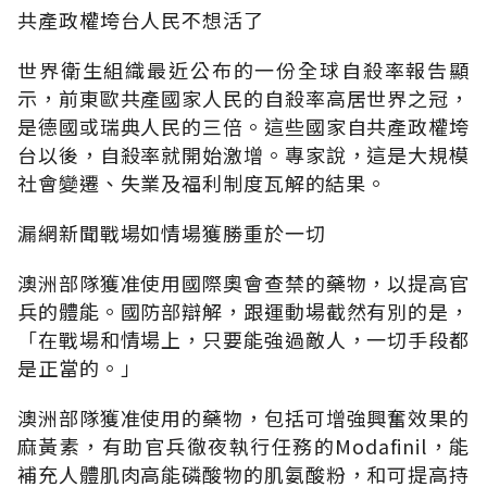
共產政權垮台人民不想活了
世界衛生組織最近公布的一份全球自殺率報告顯
示，前東歐共產國家人民的自殺率高居世界之冠，
是德國或瑞典人民的三倍。這些國家自共產政權垮
台以後，自殺率就開始激增。專家說，這是大規模
社會變遷、失業及福利制度瓦解的結果。
漏網新聞戰場如情場獲勝重於一切
澳洲部隊獲准使用國際奧會查禁的藥物，以提高官
兵的體能。國防部辯解，跟運動場截然有別的是，
「在戰場和情場上，只要能強過敵人，一切手段都
是正當的。」
澳洲部隊獲准使用的藥物，包括可增強興奮效果的
麻黃素，有助官兵徹夜執行任務的Modafinil，能
補充人體肌肉高能磷酸物的肌氨酸粉，和可提高持