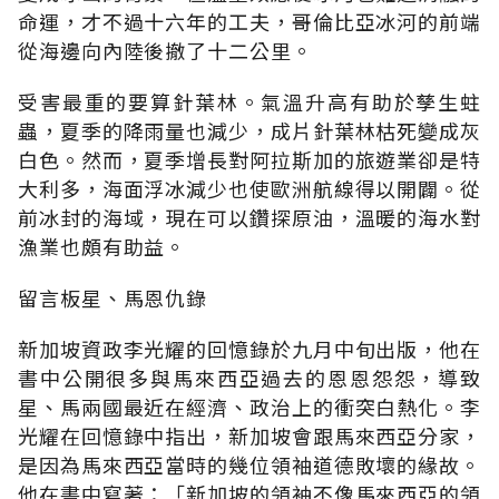
命運，才不過十六年的工夫，哥倫比亞冰河的前端
從海邊向內陸後撤了十二公里。
受害最重的要算針葉林。氣溫升高有助於孳生蛀
蟲，夏季的降雨量也減少，成片針葉林枯死變成灰
白色。然而，夏季增長對阿拉斯加的旅遊業卻是特
大利多，海面浮冰減少也使歐洲航線得以開闢。從
前冰封的海域，現在可以鑽探原油，溫暖的海水對
漁業也頗有助益。
留言板星、馬恩仇錄
新加坡資政李光耀的回憶錄於九月中旬出版，他在
書中公開很多與馬來西亞過去的恩恩怨怨，導致
星、馬兩國最近在經濟、政治上的衝突白熱化。李
光耀在回憶錄中指出，新加坡會跟馬來西亞分家，
是因為馬來西亞當時的幾位領袖道德敗壞的緣故。
他在書中寫著：「新加坡的領袖不像馬來西亞的領