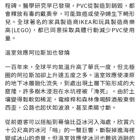
程碑。醫學研究早已發現，PVC從製造到銷毀，都
會釋放有毒的戴奧辛，可能致癌或使孕婦生下畸形
兒。全球著名的家具製造商IKEA和玩具製造商樂
高(LEGO)，都已同意採取具體行動減少PVC使用
量。
溫室效應阿拉斯加也發燒
一百年來，全球平均氣溫升高了華氏一度，但北極
圈的阿拉斯加卻上升達五度之多。溫室效應使凍原
的地下冰層融化流失，到處出現土層下陷形成的大
窟隆，許多樹木浸泡在水坑裡被「淹死」。由於土
壤變得鬆軟如稀泥，電線桿和森林像喝醉酒般東倒
西歪，公路也起伏如波浪，甚至柔腸寸斷。
從前遊客可以搭船到哥倫比亞冰河入海處，欣賞六
十公尺高的冰河「啪」的一聲巨響，斷裂掉進海裡
變成冰山的奇景。但溫室效應使冰河也難逃消融的