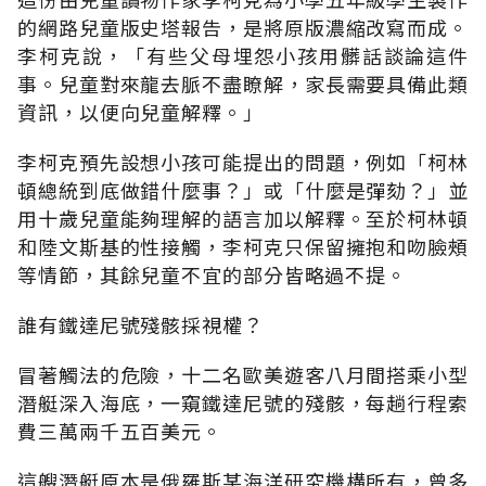
的網路兒童版史塔報告，是將原版濃縮改寫而成。
李柯克說，「有些父母埋怨小孩用髒話談論這件
事。兒童對來龍去脈不盡瞭解，家長需要具備此類
資訊，以便向兒童解釋。」
李柯克預先設想小孩可能提出的問題，例如「柯林
頓總統到底做錯什麼事？」或「什麼是彈劾？」並
用十歲兒童能夠理解的語言加以解釋。至於柯林頓
和陸文斯基的性接觸，李柯克只保留擁抱和吻臉頰
等情節，其餘兒童不宜的部分皆略過不提。
誰有鐵達尼號殘骸採視權？
冒著觸法的危險，十二名歐美遊客八月間搭乘小型
潛艇深入海底，一窺鐵達尼號的殘骸，每趟行程索
費三萬兩千五百美元。
這艘潛艇原本是俄羅斯某海洋研究機構所有，曾多