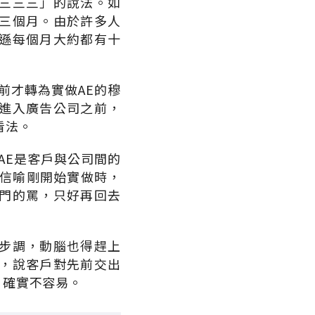
三三三」的說法。如
三個月。由於許多人
遜每個月大約都有十
前才轉為實做AE的穆
進入廣告公司之前，
看法。
AE是客戶與公司間的
穆信喻剛開始實做時，
門的罵，只好再回去
步調，動腦也得趕上
，說客戶對先前交出
，確實不容易。