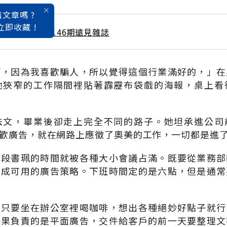
文章嗎 ?
立即收藏 !
 / 8月號雜誌 第146期遠見雜誌
西，因為我喜歡騙人，所以覺得這個行業滿好的，」在
她狹窄的工作隔間裡貼著霹靂布袋戲的海報，桌上看
法文，畢業後卻走上完全不同的路子。她坦承進公司
歡廣告，就在網路上應徵了奧美的工作，一切都是進
，段書珮的時間就被各種大小會議占滿。既要從業務部
劃成可用的廣告策略。下班時間定的是六點，但是通常
人只要坐在辦公室裡喝咖啡，想出各種絕妙好點子就行
如果負責的是平面廣告，交件給客戶的前一天要整理文