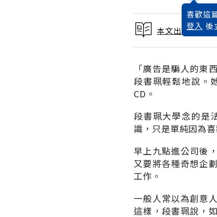
喜歡這篇
登入
後
本文出自 1998
「廣告是騙人的東
段書珮輕鬆地說。
CD。
段書珮大學念的是
識，只是單純因為喜
早上九點進公司後
又要將各種奇想企
工作。
一般人常以為創意
這樣，段書珮說，