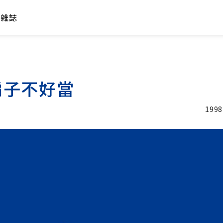
年雜誌
騙子不好當
1998
加入追蹤