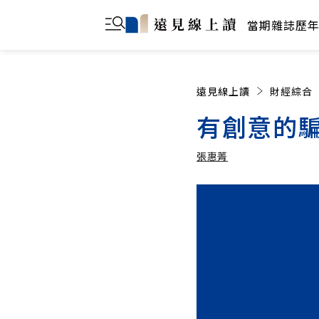
當期雜誌
歷
遠見線上讀
財經綜合
有創意的
張惠菁
張惠菁