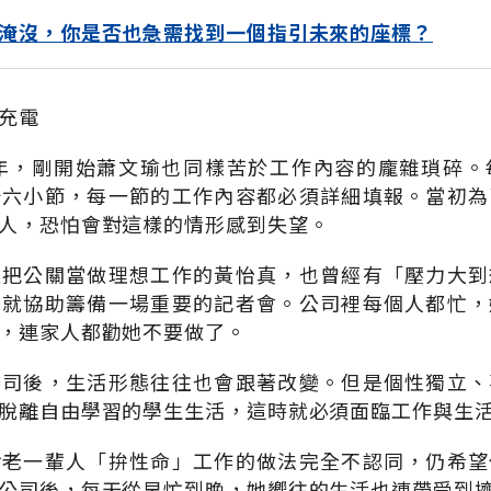
淹沒，你是否也急需找到一個指引未來的座標？
充電
一年，剛開始蕭文瑜也同樣苦於工作內容的龐雜瑣碎。
十六小節，每一節的工作內容都必須詳細填報。當初為
人，恐怕會對這樣的情形感到失望。
直把公關當做理想工作的黃怡真，也曾經有「壓力大到
，就協助籌備一場重要的記者會。公司裡每個人都忙，
，連家人都勸她不要做了。
公司後，生活形態往往也會跟著改變。但是個性獨立、
脫離自由學習的學生生活，這時就必須面臨工作與生
對老一輩人「拚性命」工作的做法完全不認同，仍希望
公司後，每天從早忙到晚，她嚮往的生活也連帶受到