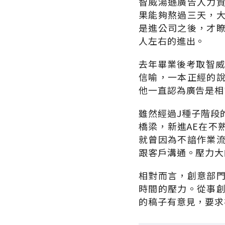
智威湯遜廣告人力
果能夠熬過三天，
是進公司之後，才
人左右的進出。
去年畢業後考取智威
信喻，一本正經的
他一直認為廣告是相
雖然經過J種子階段
橋梁，新進AE在不
就曾因為不諳作業
跟客戶溝通。壓力大
相對而言，創意部
時間的壓力。從事
的稿子有意見，要求