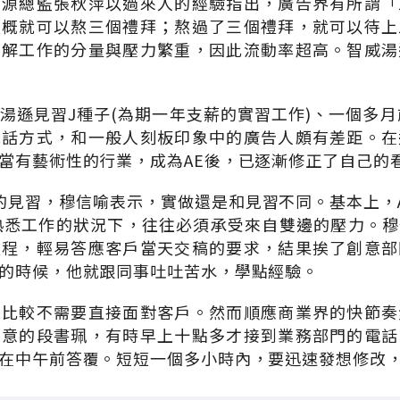
資源總監張秋萍以過來人的經驗指出，廣告界有所謂「
大概就可以熬三個禮拜；熬過了三個禮拜，就可以待上
瞭解工作的分量與壓力繁重，因此流動率超高。智威湯
湯遜見習J種子(為期一年支薪的實習工作)、一個多月
說話方式，和一般人刻板印象中的廣告人頗有差距。在
當有藝術性的行業，成為AE後，已逐漸修正了自己的
的見習，穆信喻表示，實做還是和見習不同。基本上，
熟悉工作的狀況下，往往必須承受來自雙邊的壓力。
流程，輕易答應客戶當天交稿的要求，結果挨了創意部
的時候，他就跟同事吐吐苦水，學點經驗。
門比較不需要直接面對客戶。然而順應商業界的快節奏
創意的段書珮，有時早上十點多才接到業務部門的電話
在中午前答覆。短短一個多小時內，要迅速發想修改