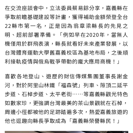
在交流座談會中，立法委員蔡易餘分享，嘉義縣在
爭取前瞻基礎建設等計畫，獲得補助金額榮登全台
22縣市第一名，正是因為翁章梁縣長的先見之
明、超前部署準備。「例如早在2020年，當無人
機僅用於群飛表演，縣長就看好未來產業發展，以
台灣體育運動大學舊嘉義校區為基地布局，之後順
利接軌疫情與俄烏戰爭帶動的龐大應用商機！」
喜歡各地登山、遊歷的財信傳媒集團董事長謝金
河，對於阿里山林鐵「福森號」列車、隙頂二延平
步道、石棹步道、太平老街……等嘉義縣觀光特色
如數家珍，更強調台灣最美的茶山景觀就在石棹，
周邊小徑都被他的足跡踏遍多次，熱愛嘉義旅遊的
他也逗趣向縣長爭取成為「嘉義縣榮譽縣民！」