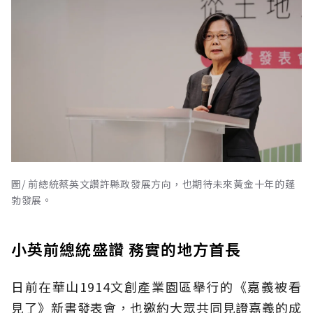
圖/ 前總統蔡英文讚許縣政發展方向，也期待未來黃金十年的蓬
勃發展。
小英前總統盛讚 務實的地方首長
日前在華山1914文創產業園區舉行的《嘉義被看
見了》新書發表會，也邀約大眾共同見證嘉義的成