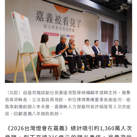
（右起）由遠見雜誌副社長兼遠見智庫總編輯李建興主持，邀集
翁章梁縣長、立法委員蔡易餘、財信傳媒集團董事長謝金河、紙
風車劇團創辦人李永豐、嘉義縣人力發展所長許喻理等人交流座
談，回顧嘉義八年施政軌跡。
《2026台灣燈會在嘉義》總計吸引約1,360萬人次
參觀，創下高達316億元的觀光產值。翁章梁強