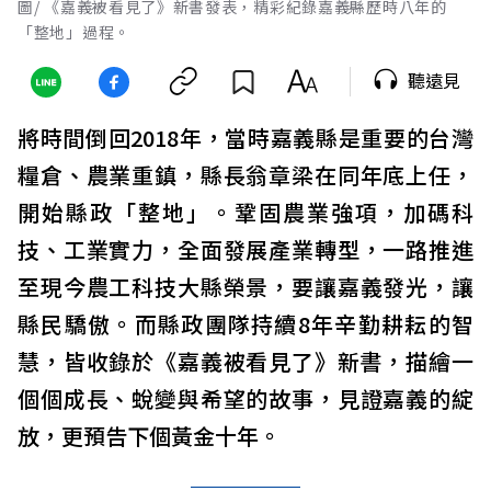
圖/ 《嘉義被看見了》新書發表，精彩紀錄嘉義縣歷時八年的
「整地」過程。
聽遠見
將時間倒回2018年，當時嘉義縣是重要的台灣
糧倉、農業重鎮，縣長翁章梁在同年底上任，
開始縣政「整地」。鞏固農業強項，加碼科
技、工業實力，全面發展產業轉型，一路推進
至現今農工科技大縣榮景，要讓嘉義發光，讓
縣民驕傲。而縣政團隊持續8年辛勤耕耘的智
慧，皆收錄於《嘉義被看見了》新書，描繪一
個個成長、蛻變與希望的故事，見證嘉義的綻
放，更預告下個黃金十年。