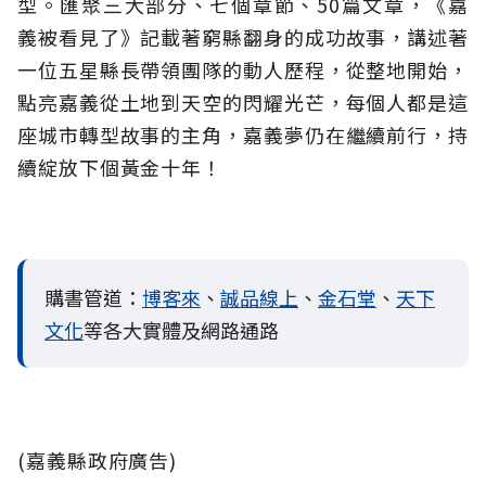
型。匯聚三大部分、七個章節、50篇文章，《嘉
義被看見了》記載著窮縣翻身的成功故事，講述著
一位五星縣長帶領團隊的動人歷程，從整地開始，
點亮嘉義從土地到天空的閃耀光芒，每個人都是這
座城市轉型故事的主角，嘉義夢仍在繼續前行，持
續綻放下個黃金十年！
購書管道：
博客來
、
誠品線上
、
金石堂
、
天下
文化
等各大實體及網路通路
(嘉義縣政府廣告)