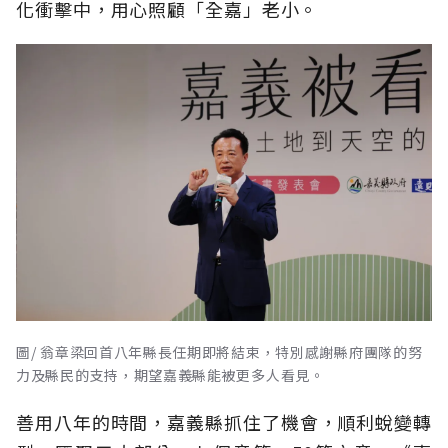
化衝擊中，用心照顧「全嘉」老小。
圖/ 翁章梁回首八年縣長任期即將結束，特別感謝縣府團隊的努
力及縣民的支持，期望嘉義縣能被更多人看見。
善用八年的時間，嘉義縣抓住了機會，順利蛻變轉