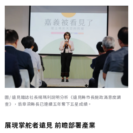
圖/ 遠見雜誌社長楊瑪利說明分析《遠見縣市長施政滿意度調
查》，翁章梁縣長已連續五年奪下五星成績。
展現掌舵者遠見 前瞻部署產業