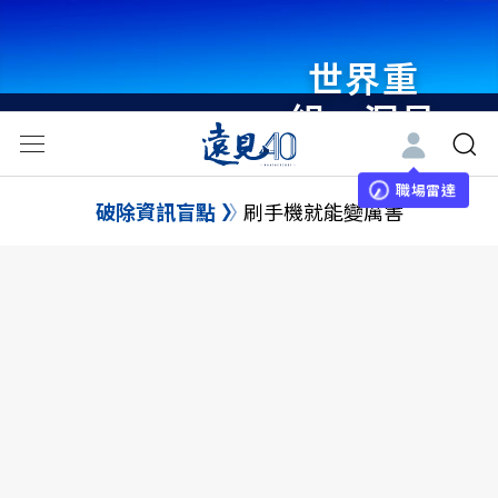
世界重
組・洞見
未來 與
世界領袖
職場雷達
破除資訊盲點
刷手機就能變厲害
同行