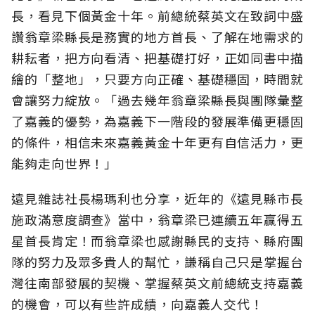
長，看見下個黃金十年。前總統蔡英文在致詞中盛
讚翁章梁縣長是務實的地方首長、了解在地需求的
耕耘者，把方向看清、把基礎打好，正如同書中描
繪的「整地」，只要方向正確、基礎穩固，時間就
會讓努力綻放。「過去幾年翁章梁縣長與團隊彙整
了嘉義的優勢，為嘉義下一階段的發展準備更穩固
的條件，相信未來嘉義黃金十年更有自信活力，更
能夠走向世界！」
遠見雜誌社長楊瑪利也分享，近年的《遠見縣市長
施政滿意度調查》當中，翁章梁已連續五年贏得五
星首長肯定！而翁章梁也感謝縣民的支持、縣府團
隊的努力及眾多貴人的幫忙，謙稱自己只是掌握台
灣往南部發展的契機、掌握蔡英文前總統支持嘉義
的機會，可以有些許成績，向嘉義人交代！