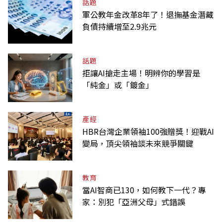
話題
軍公教年金改革8年了！退撫基金潛藏
負債持續增至2.9兆元
話題
拒讓AI搶走主場！明辨你的學習是
「純金」或「鍍金」
產經
HBR台灣企業領袖100強贈獎！迎戰AI
變局，頂尖領袖談未來競爭關鍵
教育
當AI智商已130，如何教下一代？專
家：別犯「亞洲父母」式錯誤