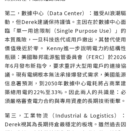
第二，數據中心（Data Center）：雖受AI浪潮驅
動，但Derek建議保持謹慎。主因在於數據中心面
臨「單一用途限制（Single Purpose Use）」的
本質風險，一旦科技迭代或用戶撤出，其替代使用
價值幾近於零。 Kenny進一步說明電力的結構性
瓶頸：美國聯邦能源監管委員會（FERC）於2026
年6月發布新指令，要求重評大型用電戶的連接協
議。現有電網根本無法承接爆發式需求，美國能源
信息署預測，到2050年數據中心電耗將占商業建
築總用電的22%至33%。因此兩人的共識是：必
須嚴格審查電力合約與專用資產的長期技術衝擊。
第三，工業物流（Industrial & Logistics）：
Derek視其為長期持倉最穩定的板塊。雖然過去因