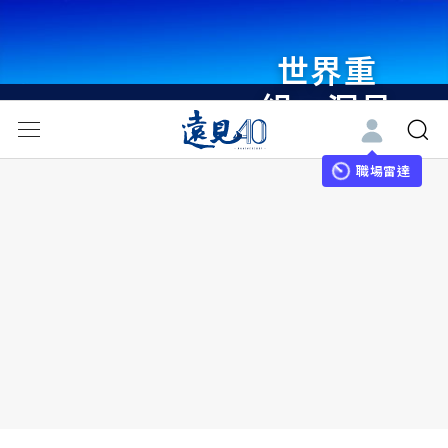
世界重
組・洞見
未來 與
世界領袖
職場雷達
同行