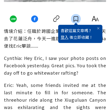
喜歡這篇文章嗎 ?
情境介紹：任職於跨國企業台灣分公司的Eric昨天
登入
後立即收藏 !
去了花蓮泛舟，今天一進辦公室外籍同事Cynthia
便找Eric攀談......
Cynthia: Hey Eric, I saw your photo posts on
Facebook yesterday. Great pics. You took the
day off to go whitewater rafting?
Eric: Yeah, some friends invited me at the
last minute to fill in for someone. The
threehour ride along the Xiuguluan Canyon
was exhilarating and the sights were