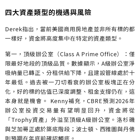
四大資產類型的機遇與風險
Derek指出，當前美國商用房地產並非所有標的都
一樣好，資金將高度集中在特定的資產類型。
第一，頂級辦公室（Class A Prime Office）：僅
限最好地段的頂級品質。數據顯示，A級辦公室淨
吸納量已轉正、分租供給下降，且建設管線處於十
年最低。過去被一刀切看衰的辦公室板塊正在分
化，好的標的估值已深度調整、租金支撐仍在，這
本身就是機會。 Kenny補充，CBRE預測2026年
辦公室投資交易量有望明显回升，資金將從
「Trophy資產」外溢至頂級A級辦公室。洛杉磯
與芝加哥正處於築底階段；波士頓、西雅圖與丹佛
則預期在年底前確認觸底。