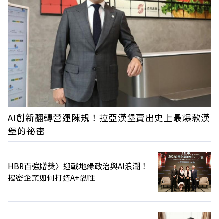
AI創新翻轉營運陳規！拉亞漢堡賣出史上最爆款漢
堡的祕密
HBR百強贈獎〉迎戰地緣政治與AI浪潮！
揭密企業如何打造A+韌性