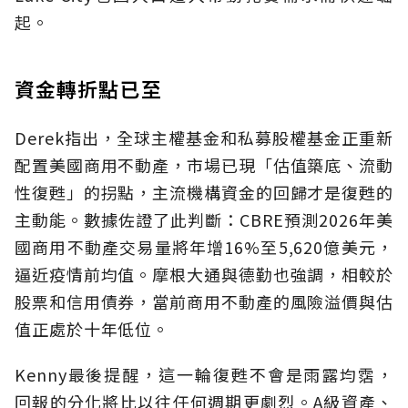
起。
資金轉折點已至
Derek指出，全球主權基金和私募股權基金正重新
配置美國商用不動產，市場已現「估值築底、流動
性復甦」的拐點，主流機構資金的回歸才是復甦的
主動能。數據佐證了此判斷：CBRE預測2026年美
國商用不動產交易量將年增16%至5,620億美元，
逼近疫情前均值。摩根大通與德勤也強調，相較於
股票和信用債券，當前商用不動產的風險溢價與估
值正處於十年低位。
Kenny最後提醒，這一輪復甦不會是雨露均霑，
回報的分化將比以往任何週期更劇烈。A級資產、