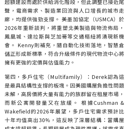
超額建設而處於供給消化階段，但此調整已接近尾
聲，電商需求、製造業回流與人口增長的城市走
廊，均提供強勁支撐。 美墨加協定（USMCA）於
2026年重新談判，將重塑北美製造與物流佈局，
鳳凰城、達拉斯與芝加哥等交通樞紐將湧現新機
會。 Kenny則補充，隨自動化技術落地，智慧倉
儲正形成新標準，符合升級條件的現代物流中心將
擁有更強的定價與估值能力。
第四，多戶住宅（Multifamily）：Derek認為這
是最具結構性支撐的板塊。因美國購屋負擔性問題
未解，高房價將大量有能力的族群留在租屋市場，
而新公寓開發量又在放緩。 根據Cushman &
Wakefield的2026年展望，多戶住宅需求預計比
十年均值高出30%，這反映了深層結構：當購屋
成本遠超租賃，長期租屋成為理性選擇，該需求真