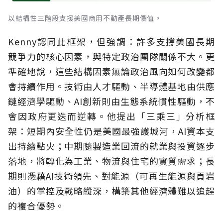
以結構性三階段支援美國商用不動產長期價值。
Kenny認同此框架，但強調：許多支撐美國長期
競爭力的核心因素，與特定政治團隊關係不大。更
準確地說，這些結構因素無論政治風向如何改變都
會持續作用。技術由人才驅動、半導體基地由供應
鏈經濟學驅動、AI創新則由生態系統慣性驅動，不
會因政府更迭而逆轉。他提出「三乘三」分析框
架：短期內安全性仍是美國最強護城河，AI資本支
出持續點火；中期隨製造業回流的就業與投資逐步
落地，將轉化為工業、物流與住宅的實質需求；長
期則憑藉AI技術領先、對能源（可再生能源與頁岩
油）的掌控及戰略縱深，構築其他經濟體難以追趕
的複合優勢。