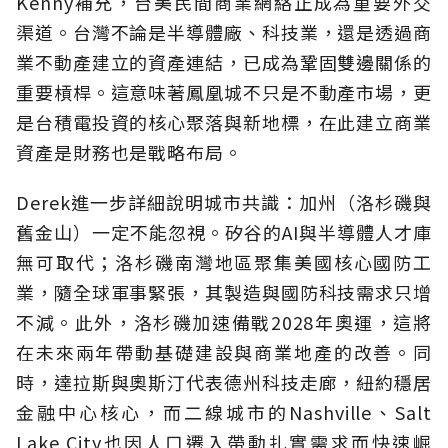
Kenny補充，台美民間商業網絡正成為重要外交
渠道。台灣不論是半導體廠、科技業，還是透過商
業不動產建立的資產連結，已成為鞏固雙邊關係的
重要槓桿。這意味著鳳凰城不只是不動產市場，更
是台積電投資的核心聚落與新地標，在此建立商業
資產是財務也是戰略布局。
Derek進一步詳細說明城市共識：加州（洛杉磯與
舊金山）一定不能忽視。矽谷的AI與半導體人才庫
無可取代；洛杉磯南灣地區聚集美國核心國防工
業，隨全球軍事緊張，其製造與國防科技需求只增
不減。此外，洛杉磯加速備戰2028年奧運，這將
在未來兩年帶動基礎建設與商業地產的改善。同
時，達拉斯與奧斯汀代表德州科技走廊，紐約穩居
金融中心核心，而二線城市的Nashville、Salt
Lake City也因人口遷入帶動扎實需求而快速崛