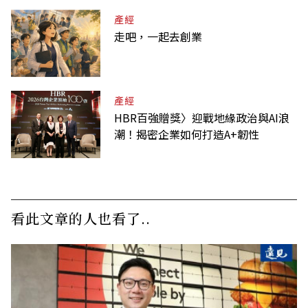
產經
走吧，一起去創業
產經
HBR百強贈獎〉迎戰地緣政治與AI浪
潮！揭密企業如何打造A+韌性
看此文章的人也看了..