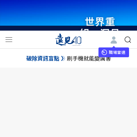
世界重
組・洞見
未來 與
世界領袖
職場雷達
破除資訊盲點
刷手機就能變厲害
同行