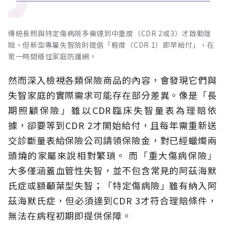
傳統長照與特定傷病險多需達到中重度（CDR 2或3）才啟動理
賠，但新型專屬失智險則提倡「輕度（CDR 1）即早給付」，在
第一時間穩住家庭防護網。
然而深入檢視各類保險商品的內容，會發現它們與
失智家庭的實際需求可能存在部分差異。像是「長
期照顧保險」雖以CDR臨床失智量表為理賠依
據，卻要等到CDR 2才開始給付，且每年需重新送
交診斷量表給保險公司請領保險金，對已經蠟燭兩
頭燒的家屬來說相對繁瑣。
而「重大傷病保險」
大多僅涵蓋血管性失智，並不包含常見的阿茲海默
氏症或額顳葉型失智；「特定傷病險」雖有納入阿
茲海默氏症，但必須達到CDR 3才符合理賠條件，
無法在病程初期即提供保障。