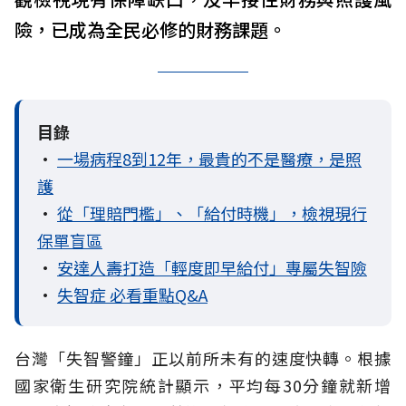
險，已成為全民必修的財務課題。
目錄
•
一場病程8到12年，最貴的不是醫療，是照
護
•
從「理賠門檻」、「給付時機」，檢視現行
保單盲區
•
安達人壽打造「輕度即早給付」專屬失智險
•
失智症 必看重點Q&A
台灣「失智警鐘」正以前所未有的速度快轉。根據
國家衛生研究院統計顯示，平均每30分鐘就新增