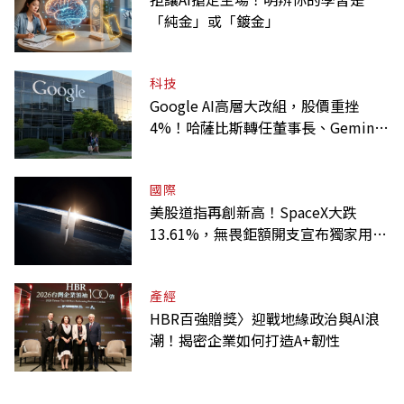
「純金」或「鍍金」
科技
Google AI高層大改組，股價重挫
4%！哈薩比斯轉任董事長、Gemini
大將離職
國際
美股道指再創新高！SpaceX大跌
13.61%，無畏鉅額開支宣布獨家用輝
達
產經
HBR百強贈獎〉迎戰地緣政治與AI浪
潮！揭密企業如何打造A+韌性