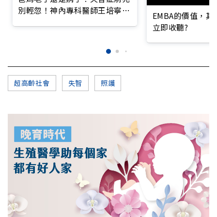
別輕忽！神內專科醫師王培寧呼
EMBA的價值，
籲把握大腦黃金期
立即收聽?
超高齡社會
失智
照護