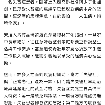
一名失智症患者。隨著進入超高齡社會與少子化加
劇，民眾對失智症的焦慮早已超越對疾病本身的恐
懼，更深層的集體焦慮，在於害怕「一人生病，拖
垮全家」。
安達人壽商品研發處資深副總林宗佑指出，一旦家
中長輩確診，往往意味著整個家庭都要重新調整生
活與工作安排，甚至迫使青壯年家屬必須放下手邊
工作投入照顧，進而引發難以承受的經濟與心理重
擔。
然而，許多人在面對疾病初期時，常將「失智症」
與「正常老化」混為一談，因而錯失失智症早期治
療與延緩退化的黃金時機。失智症前兆主要具備三
大特徵：第一是缺乏病識感，一般健忘經提醒仍能
想起，失智患者卻會徹底忘記；第二是方向感衰退