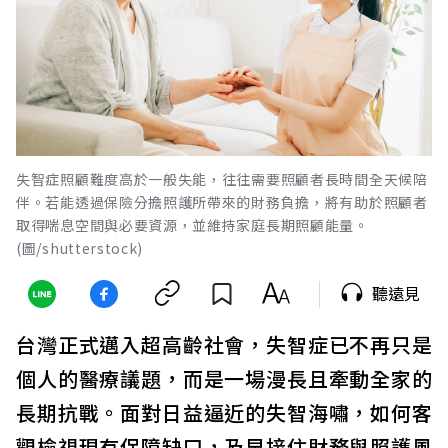
失智症照顧難度高於一般失能，往往需要照顧者長時間全天候陪
伴。若能透過保險分擔照護所帶來的財務負擔，將有助於照顧者
取得喘息空間與必要資源，並維持家庭長期照顧能量。
(圖/shutterstock)
聽遠見
台灣正式邁入超高齡社會，失智症已不再只是
個人的醫療議題，而是一場漫長且牽動全家的
長期抗戰。面對日益逼近的失智海嘯，如何客
觀檢視現有保障缺口，及早接住財務與照護風