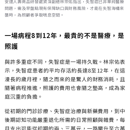
安達人壽商品研發處資深副總林宗佑指出，失智症已非單純醫療
問題，需及早盤點現有保障缺口與財務風險，才能在失智海嘯來
襲時，為照顧者爭取喘息空間。
一場病程8到12年，最貴的不是醫療，是
照護
與許多重症不同，失智症是一場持久戰。林宗佑表
示，失智症患者的平均存活約長達8至12年，在這
漫長的歲月裡，隨之而來的是驚人的財務消耗，且
隨著病程推進，照護的費用也會隨之墊高，成為家
庭沉重的負擔。
從初期的門診診療、失智症治療與新藥費用，到中
後期認知功能嚴重退化所需的日常照顧與雜費，每
月支出可能從初期的兩、三萬元，一路攀升至六萬