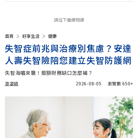
請往下繼續閱讀
首頁
好享生活
健康
失智症前兆與治療別焦慮？安達
人壽失智險陪您建立失智防護網
失智海嘯來襲！鉅額財務缺口怎麼補？
游姿穎
2026-08-05
瀏覽數
650+