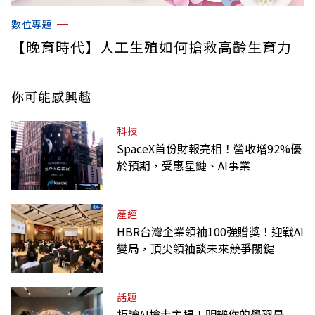
數位專題
【晚育時代】人工生殖如何搶救高齡生育力
你可能感興趣
科技
SpaceX首份財報亮相！營收增92%優
於預期，受惠星鏈、AI事業
產經
HBR台灣企業領袖100強贈獎！迎戰AI
變局，頂尖領袖談未來競爭關鍵
話題
拒讓AI搶走主場！明辨你的學習是