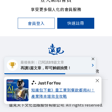
享受更多個人化的會員服務
快速註冊
會員登入
×
最後衝刺：已閱讀2/3篇文章
遠見雜誌
哈佛商業評論
天下文化
再讀1篇文章，即可解鎖抽獎！
未來親子學習平台
50+
領導影響力學院
Just For You
著作權聲明
隱私權政策
知識包下載》重工業到餐飲都用AI！
產業降本增效全攻略
Copyright© 1999~2026
遠見天下文化出版股份有限公司. All rights reserved.