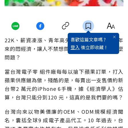
喜歡這篇文章嗎 ?
22K、薪資凍漲、青年高失業率??，台灣這10 年
登入
後立即收藏 !
來的悶經濟，讓人不禁想問，台灣，到底出了什麼
問題？
當台灣電子零 組件廠每每以搶下蘋果訂單，打入
蘋果供應鏈為傲，殘酷的是，每賣出一支售價約新
台幣2 萬元的iPhone 6手機，據《經濟學人》估
算，台灣只能分到120 元，這真的是我們要的嗎？
台灣向來以物美價廉的OEM、ODM規模經濟聞
名，囊括全球9 成電子產品代工。10 年過去，台