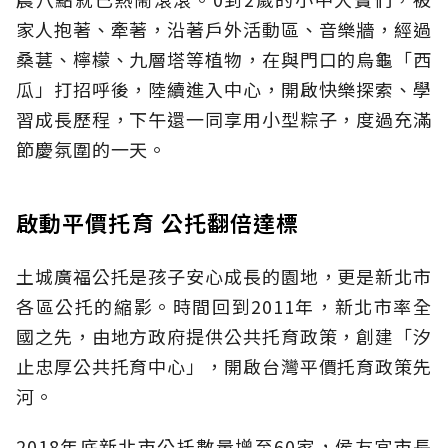
家人抱著、牽著，沿著戶外活動區、音樂牆，經過
桑葚、檸檬、九層塔等植物，在與門口的烏龜「西
瓜」打招呼後，陸續進入中心，開啟快樂探索、學
習成長歷程，下午還一同享用小型粽子，度過充滿
節慶氛圍的一天。
啟動平價托育 公托翻倍達標
土城廣福公托是孩子安心成長的園地，更是新北市
各區公托的縮影。時間回到2011年，新北市率全
國之先，由地方政府提供公共托育政策，創建「汐
止忠厚公共托育中心」，開啟台灣平價托育政策先
河。
2018年底新北市公托數量增至60家，侯友宜市長