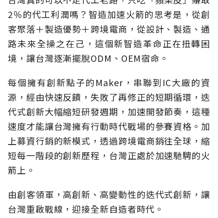
2％的代工利潤嗎？智造加速火箭的思考是，從創
客聚落＋製造優勢＋跨境電商，從設計、製造、通
路未來全操之在己，這個新智造革命正在扭轉困
境，讓台灣逐漸擺脫ODM、OEM宿命。
每個擁有創新點子的Maker，串聯到IC大廠的資
源，經由快速反饋，失敗了再修正的短期循環，迭
代式創新大幅縮短研發週期，加速開發節奏，這種
速度才能讓台灣擁有行動時代戰場的參賽資格。加
上募資行銷的新模式，透過跨境電商銷往全球，縮
短每一階段的創新歷程，台灣正處於加速馳騁的火
箭上。
由創客領軍，高創新、高變動性的迭代式創新，讓
台灣重啟戰線，迎接全新自造者時代。