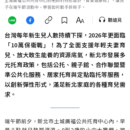
土城廣福公共托育中心的老師們特別設計「寶寶健康粽」，讓孩
子在端午節活動中，學習如何動手拆粽子。
聽遠見
台灣每年新生兒人數持續下探，2026年更面臨
「10萬保衛戰」！為了全面支援年輕夫妻育
兒、放大敢生能養的資源底氣，新北市發展多
元托育政策，包括公托、親子館、合作聯盟暨
準公共化服務、居家托育與定點臨托等服務，
以創新彈性形式，滿足新北家庭的各種育兒需
求。
端午節前夕，新北市土城廣福公共托育中心內，早
晨八點就已熱鬧滾滾。0到2歲的小中大寶們，被