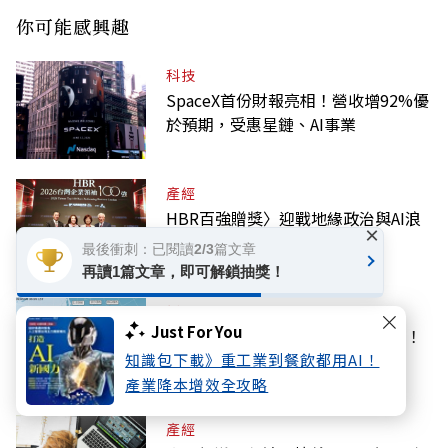
你可能感興趣
科技
SpaceX首份財報亮相！營收增92%優
於預期，受惠星鏈、AI事業
產經
HBR百強贈獎〉迎戰地緣政治與AI浪
×
潮！揭密企業如何打造A+韌性
最後衝刺：已閱讀2/3篇文章
再讀1篇文章，即可解鎖抽獎！
話題
Just For You
颱風白海豚動態：路徑不確定性增！
父親節天氣？
知識包下載》重工業到餐飲都用AI！
產業降本增效全攻略
產經