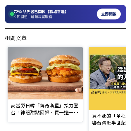
72%
領先者已開啟【職場雷達】
立即開啟
立即開通！解鎖專屬服務
相關文章
麥當勞日韓「傳奇漢堡」接力登
台！神級甜點回歸、買一送一優
買不起的「單程機
惠全整理
響台灣近半世紀思