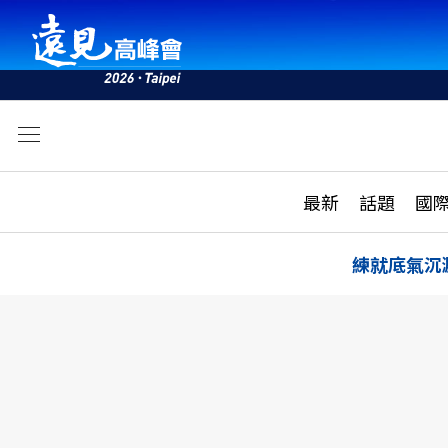
文
最新
最新
話題
國
雜誌目錄
活動
話題
AI
練就底氣沉
學堂
專題報導
科技
教育
遠見ON AIR
影音
合作