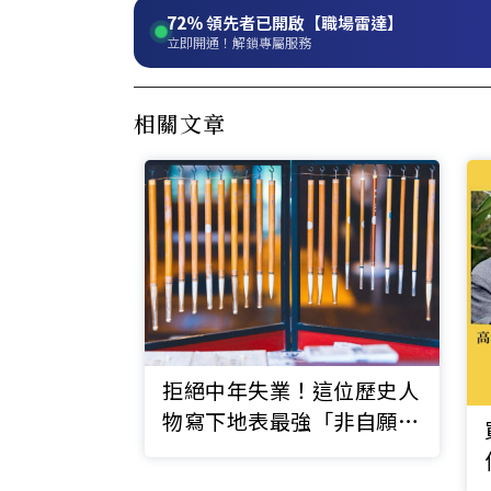
72%
領先者已開啟【職場雷達】
立即開通！解鎖專屬服務
相關文章
拒絕中年失業！這位歷史人
物寫下地表最強「非自願離
職書」