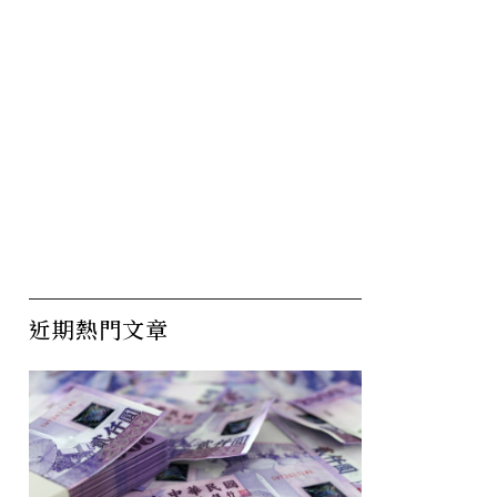
近期熱門文章
林洋港淘
A經理來3年、能力強；B經
龍
學習領導
理待10年、沒功勞也有苦
脫
勞！最後位子給了誰？
都