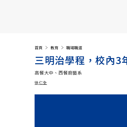
【遠見40週年慶】訂《遠見》贈實用家電3選1+暢銷好
首頁
教育
職場職涯
三明治學程，校內3
高餐大中、西餐廚藝系
徐仁全
加入追蹤
徐仁全