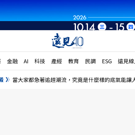
章
特輯
文章
大學升學、職涯攻略
遠
際
金融
AI
科技
產經
教育
民調
ESG
遠見線
國際
更
縣市施政調查全解析
金融
單
民調
澱
當大家都急著追趕潮流，究竟是什麼樣的底氣能讓
產經
電
好享生活
獨
專欄