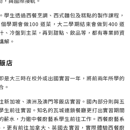
活動，與國際接軌。
。學生透過西餐烹調、西式麵包及糕點的製作課程，
個學期會做100 道菜，大二學期結束會做到400 道
汁、冷盤到主菜，再到甜點、飲品等，都有專業師資
講解。
飯店
即是大三時在校外或出國實習一年，將前兩年所學的
合。
往新加坡、澳洲及澳門等飯店實習。國內部分則與五
學生前往實習。知名的瓦城連鎖餐廳更打出實習期間
K 的薪水，力邀中餐廚藝系學生前往工作。西餐廚藝系
外，更有前往加拿大、英國去實習，實際體驗西餐廚