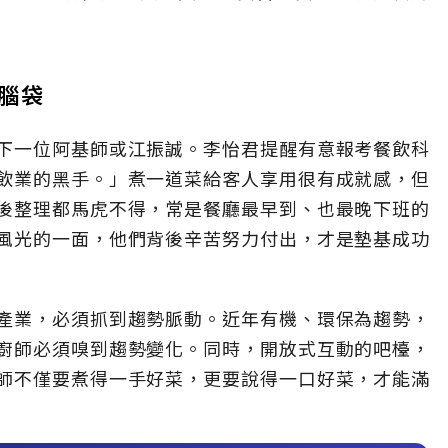
腦袋
下一位阿基師或江振誠。李怡君提醒有意報考餐飲科
飲業的黑手。」煮一道菜給客人享用很有成就感，但
後整理都馬虎不得，常是餐廳最早到、也最晚下班的
風光的一面，他們背後辛苦努力付出，才是墊基成功
產業，必須抓到趨勢脈動。近年有機、環保為趨勢，
廚師必須嗅到趨勢變化。同時，開放式互動的吧檯，
師不僅要煮得一手好菜，更要說得一口好菜，才能滿