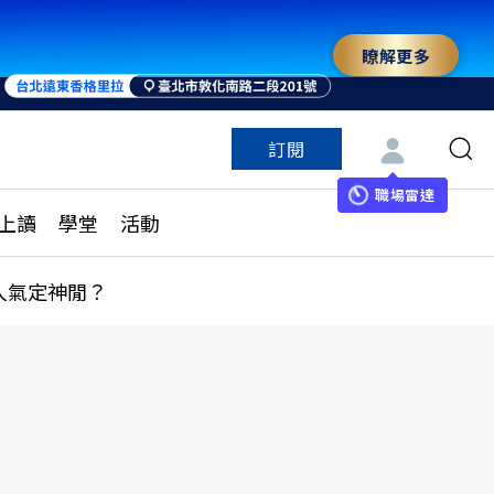
瞭解更多
訂閱
特色頻道
訂閱
見線上讀
ESG遠見
職場雷達
上讀
學堂
活動
多訂閱方案
城市學
刊購買
健康遠見
人氣定神閒？
子報訂閱
華人精英論壇
享知識包
領導影響力學院