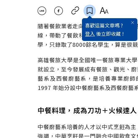
喜歡這篇文章嗎 ?
隨著餐飲業者走向連鎖化、國際化的趨
登入
後立即收藏 !
線，帶動了餐飲科系近年招生爆滿。以1
學，只錄取了8000餘名學生，算是很
高雄餐旅大學是全國唯一餐旅專業大學，
就設立，至今發展成有餐旅、觀光、廚
藝系及西餐廚藝系，是培養專業廚師
1997 年始分設中餐廚藝系及西餐廚
中餐料理，成為刀功＋火候達人
中餐廚藝系培養的人才以中式烹飪為主
強調，中華烹飪是一門融合中國飲食文