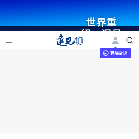
世界重
組・洞見
未來 與
世界領袖
職場雷達
同行