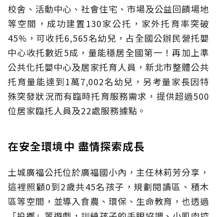
校舍、活動中心、社會住宅、市場及公益回饋場地
等空間，成功建置130家公托，家外托育率突破
45%，可收托6,565名幼兒，占全國公辦民營托嬰
中心收托數近5成，量能穩居全國第一！再加上準
公共化托嬰中心及居家托育人員，新北市整體公共
托育量能達到1萬7,002名幼兒，另考量家長因特
殊突發狀況而有臨時托育服務需求，提供超過500
位居家臨托人員及22處服務據點。
在安全環境中 盡情探索成長
土城廣福公托位於廣福國小內，主任林莉芳分享，
這裡照顧0到2歲共45名孩子，規劃閱讀區、積木
區等空間，並導入食農、環保、生命教育，也透過
「投擲」等遊戲，訓練孩子的手眼協調、小肌肉控