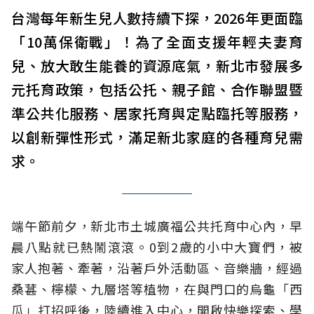
台灣每年新生兒人數持續下探，2026年更面臨
「10萬保衛戰」！為了全面支援年輕夫妻育
兒、放大敢生能養的資源底氣，新北市發展多
元托育政策，包括公托、親子館、合作聯盟暨
準公共化服務、居家托育與定點臨托等服務，
以創新彈性形式，滿足新北家庭的各種育兒需
求。
端午節前夕，新北市土城廣福公共托育中心內，早
晨八點就已熱鬧滾滾。0到2歲的小中大寶們，被
家人抱著、牽著，沿著戶外活動區、音樂牆，經過
桑葚、檸檬、九層塔等植物，在與門口的烏龜「西
瓜」打招呼後，陸續進入中心，開啟快樂探索、學