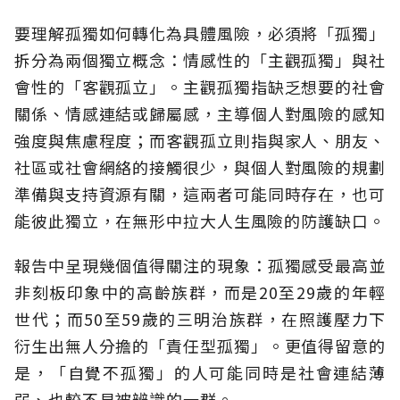
要理解孤獨如何轉化為具體風險，必須將「孤獨」
拆分為兩個獨立概念：情感性的「主觀孤獨」與社
會性的「客觀孤立」。主觀孤獨指缺乏想要的社會
關係、情感連結或歸屬感，主導個人對風險的感知
強度與焦慮程度；而客觀孤立則指與家人、朋友、
社區或社會網絡的接觸很少，與個人對風險的規劃
準備與支持資源有關，這兩者可能同時存在，也可
能彼此獨立，在無形中拉大人生風險的防護缺口。
報告中呈現幾個值得關注的現象：孤獨感受最高並
非刻板印象中的高齡族群，而是20至29歲的年輕
世代；而50至59歲的三明治族群，在照護壓力下
衍生出無人分擔的「責任型孤獨」。更值得留意的
是，「自覺不孤獨」的人可能同時是社會連結薄
弱、也較不易被辨識的一群。