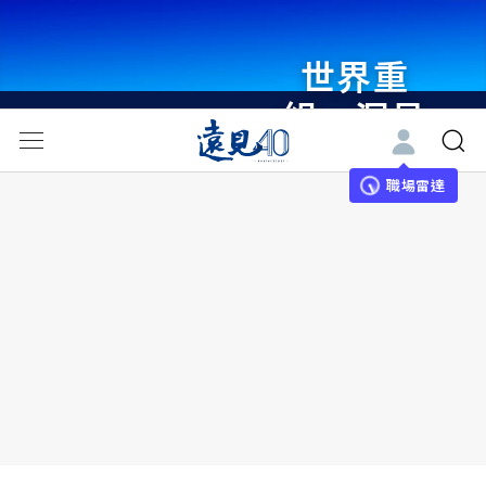
世界重
組・洞見
未來 與
世界領袖
職場雷達
同行