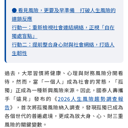
● 看見風險，更要及早準備 打破人生風險的
連鎖反應
行動一：重新檢視社會連結網絡，正視「自在
獨處盲點」
行動二：提前整合身心財與社會網絡，打造人
生韌性
過去，大眾習慣將健康、心理與財務風險分開看
待，然而，當「一個人」成為社會的常態，「孤
獨」正成為一種新興風險來源。因此，國泰人壽攜
手「遠見」發布的《
2026人生風險趨勢調查報
告
》，首次將孤獨風險納入調查，發現孤獨已成為
各個世代的普遍處境，更成為放大身、心、財三重
風險的關鍵變數。