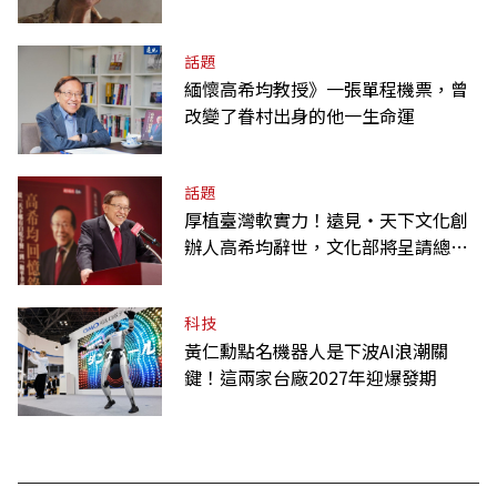
話題
緬懷高希均教授》一張單程機票，曾
改變了眷村出身的他一生命運
話題
厚植臺灣軟實力！遠見‧天下文化創
辦人高希均辭世，文化部將呈請總統
明令褒揚
科技
黃仁勳點名機器人是下波AI浪潮關
鍵！這兩家台廠2027年迎爆發期