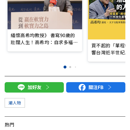
緬懷高希均教授》 書寫90歲的
壯闊人生！高希均：自求多福、
買不起的「單程機
自己一定要爭氣
響台灣近半世紀思
加好友
關注FB
潮人物
熱門