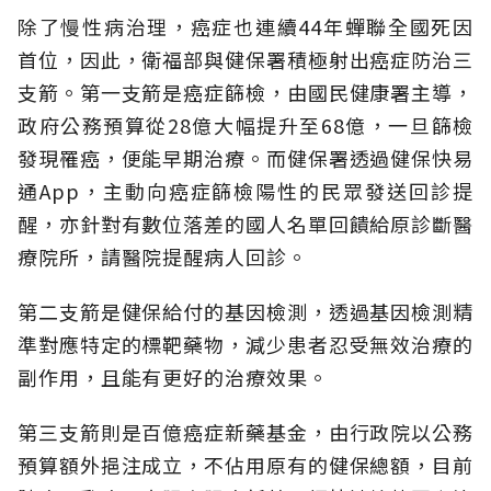
除了慢性病治理，癌症也連續44年蟬聯全國死因
首位，因此，衛福部與健保署積極射出癌症防治三
支箭。第一支箭是癌症篩檢，由國民健康署主導，
政府公務預算從28億大幅提升至68億，一旦篩檢
發現罹癌，便能早期治療。而健保署透過健保快易
通App，主動向癌症篩檢陽性的民眾發送回診提
醒，亦針對有數位落差的國人名單回饋給原診斷醫
療院所，請醫院提醒病人回診。
第二支箭是健保給付的基因檢測，透過基因檢測精
準對應特定的標靶藥物，減少患者忍受無效治療的
副作用，且能有更好的治療效果。
第三支箭則是百億癌症新藥基金，由行政院以公務
預算額外挹注成立，不佔用原有的健保總額，目前