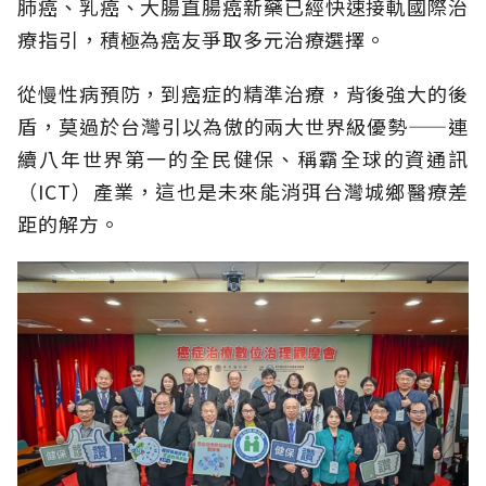
肺癌、乳癌、大腸直腸癌新藥已經快速接軌國際治
療指引，積極為癌友爭取多元治療選擇。
從慢性病預防，到癌症的精準治療，背後強大的後
盾，莫過於台灣引以為傲的兩大世界級優勢——連
續八年世界第一的全民健保、稱霸全球的資通訊
（ICT）產業，這也是未來能消弭台灣城鄉醫療差
距的解方。