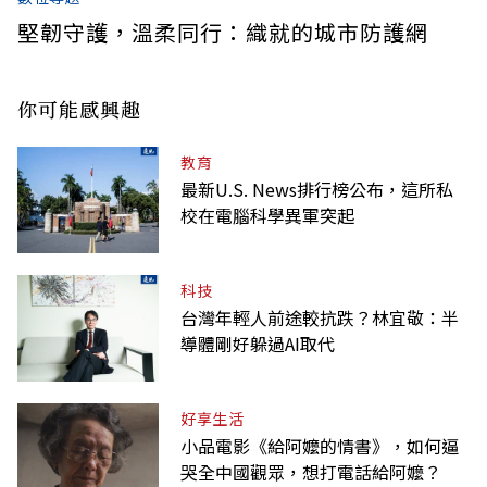
堅韌守護，溫柔同行：織就的城市防護網
你可能感興趣
教育
最新U.S. News排行榜公布，這所私
校在電腦科學異軍突起
科技
台灣年輕人前途較抗跌？林宜敬：半
導體剛好躲過AI取代
好享生活
小品電影《給阿嬤的情書》，如何逼
哭全中國觀眾，想打電話給阿嬤？