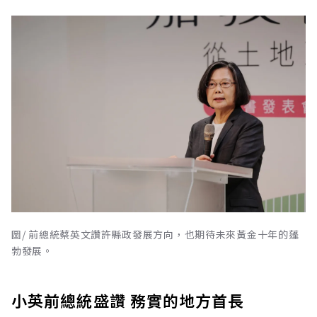
圖/ 前總統蔡英文讚許縣政發展方向，也期待未來黃金十年的蓬
勃發展。
小英前總統盛讚 務實的地方首長