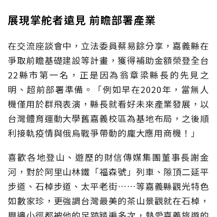
展現掌舵者遠見 前瞻部署產業
在交流座談會中，立法委員蔡易餘分享，嘉義縣在
爭取前瞻基礎建設等計畫，獲得補助金額榮登全台
22縣市第一名，正是因為翁章梁縣長的先見之
明、超前部署準備。「例如早在2020年，當無人
機僅用於群飛表演，縣長就看好未來產業發展，以
台灣體育運動大學舊嘉義校區為基地布局，之後順
利接軌疫情與俄烏戰爭帶動的龐大應用商機！」
喜歡各地登山、遊歷的財信傳媒集團董事長謝金
河，對於阿里山林鐵「福森號」列車、隙頂二延平
步道、石棹步道、太平老街……等嘉義縣觀光特色
如數家珍，更強調台灣最美的茶山景觀就在石棹，
周邊小徑都被他的足跡踏遍多次，熱愛嘉義旅遊的