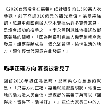
《2026台灣燈會在嘉義》總計吸引約1,360萬人次
參觀，創下高達316億元的觀光產值。翁章梁強
調，紙風車劇團創辦人李永豐提供許多寶貴意見，
是燈會成功的推手之一。李永豐則感性地描述故鄉
嘉義縣的翻轉，「因為縣長引進無人機等創新產業
發展，讓嘉義縣成為一個充滿希望、愉悅生活的地
方，讓年輕世代願意在此發展。」
瞄準正確方向 嘉義被看見了
回首2018年初任縣長時，翁章梁心心念念的就
是，「只要方向正確，嘉義就能擺脫現狀，恢復土
地的活力及人民自信，想返鄉的嘉義子弟可以『回
得來、留得下、活得好』。」這位大家長口中的方