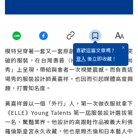
喜歡這篇文章嗎 ?
模特兒穿著一套又一套原創概念極強、設計大膽突
登入
後立即收藏 !
破的服裝，在台灣惠普（HP）舉辦的「染指時尚
秀」上呈現，帶給與會者一次視覺震撼。而負責這
場秀的服裝設計師黃嘉祥，也因而引起媒體高度興
趣，打響知名度。
黃嘉祥曾以一個「外行」人，第一次做衣服就拿下
《ELLE》Young Talents 第一屆服裝設計選拔第
一名，驚豔業界。他設計的高跟鞋作品被義大利佛
羅倫斯皇宮永久收藏，他也是周杰倫和日本藝人中