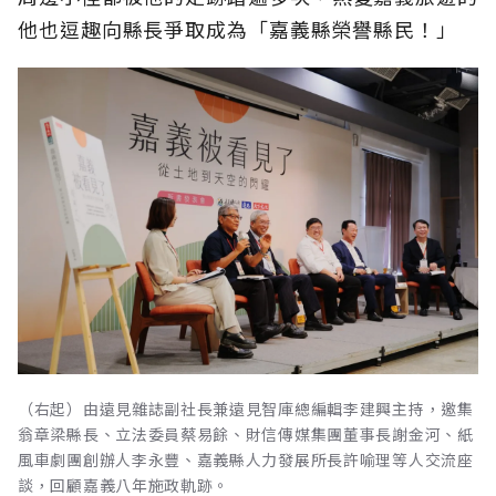
他也逗趣向縣長爭取成為「嘉義縣榮譽縣民！」
（右起）由遠見雜誌副社長兼遠見智庫總編輯李建興主持，邀集
翁章梁縣長、立法委員蔡易餘、財信傳媒集團董事長謝金河、紙
風車劇團創辦人李永豐、嘉義縣人力發展所長許喻理等人交流座
談，回顧嘉義八年施政軌跡。