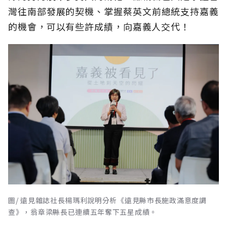
灣往南部發展的契機、掌握蔡英文前總統支持嘉義
的機會，可以有些許成績，向嘉義人交代！
圖/ 遠見雜誌社長楊瑪利說明分析《遠見縣市長施政滿意度調
查》，翁章梁縣長已連續五年奪下五星成績。