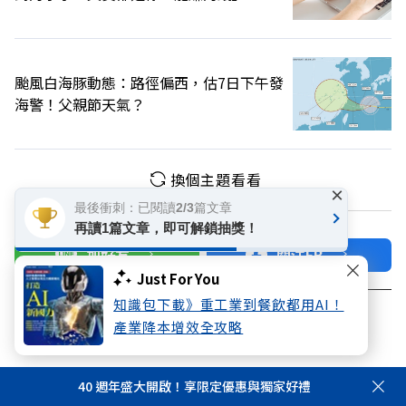
颱風白海豚動態：路徑偏西，估7日下午發
海警！父親節天氣？
換個主題看看
×
最後衝刺：已閱讀2/3篇文章
再讀1篇文章，即可解鎖抽獎！
加好友
關注FB
Just For You
知識包下載》重工業到餐飲都用AI！
登入網站會員
產業降本增效全攻略
享受更多個人化的會員服務
40 週年盛大開啟！享限定優惠與獨家好禮
快速註冊
會員登入