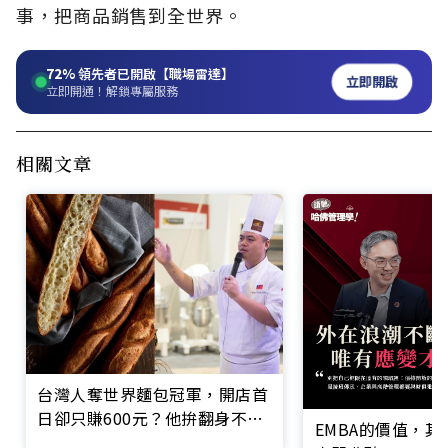
事，把商品銷售到全世界。
72%
領先者已開啟【職場雷達】
立即開啟
立即開通！解鎖專屬服務
相關文章
台灣人奪世界麵包冠軍，開店首
日卻只賺600元？他拚翻身不靠
EMBA的價值，
「賣」麵包