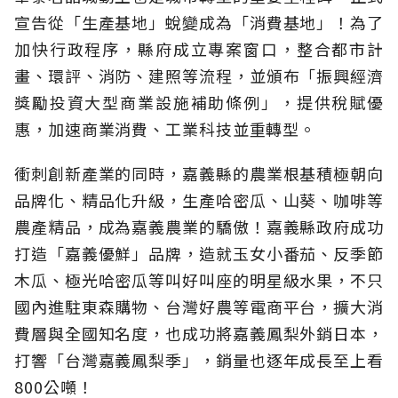
宣告從「生產基地」蛻變成為「消費基地」！為了
加快行政程序，縣府成立專案窗口，整合都市計
畫、環評、消防、建照等流程，並頒布「振興經濟
獎勵投資大型商業設施補助條例」，提供稅賦優
惠，加速商業消費、工業科技並重轉型。
衝刺創新產業的同時，嘉義縣的農業根基積極朝向
品牌化、精品化升級，生產哈密瓜、山葵、咖啡等
農產精品，成為嘉義農業的驕傲！嘉義縣政府成功
打造「嘉義優鮮」品牌，造就玉女小番茄、反季節
木瓜、極光哈密瓜等叫好叫座的明星級水果，不只
國內進駐東森購物、台灣好農等電商平台，擴大消
費層與全國知名度，也成功將嘉義鳳梨外銷日本，
打響「台灣嘉義鳳梨季」，銷量也逐年成長至上看
800公噸！