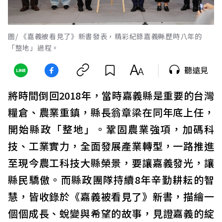
圖/ 《嘉義被看見了》新書發表，精彩紀錄嘉義縣歷時八年的
「整地」過程。
聽遠見
將時間倒回2018年，當時嘉義縣是重要的台灣
糧倉、農業重鎮，縣長翁章梁在同年底上任，
開始縣政「整地」。鞏固農業強項，加碼科
技、工業實力，全面發展產業轉型，一路推進
至現今農工科技大縣榮景，要讓嘉義發光，讓
縣民驕傲。而縣政團隊持續8年辛勤耕耘的智
慧，皆收錄於《嘉義被看見了》新書，描繪一
個個成長、蛻變與希望的故事，見證嘉義的綻