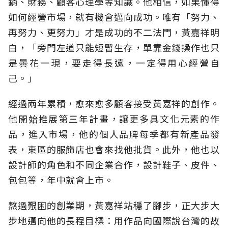
銷、財務、顧客心理學等知識。他相信，如果懂得
如何經營市場，就有機會邁向成功。唯有「努力、
再努力、更努力」才是成功的不二法門，黃嘉祥明
白，「旁門左道只能短暫生存，單靠金錢操作也只
是曇花一現，要走得長遠，一定得用心經營自
己。」
經過兩年累積，愈來愈多顧客接受黃嘉祥的創作。
他開始推展第三年計畫，讓更多具文化元素的作
品，進入市場，他的個人品牌每季都有新產品發
表，東區的服飾店也會來找他批貨。此外，他也以
設計師的角色和不同企業合作，設計鞋子、皮件、
包包等，年中就會上市。
熬過艱困的創業期，黃嘉祥站穩了腳步，正大步大
步地邁向他的長程目標：用作品向國際說台灣的故