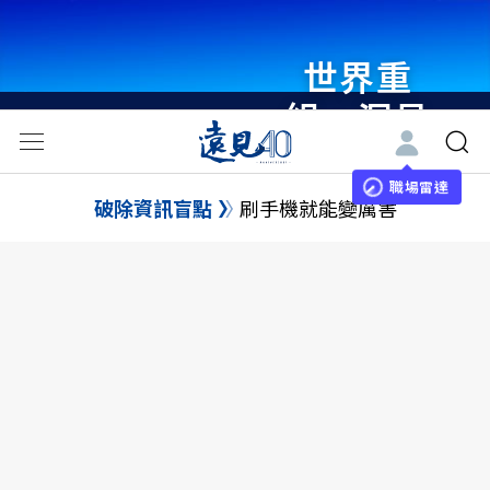
世界重
組・洞見
未來 與
世界領袖
職場雷達
破除資訊盲點
刷手機就能變厲害
同行