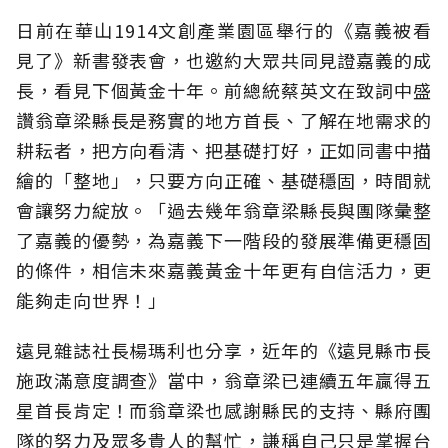
日前在華山1914文創產業園區舉行的《嘉義被看
見了》新書發表會，也邀約大眾共同見證嘉義的成
長，看見下個黃金十年。前總統蔡英文在致詞中盛
讚翁章梁縣長是務實的地方首長、了解在地需求的
耕耘者，把方向看清、把基礎打好，正如同書中描
繪的「整地」，只要方向正確、基礎穩固，時間就
會讓努力綻放。「過去幾年翁章梁縣長與團隊彙整
了嘉義的優勢，為嘉義下一階段的發展準備更穩固
的條件，相信未來嘉義黃金十年更有自信活力，更
能夠走向世界！」
遠見雜誌社長楊瑪利也分享，近年的《遠見縣市長
施政滿意度調查》當中，翁章梁已連續五年贏得五
星首長肯定！而翁章梁也感謝縣民的支持、縣府團
隊的努力及眾多貴人的幫忙，謙稱自己只是掌握台