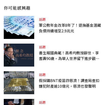
你可能感興趣
話題
軍公教年金改革8年了！退撫基金潛藏
負債持續增至2.9兆元
話題
書生報國典範！高希均教授辭世、享
耆壽90歲，為華人世界留下進步觀念
的精神遺產
話題
假採購BNT疫苗詐慈濟！調查局查扣
嫌犯財產逾10億元，慈濟也發聲明
話題