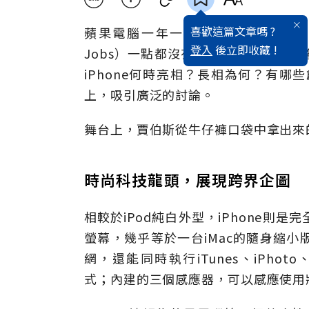
喜歡這篇文章嗎 ?
蘋果電腦一年一度的Macworld展
登入
後立即收藏 !
Jobs）一點都沒有讓全球的蘋果迷
iPhone何時亮相？長相為何？有
上，吸引廣泛的討論。
舞台上，賈伯斯從牛仔褲口袋中拿出來的
時尚科技龍頭，展現跨界企圖
相較於iPod純白外型，iPhone
螢幕，幾乎等於一台iMac的隨身縮小版，
網，還能同時執行iTunes、iPhoto、W
式；內建的三個感應器，可以感應使用