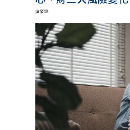
游姿穎
加入追蹤
游姿穎