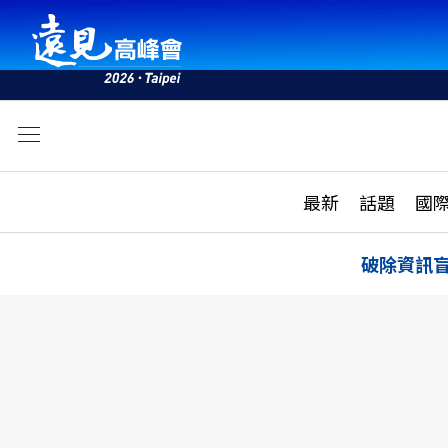
文
最新
最新
話題
國
雜誌目錄
活動
話題
AI
破除資訊
學堂
專題報導
科技
教育
遠見ON AIR
影音
合作