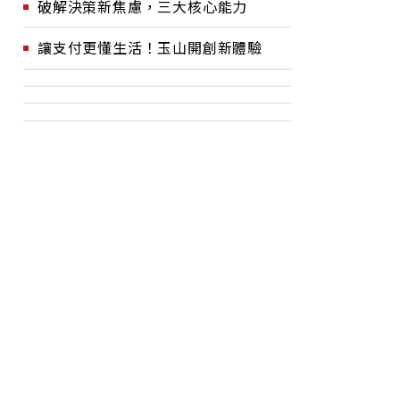
破解決策新焦慮，三大核心能力
讓支付更懂生活！玉山開創新體驗
微風時
台北富邦銀行攜手南洋台灣
板
5日正式
姊妹會推動新住民金融培力
「
了
看