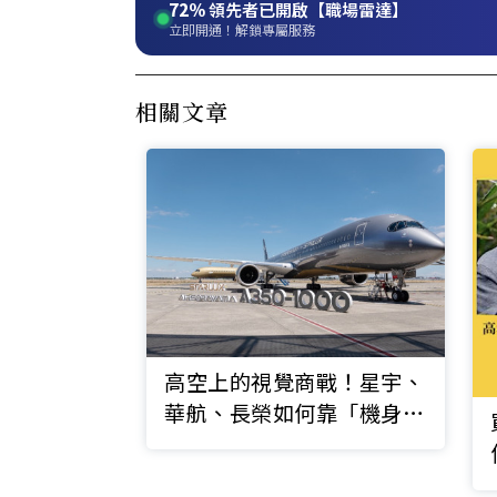
72%
領先者已開啟【職場雷達】
立即開通！解鎖專屬服務
相關文章
高空上的視覺商戰！星宇、
華航、長榮如何靠「機身美
學」搶客？