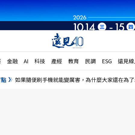
章
特輯
文章
大學升學、職涯攻略
遠
際
金融
AI
科技
產經
教育
民調
ESG
遠見線
國際
更
縣市施政調查全解析
金融
單
民調
盲點
如果隨便刷手機就能變厲害，為什麼大家還在為了
產經
電
好享生活
獨
專欄