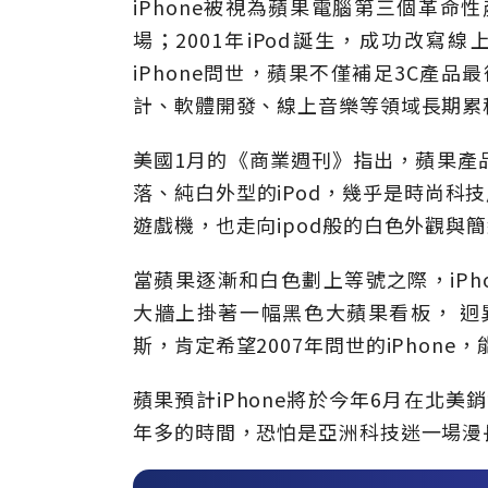
iPhone被視為蘋果電腦第三個革命性
場；2001年iPod誕生，成功改
iPhone問世，蘋果不僅補足3C產品
計、軟體開發、線上音樂等領域長期累
美國1月的《商業週刊》指出，蘋果產
落、純白外型的iPod，幾乎是時尚科技產
遊戲機，也走向ipod般的白色外觀與
當蘋果逐漸和白色劃上等號之際，iPho
大牆上掛著一幅黑色大蘋果看板， 迥
斯，肯定希望2007年問世的iPhon
蘋果預計iPhone將於今年6月在北美
年多的時間，恐怕是亞洲科技迷一場漫