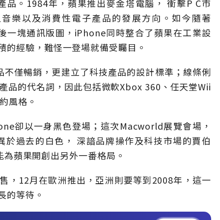
產品。1984年，蘋果推出麥金塔電腦， 衝擊P C市
寫線上音樂以及消費性電子產品的發展方向。如今隨著
最後一塊通訊版圖，iPhone同時整合了蘋果在工業設
積的經驗，難怪一登場就備受矚目。
品不僅暢銷，更建立了科技產品的設計標準；線條俐
品的代名詞，因此包括微軟Xbox 360、任天堂Wii
簡約風格。
ne卻以一身黑色登場；這次Macworld展覽會場，
異於過去的白色， 深諳品牌操作及科技市場的賈伯
e，能為蘋果開創出另外一番格局。
銷售，12月在歐洲推出，亞洲則要等到2008年，這一
長的等待。