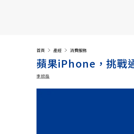
【遠見40週年慶】訂《遠見》贈實用家電3選1+暢銷好
首頁
產經
消費服務
蘋果iPhone，挑
李欣岳
加入追蹤
李欣岳