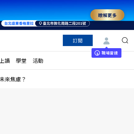
瞭解更多
訂閱
特色頻道
訂閱
見線上讀
ESG遠見
職場雷達
上讀
學堂
活動
多訂閱方案
城市學
刊購買
健康遠見
未來焦慮？
子報訂閱
華人精英論壇
享知識包
領導影響力學院