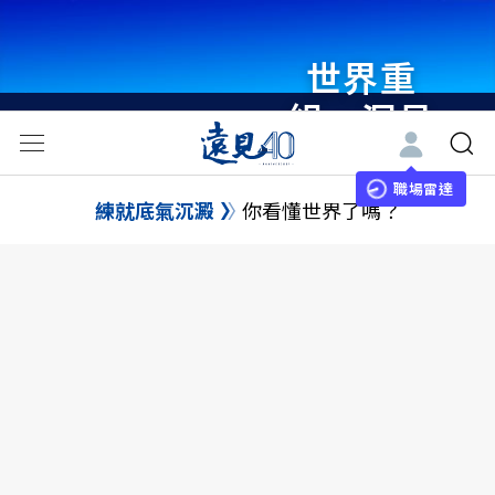
世界重
組・洞見
未來 與
世界領袖
職場雷達
練就底氣沉澱
你看懂世界了嗎？
同行