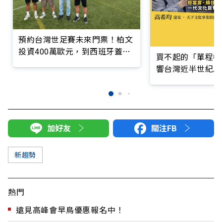
預約台灣世足賽未來門票！柏文
投資400萬歐元，到西班牙蓋足
買不起的「單程機
球場
響台灣近半世紀思
加好友
關注FB
新趨勢
熱門
遠見高峰會早鳥優惠報名中！