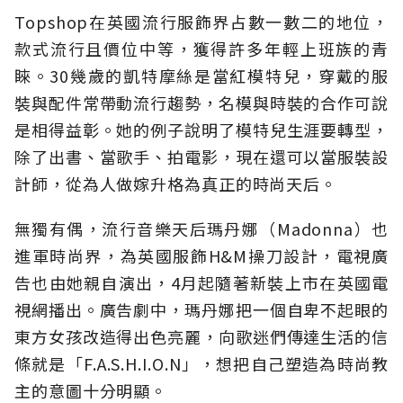
Topshop在英國流行服飾界占數一數二的地位，
款式流行且價位中等，獲得許多年輕上班族的青
睞。30幾歲的凱特摩絲是當紅模特兒，穿戴的服
裝與配件常帶動流行趨勢，名模與時裝的合作可說
是相得益彰。她的例子說明了模特兒生涯要轉型，
除了出書、當歌手、拍電影，現在還可以當服裝設
計師，從為人做嫁升格為真正的時尚天后。
無獨有偶，流行音樂天后瑪丹娜（Madonna）也
進軍時尚界，為英國服飾H&M操刀設計，電視廣
告也由她親自演出，4月起隨著新裝上市在英國電
視網播出。廣告劇中，瑪丹娜把一個自卑不起眼的
東方女孩改造得出色亮麗，向歌迷們傳達生活的信
條就是「F.A.S.H.I.O.N」，想把自己塑造為時尚教
主的意圖十分明顯。