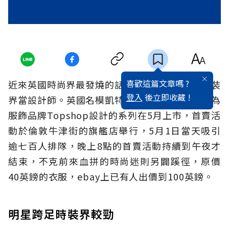
喜歡這篇文章嗎 ?
近來英國時尚界最發燒的話題，就是明星跨足服裝
登入
後立即收藏 !
界當設計師。英國名模凱特摩絲（Kate Moss）為
服飾品牌Topshop設計的系列在5月上市，首賣活
動於倫敦牛津街的旗艦店舉行，5月1日當天吸引
逾七百人排隊，晚上8點的首賣活動持續到午夜才
結束，不克前來血拼的時尚迷則另闢蹊徑，原價
40英鎊的衣服，ebay上已有人出價到100英鎊。
明星跨足時裝界較勁