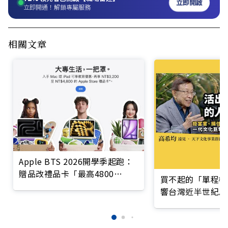
立即開啟
立即開通！解鎖專屬服務
相關文章
Apple BTS 2026開學季起跑：
贈品改禮品卡「最高4800
買不起的「單程機
元」，怎麼買最划算？
響台灣近半世紀思