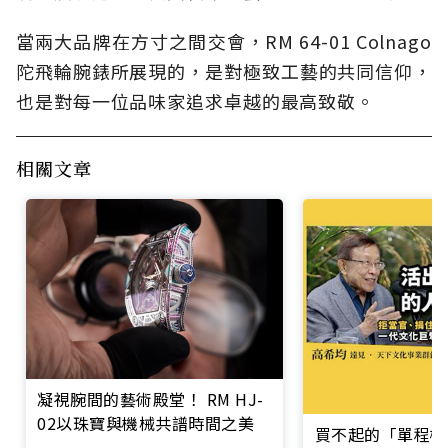
當兩大品牌在方寸之間交會，RM 64-01 Colnago
陀飛輪腕錶所展現的，是對極致工藝的共同信仰，
也是對每一位品味家追求卓越的最高致敬。
相關文章
凝視腕間的藝術殿堂！ RM HJ-
02以珠寶與機械共譜時間之美
買不起的「單程機