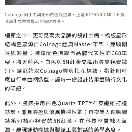
Colnago 對手工與細節的極致追求，正是 RICHARD MILLE 將
其轉化為機械機芯的關鍵共鳴。
細節之中，更可見兩大品牌的設計共鳴。橋板星形
結構靈感源自Colnago經典Master車架，兼顧剛
性與輕量；腕錶配色則取自品牌代表性的C68車
架，將天藍色、白色與5N紅金交織出專屬視覺識
別。錶冠飾以Colnago經典梅花標誌，指針則呼
應自行車曲柄造型，讓每一處設計皆承載騎行文化
的印記。
此外，腕錶採用白色Quartz TPT®石英纖維打造
錶殼，兼具輕盈與優異機械性能；首次導入運動腕
錶系列核心視覺的5N紅金，在科技材質融入溫
潤，展現運動機械與製錶工藝對話的美學高度。