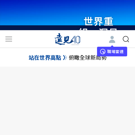
世界重
組・洞見
未來 與
世界領袖
職場雷達
站在世界高點
俯瞰全球新局勢
同行