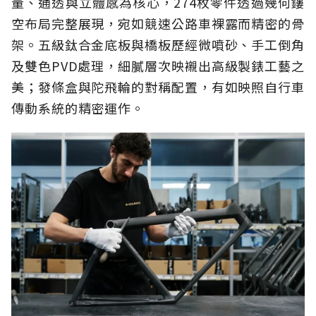
量、通透與立體感為核心，274枚零件透過幾何鏤
空布局完整展現，宛如競速公路車裸露而精密的骨
架。五級鈦合金底板與橋板歷經微噴砂、手工倒角
及雙色PVD處理，細膩層次映襯出高級製錶工藝之
美；發條盒與陀飛輪的對稱配置，有如映照自行車
傳動系統的精密運作。