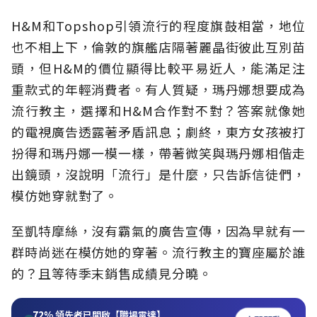
H&M和Topshop引領流行的程度旗鼓相當，地位
也不相上下，倫敦的旗艦店隔著麗晶街彼此互別苗
頭，但H&M的價位顯得比較平易近人，能滿足注
重款式的年輕消費者。有人質疑，瑪丹娜想要成為
流行教主，選擇和H&M合作對不對？答案就像她
的電視廣告透露著矛盾訊息；劇終，東方女孩被打
扮得和瑪丹娜一模一樣，帶著微笑與瑪丹娜相偕走
出鏡頭，沒說明「流行」是什麼，只告訴信徒們，
模仿她穿就對了。
至凱特摩絲，沒有霸氣的廣告宣傳，因為早就有一
群時尚迷在模仿她的穿著。流行教主的寶座屬於誰
的？且等待季末銷售成績見分曉。
72%
領先者已開啟【職場雷達】