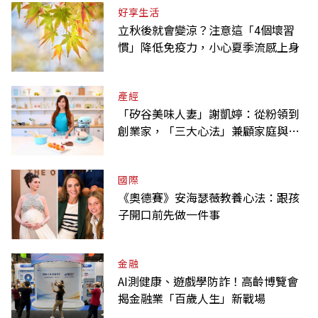
好享生活
立秋後就會變涼？注意這「4個壞習
慣」降低免疫力，小心夏季流感上身
產經
「矽谷美味人妻」謝凱婷：從粉領到
創業家，「三大心法」兼顧家庭與事
業
國際
《奧德賽》安海瑟薇教養心法：跟孩
子開口前先做一件事
金融
AI測健康、遊戲學防詐！高齡博覽會
揭金融業「百歲人生」新戰場